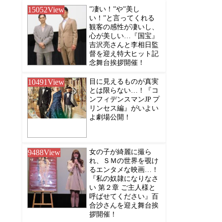
15052
View
”凄い！”や”美し
い！”と言ってくれる
観客の感性が凄いし、
心が美しい…『国宝』
吉沢亮さんと李相日監
督を迎え特大ヒット記
念舞台挨拶開催！
10491
View
目に見えるものが真実
とは限らない…！『コ
ンフィデンスマンJP プ
リンセス編』がいよい
よ劇場公開！
9488
View
女の子が綺麗に撮ら
れ、ＳＭの世界を覗け
るエンタメな映画…！
『私の奴隷になりなさ
い 第２章 ご主人様と
呼ばせてください』百
合沙さんを迎え舞台挨
拶開催！