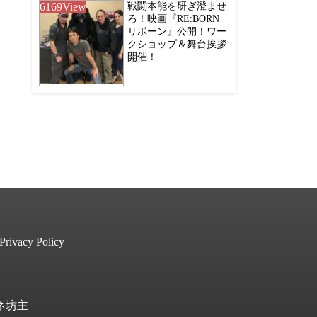
6169
View
戦闘本能を研ぎ澄ませ
ろ！映画『RE:BORN
リボーン』公開！ワー
クショップ＆舞台挨拶
開催！
Privacy Policy
キネ坊主