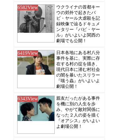
6582
View
ウクライナの首都キー
ウの郊外で起きたバ
ビ・ヤール大虐殺を記
録映像で辿るドキュメ
ンタリー『バビ・ヤー
ル』がいよいよ関西の
劇場でも公開！
6419
View
日本各地にある村八分
事件を基に、実際に存
在する村の掟を描き、
現代日本に潜む村社会
の闇を暴いたスリラー
『嗤う蟲』がいよいよ
劇場公開！
6343
View
親友だったがある事件
を機に別の人生を歩
み、やがて敵対関係に
なった２人の姿を描く
『オアシス』がいよい
よ劇場公開！