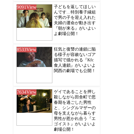
9091
View
子どもを返してほしい
んです…特別養子縁組
で男の子を迎え入れた
夫婦の運命が動き出す
『朝が来る』がいよい
よ劇場公開！
8533
View
狂気と復讐の連鎖に陥
る様子が容赦ないゴア
描写で描かれる『Kfc
食人連鎖』がいよいよ
関西の劇場でも公開！
7634
View
ゲイであることを押し
殺しながら田舎町で思
春期を過ごした男性
と、シングルマザーの
母を支えながら暮らす
男性が惹かれ合う『エ
ゴイスト』がいよいよ
劇場公開！