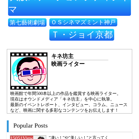
マ
ＯＳシネマズミント神戸
第七藝術劇場
Ｔ・ジョイ京都
キネ坊主
映画ライター
映画館で年間500本以上の作品を鑑賞する映画ライター。
現在はオウンドメディア「キネ坊主」を中心に執筆。
最新のイベントレポート、インタビュー、コラム、ニュース
など、映画に関する多彩なコンテンツをお伝えします！
Popular Posts
15051
View
”凄い！”や”美しい！”と言ってく