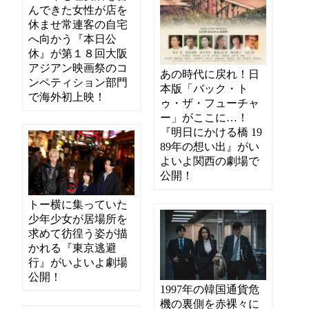
んできた女性が店を
休ませ常連客の自宅
へ向かう『本日公
休』が第１８回大阪
アジアン映画祭のコ
あの時代に戻れ！日
ンペティション部門
本版「バック・ト
で海外初上映！
ゥ・ザ・フューチャ
ー」がここに…！
『明日にかける橋 19
89年の想い出』がい
よいよ関西の劇場で
公開！
トー横に集っていた
少年少女が居場所を
求めて彷徨う姿が描
かれる『東京逃避
行』がいよいよ劇場
公開！
1997年の韓国通貨危
機の裏側を赤裸々に