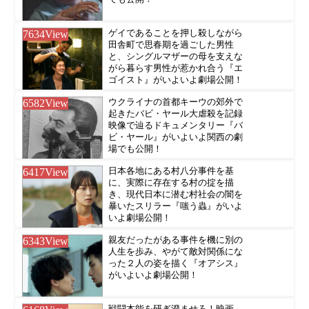
7634
View
ゲイであることを押し殺しながら
田舎町で思春期を過ごした男性
と、シングルマザーの母を支えな
がら暮らす男性が惹かれ合う『エ
ゴイスト』がいよいよ劇場公開！
6582
View
ウクライナの首都キーウの郊外で
起きたバビ・ヤール大虐殺を記録
映像で辿るドキュメンタリー『バ
ビ・ヤール』がいよいよ関西の劇
場でも公開！
6417
View
日本各地にある村八分事件を基
に、実際に存在する村の掟を描
き、現代日本に潜む村社会の闇を
暴いたスリラー『嗤う蟲』がいよ
いよ劇場公開！
6343
View
親友だったがある事件を機に別の
人生を歩み、やがて敵対関係にな
った２人の姿を描く『オアシス』
がいよいよ劇場公開！