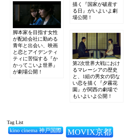
描く『国家が破産す
る日』がいよいよ劇
場公開！
脚本家を目指す女性
が配給会社に勤める
青年と出会い、映画
と恋とアイデンティ
ティに苦悩する『か
第2次世界大戦におけ
かってこいよ世界』
るマレーシアの歴史
が劇場公開！
と、1組の男女の切な
い恋を描く『夕霧花
園』が関西の劇場で
もいよいよ公開！
Tag List
kino cinema 神戸国際
MOVIX京都