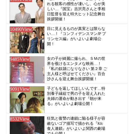
れる観客の感性が凄いし、心が美
しい…『国宝』吉沢亮さんと李相
日監督を迎え特大ヒット記念舞台
挨拶開催！
10490
View
目に見えるものが真実とは限らな
い…！『コンフィデンスマンJP プ
リンセス編』がいよいよ劇場公
開！
9485
View
女の子が綺麗に撮られ、ＳＭの世
界を覗けるエンタメな映画…！
『私の奴隷になりなさい 第２章 ご
主人様と呼ばせてください』百合
沙さんを迎え舞台挨拶開催！
9091
View
子どもを返してほしいんです…特
別養子縁組で男の子を迎え入れた
夫婦の運命が動き出す『朝が来
る』がいよいよ劇場公開！
8532
View
狂気と復讐の連鎖に陥る様子が容
赦ないゴア描写で描かれる『Kfc
食人連鎖』がいよいよ関西の劇場
でも公開！