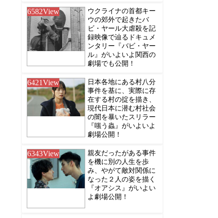
6582
View
ウクライナの首都キー
ウの郊外で起きたバ
ビ・ヤール大虐殺を記
録映像で辿るドキュメ
ンタリー『バビ・ヤー
ル』がいよいよ関西の
劇場でも公開！
6421
View
日本各地にある村八分
事件を基に、実際に存
在する村の掟を描き、
現代日本に潜む村社会
の闇を暴いたスリラー
『嗤う蟲』がいよいよ
劇場公開！
6343
View
親友だったがある事件
を機に別の人生を歩
み、やがて敵対関係に
なった２人の姿を描く
『オアシス』がいよい
よ劇場公開！