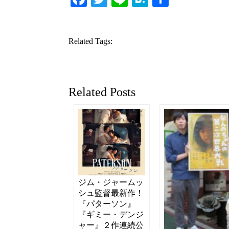
有
Related Tags:
Related Posts
ジム・ジャームッ
シュ監督最新作！
『パターソン』
『ギミー・デンジ
ャー』２作連続公