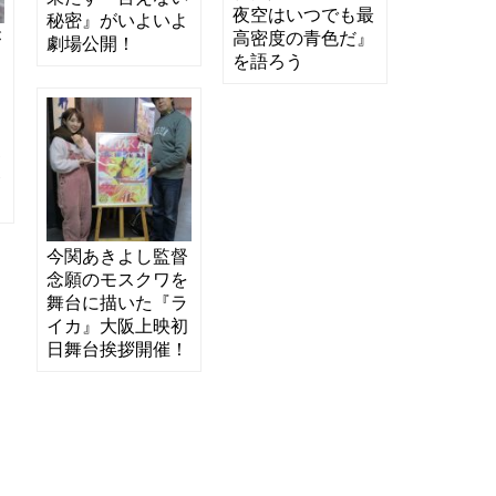
夜空はいつでも最
秘密』がいよいよ
が
高密度の青色だ』
劇場公開！
な
を語ろう
る
き
ち
界
督
今関あきよし監督
念願のモスクワを
舞台に描いた『ラ
イカ』大阪上映初
日舞台挨拶開催！