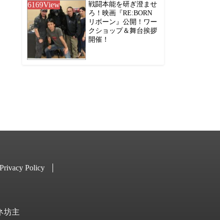
6169
View
戦闘本能を研ぎ澄ませ
ろ！映画『RE:BORN
リボーン』公開！ワー
クショップ＆舞台挨拶
開催！
Privacy Policy
キネ坊主