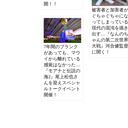
開！！
被害者と加害者
ぐちゃぐちゃに
ってしまってい
現代の混沌を描
出す…『なんの
ゃんの第二次世
大戦』河合健監
7年間のブランク
に聞く！
があっても、マウ
イから離れている
感覚はなかった…
『モアナと伝説の
海2』尾上松也さ
んを迎えスペシャ
ルトークイベント
開催！