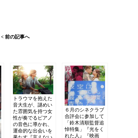
< 前の記事へ
トラウマを抱えた
音大生が、謎めい
６月のシネクラブ
た雰囲気を持つ女
合評会に参加して
性が奏でるピアノ
「鈴木清順監督追
の音色に導かれ、
悼特集」『光をく
運命的な出会いを
れた人』『映画
果たす『言えない