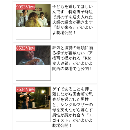
9093
View
子どもを返してほしい
んです…特別養子縁組
で男の子を迎え入れた
夫婦の運命が動き出す
『朝が来る』がいよい
よ劇場公開！
8533
View
狂気と復讐の連鎖に陥
る様子が容赦ないゴア
描写で描かれる『Kfc
食人連鎖』がいよいよ
関西の劇場でも公開！
7634
View
ゲイであることを押し
殺しながら田舎町で思
春期を過ごした男性
と、シングルマザーの
母を支えながら暮らす
男性が惹かれ合う『エ
ゴイスト』がいよいよ
劇場公開！