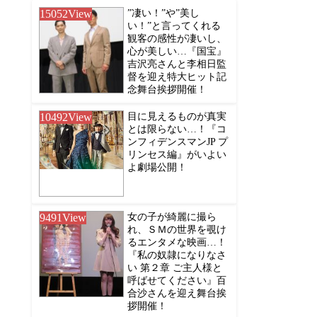
15052
View
”凄い！”や”美し
い！”と言ってくれる
観客の感性が凄いし、
心が美しい…『国宝』
吉沢亮さんと李相日監
督を迎え特大ヒット記
念舞台挨拶開催！
10492
View
目に見えるものが真実
とは限らない…！『コ
ンフィデンスマンJP プ
リンセス編』がいよい
よ劇場公開！
9491
View
女の子が綺麗に撮ら
れ、ＳＭの世界を覗け
るエンタメな映画…！
『私の奴隷になりなさ
い 第２章 ご主人様と
呼ばせてください』百
合沙さんを迎え舞台挨
拶開催！