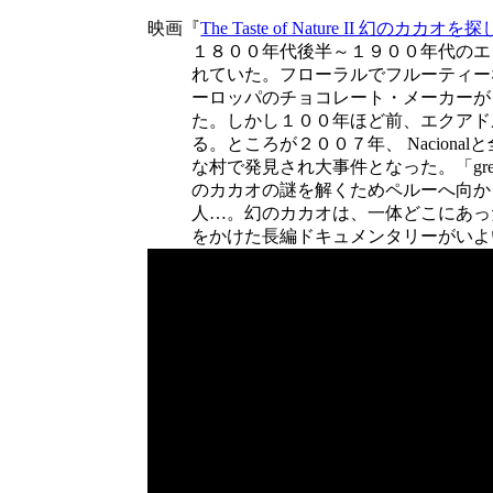
映画『
The Taste of Nature II 幻のカカオを
１８００年代後半～１９００年代のエク
れていた。フローラルでフルーティー
ーロッパのチョコレート・メーカーが
た。しかし１００年ほど前、エクアド
る。ところが２００７年、 Nacion
な村で発見され大事件となった。「green 
のカカオの謎を解くためペルーへ向かう
人…。幻のカカオは、一体どこにあっ
をかけた長編ドキュメンタリーがいよ