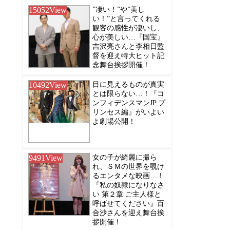
15052
View
”凄い！”や”美し
い！”と言ってくれる
観客の感性が凄いし、
心が美しい…『国宝』
吉沢亮さんと李相日監
督を迎え特大ヒット記
念舞台挨拶開催！
10492
View
目に見えるものが真実
とは限らない…！『コ
ンフィデンスマンJP プ
リンセス編』がいよい
よ劇場公開！
9491
View
女の子が綺麗に撮ら
れ、ＳＭの世界を覗け
るエンタメな映画…！
『私の奴隷になりなさ
い 第２章 ご主人様と
呼ばせてください』百
合沙さんを迎え舞台挨
拶開催！