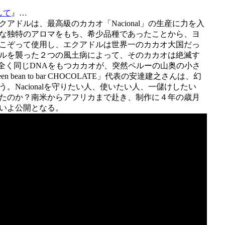
探して
』…
アドルは、最高級のカカオ「Nacional」の生産に力を入
な独特のアロマをもち、希少品種であったことから、ヨ
こぞって使用し、エクアドルは世界一のカカオ大国だっ
ルを襲った２つの風土病によって、そのカカオは絶滅す
alと全く同じDNAをもつカカオが、突然ペルーの山奥の小さ
bean to bar CHOCOLATE」代表の安達建之さんは、幻
。Nacionalを守りたい人、使いたい人、一儲けしたい
たのか？南米からアフリカまで赴き、制作に４年の歳月
いよ公開となる。