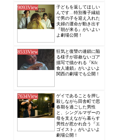
9093
View
子どもを返してほしい
んです…特別養子縁組
で男の子を迎え入れた
夫婦の運命が動き出す
『朝が来る』がいよい
よ劇場公開！
8533
View
狂気と復讐の連鎖に陥
る様子が容赦ないゴア
描写で描かれる『Kfc
食人連鎖』がいよいよ
関西の劇場でも公開！
7634
View
ゲイであることを押し
殺しながら田舎町で思
春期を過ごした男性
と、シングルマザーの
母を支えながら暮らす
男性が惹かれ合う『エ
ゴイスト』がいよいよ
劇場公開！