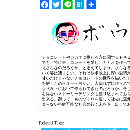
Facebook
Twitter
Line
Hatena
共
有
チョコレートやカカオに携わる方に関するドキ
でも、特にチョコレートを愛し、カカオを作っ
之さんなのだろうか、と思えてしまう。さらな
いく姿は凄まじい。それは欲求以上に深い愛情
甘いだけじゃないチョコレートの世界を描いた
を解くためペルーへ向かい、人知れずに作られ
な状況下において作られてきたのだろうか。そ
を得ないストーリーテリングも盛り込まれてお
出来る。翻って、ものづくりを通して社会に還元
まらない持続可能な社会の行く末を映し出して
Related Tags: