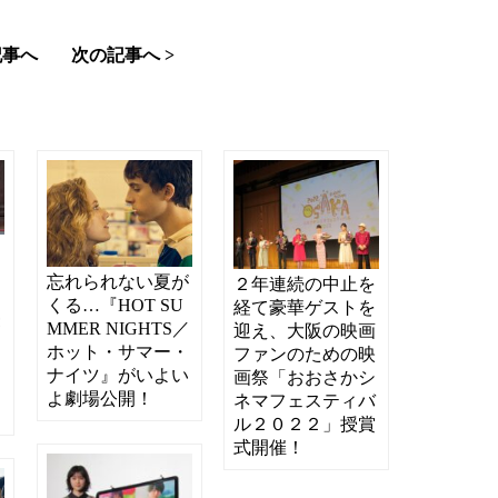
記事へ
次の記事へ >
え
ン
忘れられない夏が
２年連続の中止を
ト
くる…『HOT SU
経て豪華ゲストを
豪
MMER NIGHTS／
迎え、大阪の映画
相
ホット・サマー・
ファンのための映
ャ
ナイツ』がいよい
画祭「おおさかシ
よ劇場公開！
ネマフェスティバ
ル２０２２」授賞
式開催！