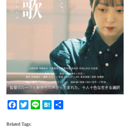
Facebook
Twitter
Line
Hatena
共
有
Related Tags: