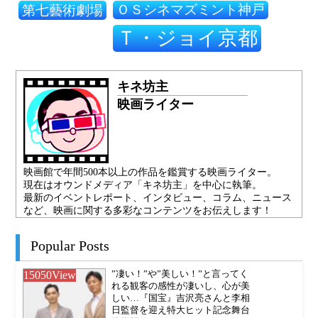
ＯＳシネマズミント神戸
第七藝術劇場
Ｔ・ジョイ京都
キネ坊主
映画ライター
映画館で年間500本以上の作品を鑑賞する映画ライター。
現在はオウンドメディア「キネ坊主」を中心に執筆。
最新のイベントレポート、インタビュー、コラム、ニュース
など、映画に関する多彩なコンテンツをお伝えします！
Popular Posts
15050
View
”凄い！”や”美しい！”と言ってく
れる観客の感性が凄いし、心が美
しい…『国宝』吉沢亮さんと李相
日監督を迎え特大ヒット記念舞台