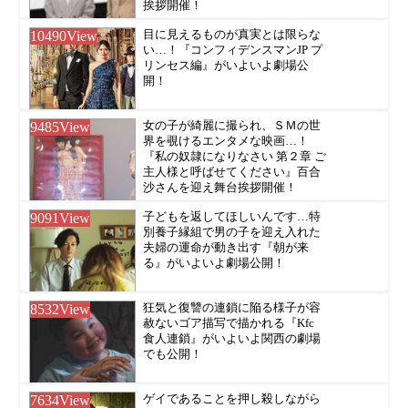
挨拶開催！
10490
View
目に見えるものが真実とは限らな
い…！『コンフィデンスマンJP プ
リンセス編』がいよいよ劇場公
開！
9485
View
女の子が綺麗に撮られ、ＳＭの世
界を覗けるエンタメな映画…！
『私の奴隷になりなさい 第２章 ご
主人様と呼ばせてください』百合
沙さんを迎え舞台挨拶開催！
9091
View
子どもを返してほしいんです…特
別養子縁組で男の子を迎え入れた
夫婦の運命が動き出す『朝が来
る』がいよいよ劇場公開！
8532
View
狂気と復讐の連鎖に陥る様子が容
赦ないゴア描写で描かれる『Kfc
食人連鎖』がいよいよ関西の劇場
でも公開！
7634
View
ゲイであることを押し殺しながら