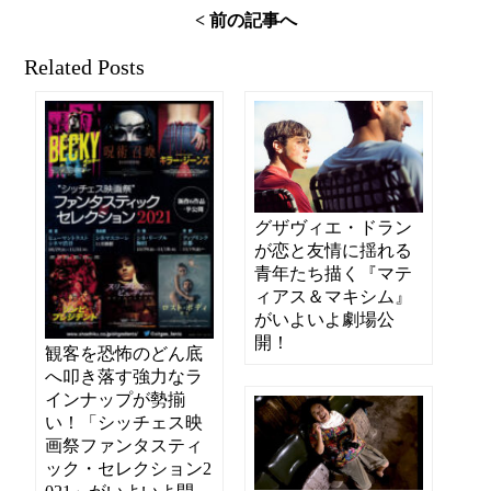
< 前の記事へ
Related Posts
グザヴィエ・ドラン
が恋と友情に揺れる
青年たち描く『マテ
ィアス＆マキシム』
がいよいよ劇場公
開！
観客を恐怖のどん底
へ叩き落す強力なラ
インナップが勢揃
い！「シッチェス映
画祭ファンタスティ
ック・セレクション2