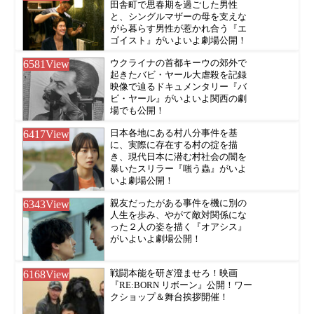
田舎町で思春期を過ごした男性
と、シングルマザーの母を支えな
がら暮らす男性が惹かれ合う『エ
ゴイスト』がいよいよ劇場公開！
6581
View
ウクライナの首都キーウの郊外で
起きたバビ・ヤール大虐殺を記録
映像で辿るドキュメンタリー『バ
ビ・ヤール』がいよいよ関西の劇
場でも公開！
6417
View
日本各地にある村八分事件を基
に、実際に存在する村の掟を描
き、現代日本に潜む村社会の闇を
暴いたスリラー『嗤う蟲』がいよ
いよ劇場公開！
6343
View
親友だったがある事件を機に別の
人生を歩み、やがて敵対関係にな
った２人の姿を描く『オアシス』
がいよいよ劇場公開！
6168
View
戦闘本能を研ぎ澄ませろ！映画
『RE:BORN リボーン』公開！ワー
クショップ＆舞台挨拶開催！