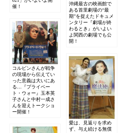
021」がいよいよ開
沖縄最古の映画館で
催！
ある首里劇場の“最
期”を捉えたドキュメ
ンタリー『劇場が終
わるとき』がいよい
よ関西の劇場でも公
開！
コルビンさんが戦争
の現場から伝えてい
った意義は大いにあ
る…『プライベー
ト・ウォー』玉本英
子さんと中村一成さ
んを迎えトークショ
ー開催！
愛は、見返りを求め
ず、与え続ける無償