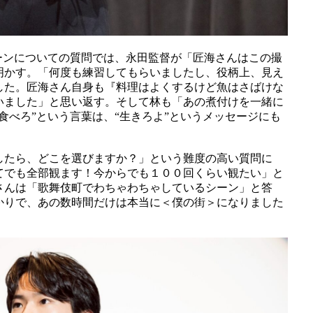
ーンについての質問では、永田監督が「匠海さんはこの撮
明かす。「何度も練習してもらいましたし、役柄上、見え
した。匠海さん自身も『料理はよくするけど魚はさばけな
いました」と思い返す。そして林も「あの煮付けを一緒に
食べろ”という言葉は、“生きろよ”というメッセージにも
したら、どこを選びますか？」という難度の高い質問に
てでも全部観ます！今からでも１００回くらい観たい」と
さんは「歌舞伎町でわちゃわちゃしているシーン」と答
かりで、あの数時間だけは本当に＜僕の街＞になりました