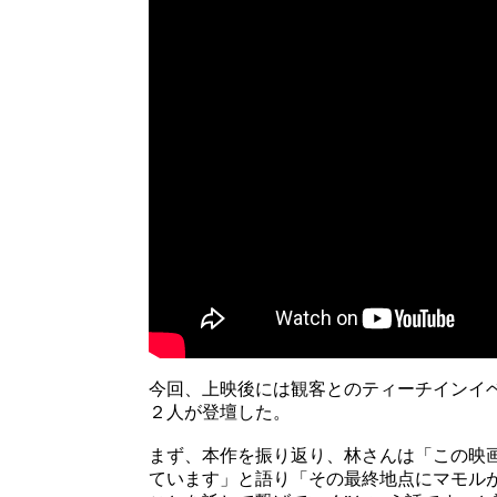
今回、上映後には観客とのティーチインイ
２人が登壇した。
まず、本作を振り返り、林さんは「この映画
ています」と語り「その最終地点にマモル