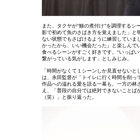
また、タクヤが“鯵の煮付け”を調理するシ
影で初めて魚のさばき方を覚えました」と
ない状態でもさばけるように練習していま
かったから、いい機会だった』と楽しんで
食べるシーンがすごく好きです。“いっぱい
繋がっている気がします」としみじみ。
「時間がなくて１シーンしか見直せないと
は、永田監督が「トイレに行く時間を削っ
作品への溢れる愛を語る一幕も。一方の林
え、「普段の自分では絶対できないことば
（笑）」と振り返った。