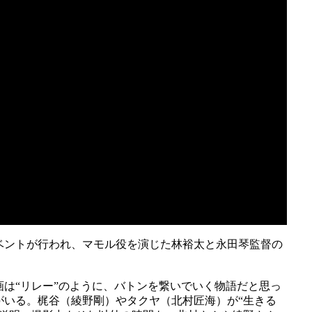
ベントが行われ、マモル役を演じた林裕太と永田琴監督の
は“リレー”のように、バトンを繋いでいく物語だと思っ
がいる。梶谷（綾野剛）やタクヤ（北村匠海）が“生きる