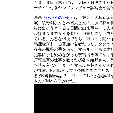
１０月９日（木）には、大阪・難波のＴＯ
ーチイン付きヤングプレビュー試写会が開
映画『
愚か者の身分
』は、第２回大藪春彦
演、綾野剛さんと林裕太さんの共演で映画
抜け出そうとする３日間の出来事を、３人
ルはＳＮＳで女性を装い、身寄りのない男
ている。劣悪な環境で育ち、気づけば闇バ
馬鹿騒ぎもする普通の若者だった。タクヤ
存在の梶谷の手を借り、マモルとともに裏
犯罪に手を染めながらも被害者を気にかけ
戸籍売買の仕事を教えた梶谷を綾野さん、
を踏み入れてしまったマモルを林さんがそ
が共演。Netflixドラマ「今際の国のアリ
る初の劇場作品で、『Little DJ 小さ
さんが脚本を手がけた。