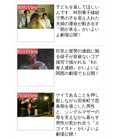
9091
View
子どもを返してほしい
んです…特別養子縁組
で男の子を迎え入れた
夫婦の運命が動き出す
『朝が来る』がいよい
よ劇場公開！
8533
View
狂気と復讐の連鎖に陥
る様子が容赦ないゴア
描写で描かれる『Kfc
食人連鎖』がいよいよ
関西の劇場でも公開！
7634
View
ゲイであることを押し
殺しながら田舎町で思
春期を過ごした男性
と、シングルマザーの
母を支えながら暮らす
男性が惹かれ合う『エ
ゴイスト』がいよいよ
劇場公開！