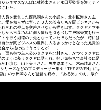
ＨＯシネマズなんばに林裕太さんと永田琴監督を迎えティ
催された。
新人賞を受賞した西尾潤さんの小説を、北村匠海さん主
化。愛を知らずに育った３人の若者たちが闇ビジネスから
それぞれの視点を交差させながら描き出す。タクヤとマモ
たちから言葉巧みに個人情報を引き出して戸籍売買を行っ
イトを行う組織の手先となっていた彼らだったが、時には
は自分が闇ビジネスの世界に入るきっかけとなった兄貴的
社会から抜け出そうとするが……。
る一面も持つ主人公のタクヤを北村さん、かつてタクヤに
兄のように慕うタクヤに誘われ、軽い気持ちで裏社会に足
れぞれ演じ、山下美月さん、矢本悠馬さん、木南晴夏さん
ス」シリーズなどのプロデューサー集団「THE SEVEN」によ
な恋の物語』の永田琴さんが監督を務め、『ある男』の向井康介