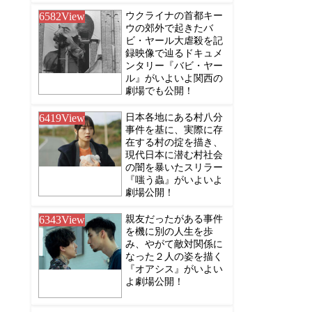
6582
View
ウクライナの首都キー
ウの郊外で起きたバ
ビ・ヤール大虐殺を記
録映像で辿るドキュメ
ンタリー『バビ・ヤー
ル』がいよいよ関西の
劇場でも公開！
6419
View
日本各地にある村八分
事件を基に、実際に存
在する村の掟を描き、
現代日本に潜む村社会
の闇を暴いたスリラー
『嗤う蟲』がいよいよ
劇場公開！
6343
View
親友だったがある事件
を機に別の人生を歩
み、やがて敵対関係に
なった２人の姿を描く
『オアシス』がいよい
よ劇場公開！