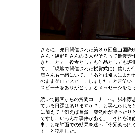
さらに、先日開催された第３０回釜山国際
さん・綾野剛さんの３人がそろって最優秀
きたことで、役者としても作品としても評
て、「現地で開催された授賞式には僕しか
海さんも一緒にいて、『あとは裕太にまか
のまま釜山でスピーチしました」と苦笑い
スピーチをありがとう」とメッセージをも
続いて観客からの質問コーナーへ。脚本家
ている日課はありますか？」と尋ねられる
に加えて「例えば自然。突然雨が降ったり
ですし、いろんな事件がある」「それを冷
事」と精神面での効果を述べ「今冗談っぽ
す」と説明した。