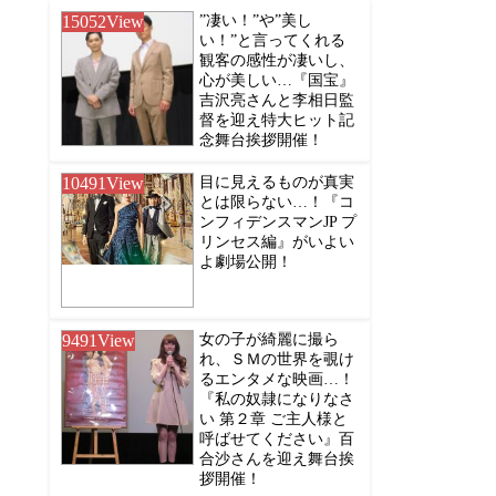
15052
View
”凄い！”や”美し
い！”と言ってくれる
観客の感性が凄いし、
心が美しい…『国宝』
吉沢亮さんと李相日監
督を迎え特大ヒット記
念舞台挨拶開催！
10491
View
目に見えるものが真実
とは限らない…！『コ
ンフィデンスマンJP プ
リンセス編』がいよい
よ劇場公開！
9491
View
女の子が綺麗に撮ら
れ、ＳＭの世界を覗け
るエンタメな映画…！
『私の奴隷になりなさ
い 第２章 ご主人様と
呼ばせてください』百
合沙さんを迎え舞台挨
拶開催！