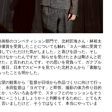
映画祭のコンペティション部門で、北村匠海さん・林裕太
俳優賞を受賞したことについても触れ「３人一緒に受賞で
価していただけた気がしました」と喜びを語った。そし
行けなかったんですが、知らせを受けたときは剛さんと匠
せた』と言われたんです。その思いを背負って、ガクブル
。後日、日本でスピーチを見ていた北村さんから「素敵な
らったことも明かした。
志望の観客から「監督が日頃から作品づくりに向けて行っ
と、永田監督は「ヨガです」と即答。撮影の体力作り目的
とか、いろいろある中で、スタッフとのセッションもそう
静に＜こうしましょうか＞と判断をするために、とても大
く言いましたけど、そうではなくて、本当にやっていま