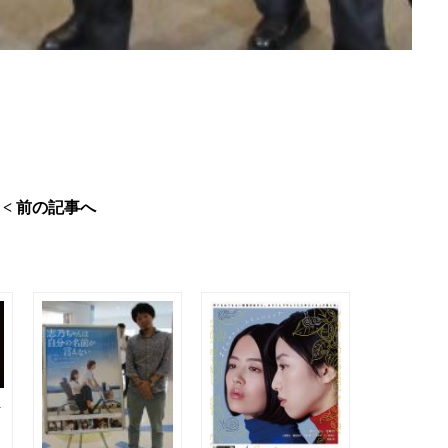
< 前の記事へ
狂
ス