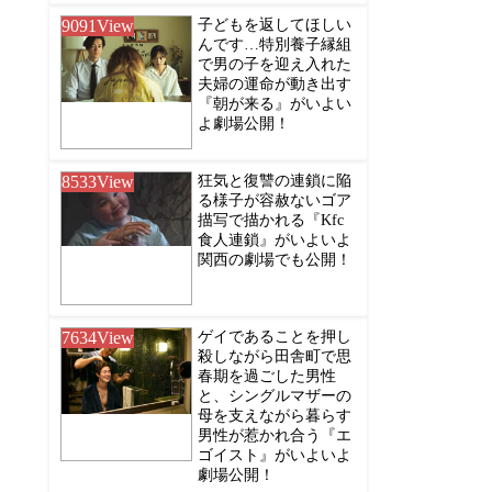
9091
View
子どもを返してほしい
んです…特別養子縁組
で男の子を迎え入れた
夫婦の運命が動き出す
『朝が来る』がいよい
よ劇場公開！
8533
View
狂気と復讐の連鎖に陥
る様子が容赦ないゴア
描写で描かれる『Kfc
食人連鎖』がいよいよ
関西の劇場でも公開！
7634
View
ゲイであることを押し
殺しながら田舎町で思
春期を過ごした男性
と、シングルマザーの
母を支えながら暮らす
男性が惹かれ合う『エ
ゴイスト』がいよいよ
劇場公開！