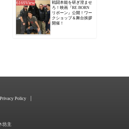
6169
View
戦闘本能を研ぎ澄ませ
ろ！映画『RE:BORN
リボーン』公開！ワー
クショップ＆舞台挨拶
開催！
Privacy Policy
キネ坊主