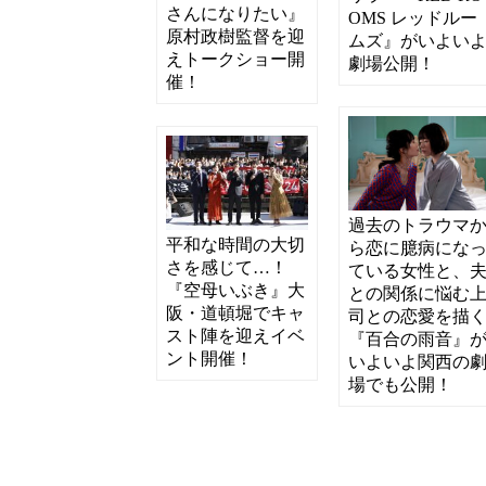
さんになりたい』
OMS レッドルー
原村政樹監督を迎
ムズ』がいよい
えトークショー開
劇場公開！
催！
過去のトラウマ
平和な時間の大切
ら恋に臆病にな
さを感じて…！
ている女性と、
『空母いぶき』大
との関係に悩む
阪・道頓堀でキャ
司との恋愛を描
スト陣を迎えイベ
『百合の雨音』
ント開催！
いよいよ関西の
場でも公開！