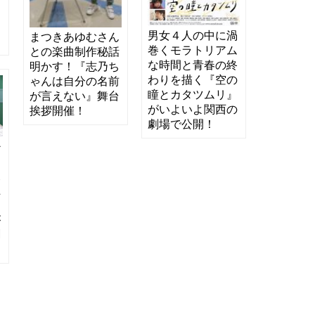
よ
男女４人の中に渦
まつきあゆむさん
巻くモラトリアム
との楽曲制作秘話
な時間と青春の終
明かす！『志乃ち
わりを描く『空の
ゃんは自分の名前
瞳とカタツムリ』
が言えない』舞台
がいよいよ関西の
挨拶開催！
劇場で公開！
か
っ
夫
上
く
が
劇