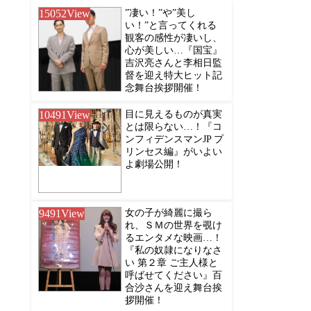
15052
View
”凄い！”や”美し
い！”と言ってくれる
観客の感性が凄いし、
心が美しい…『国宝』
吉沢亮さんと李相日監
督を迎え特大ヒット記
念舞台挨拶開催！
10491
View
目に見えるものが真実
とは限らない…！『コ
ンフィデンスマンJP プ
リンセス編』がいよい
よ劇場公開！
9491
View
女の子が綺麗に撮ら
れ、ＳＭの世界を覗け
るエンタメな映画…！
『私の奴隷になりなさ
い 第２章 ご主人様と
呼ばせてください』百
合沙さんを迎え舞台挨
拶開催！