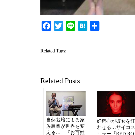
Facebook
Twitter
Line
Hatena
共
有
Related Tags:
Related Posts
自然栽培による家
好奇心が彼女を
族農業が世界を変
わせる…サイコ
える…！『お百姓
リラー『RED RO