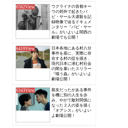
6582
View
ウクライナの首都キー
ウの郊外で起きたバ
ビ・ヤール大虐殺を記
録映像で辿るドキュメ
ンタリー『バビ・ヤー
ル』がいよいよ関西の
劇場でも公開！
6419
View
日本各地にある村八分
事件を基に、実際に存
在する村の掟を描き、
現代日本に潜む村社会
の闇を暴いたスリラー
『嗤う蟲』がいよいよ
劇場公開！
6343
View
親友だったがある事件
を機に別の人生を歩
み、やがて敵対関係に
なった２人の姿を描く
『オアシス』がいよい
よ劇場公開！