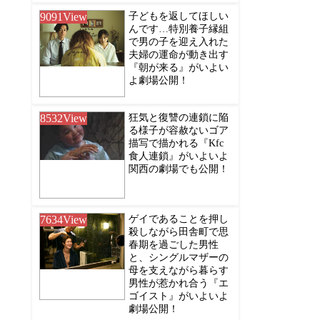
9091
View
子どもを返してほしい
んです…特別養子縁組
で男の子を迎え入れた
夫婦の運命が動き出す
『朝が来る』がいよい
よ劇場公開！
8532
View
狂気と復讐の連鎖に陥
る様子が容赦ないゴア
描写で描かれる『Kfc
食人連鎖』がいよいよ
関西の劇場でも公開！
7634
View
ゲイであることを押し
殺しながら田舎町で思
春期を過ごした男性
と、シングルマザーの
母を支えながら暮らす
男性が惹かれ合う『エ
ゴイスト』がいよいよ
劇場公開！