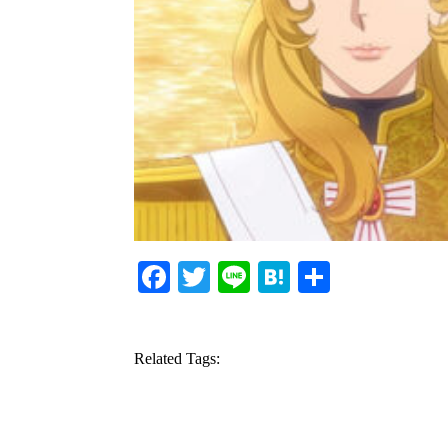
Facebook
Twitter
Line
Hatena
共
有
Related Tags: