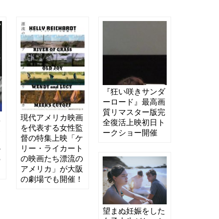
『狂い咲きサンダ
ーロード』最高画
質リマスター版完
現代アメリカ映画
臣
全復活上映初日ト
を代表する女性監
点
ークショー開催
督の特集上映「ケ
ン
リー・ライカート
ル
の映画たち漂流の
の
アメリカ」が大阪
の劇場でも開催！
望まぬ妊娠をした