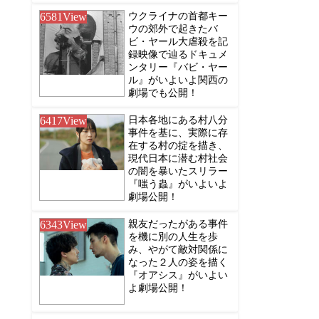
6581
View
ウクライナの首都キー
ウの郊外で起きたバ
ビ・ヤール大虐殺を記
録映像で辿るドキュメ
ンタリー『バビ・ヤー
ル』がいよいよ関西の
劇場でも公開！
6417
View
日本各地にある村八分
事件を基に、実際に存
在する村の掟を描き、
現代日本に潜む村社会
の闇を暴いたスリラー
『嗤う蟲』がいよいよ
劇場公開！
6343
View
親友だったがある事件
を機に別の人生を歩
み、やがて敵対関係に
なった２人の姿を描く
『オアシス』がいよい
よ劇場公開！