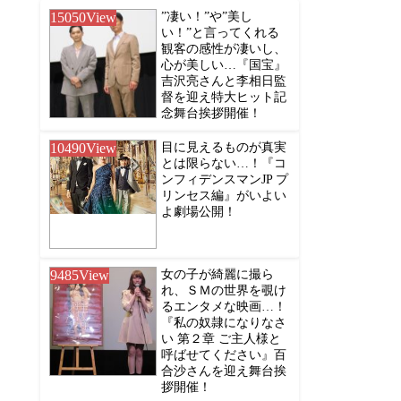
15050
View
”凄い！”や”美し
い！”と言ってくれる
観客の感性が凄いし、
心が美しい…『国宝』
吉沢亮さんと李相日監
督を迎え特大ヒット記
念舞台挨拶開催！
10490
View
目に見えるものが真実
とは限らない…！『コ
ンフィデンスマンJP プ
リンセス編』がいよい
よ劇場公開！
9485
View
女の子が綺麗に撮ら
れ、ＳＭの世界を覗け
るエンタメな映画…！
『私の奴隷になりなさ
い 第２章 ご主人様と
呼ばせてください』百
合沙さんを迎え舞台挨
拶開催！