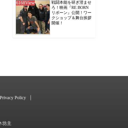
6168
View
戦闘本能を研ぎ澄ませ
ろ！映画『RE:BORN
リボーン』公開！ワー
クショップ＆舞台挨拶
開催！
Privacy Policy
キネ坊主