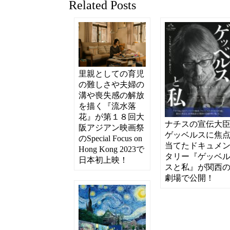
Related Posts
里親としての育児
の難しさや夫婦の
溝や喪失感の解放
を描く『流水落
花』が第１８回大
ナチスの宣伝大
阪アジアン映画祭
ゲッベルスに焦
のSpecial Focus on
当てたドキュメ
Hong Kong 2023で
タリー『ゲッベ
日本初上映！
スと私』が関西
劇場で公開！