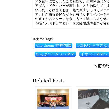
ノを前年に亡くしたこともあり、夫婦関係はぎ
アダム・ドライバーが演じることも納得してし
いったことはさておき、起死回生するべくフェ
ア。紆余曲折を経ながらも有望なドライバーを
が観てもスクリーンを食い入って観てしまう魅
を描く人間ドラマとレースの臨場感や迫力が備
Related Tags:
kino cinema 神戸国際
TOHOシネマズな
なんばパークスシネマ
イオンシネマシ
< 前の
Related Posts