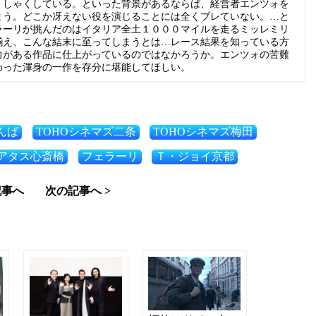
くしゃくしている。といった背景があるならば、経営者エンツォを
まう。どこか冴えない役を演じることには全くブレていない。…と
ラーリが挑んだのはイタリア全土１０００マイルを走るミッレミリ
揃え、こんな結末に至ってしまうとは…レース結果を知っている方
力がある作品に仕上がっているのではなかろうか。エンツォの苦難
わった渾身の一作を存分に堪能してほしい。
んば
TOHOシネマズ二条
TOHOシネマズ梅田
アタス心斎橋
フェラーリ
Ｔ・ジョイ京都
記事へ
次の記事へ >