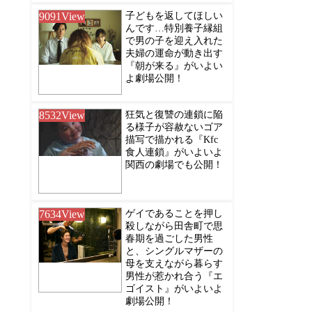
9091
View
子どもを返してほしい
んです…特別養子縁組
で男の子を迎え入れた
夫婦の運命が動き出す
『朝が来る』がいよい
よ劇場公開！
8532
View
狂気と復讐の連鎖に陥
る様子が容赦ないゴア
描写で描かれる『Kfc
食人連鎖』がいよいよ
関西の劇場でも公開！
7634
View
ゲイであることを押し
殺しながら田舎町で思
春期を過ごした男性
と、シングルマザーの
母を支えながら暮らす
男性が惹かれ合う『エ
ゴイスト』がいよいよ
劇場公開！