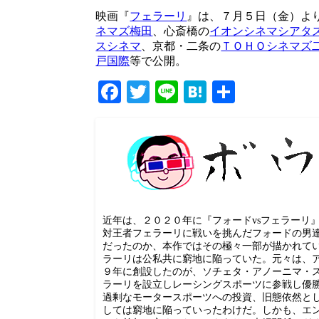
映画『
フェラーリ
』は、７月５日（金）よ
ネマズ梅田
、心斎橋の
イオンシネマシアタ
スシネマ
、京都・二条の
ＴＯＨＯシネマズ
戸国際
等で公開。
Facebook
Twitter
Line
Hatena
共
有
近年は、２０２０年に『フォードvsフェラーリ
対王者フェラーリに戦いを挑んだフォードの男
だったのか、本作ではその極々一部が描かれて
ラーリは公私共に窮地に陥っていた。元々は、
９年に創設したのが、ソチェタ・アノーニマ・
ラーリを設立しレーシングスポーツに参戦し優
過剰なモータースポーツへの投資、旧態依然と
しては窮地に陥っていったわけだ。しかも、エ