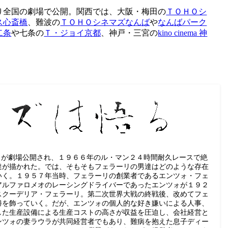
り全国の劇場で公開。関西では、大阪・梅田の
ＴＯＨＯシ
ス心斎橋
、難波の
ＴＯＨＯシネマズなんば
や
なんばパーク
二条
や七条の
Ｔ・ジョイ京都
、神戸・三宮の
kino cinema 神
』が劇場公開され、１９６６年のル・マン２４時間耐久レースで絶
達が描かれた。では、そもそもフェラーリの男達はどのような存在
いく。１９５７年当時、フェラーリの創業者であるエンツォ・フェ
アルファロメオのレーシングドライバーであったエンツォが１９２
スクーデリア・フェラーリ。第二次世界大戦の終戦後、改めてフェ
勝を飾っていく。だが、エンツォの個人的な好き嫌いによる人事、
した生産設備による生産コストの高さが収益を圧迫し、会社経営と
ンツォの妻ラウラが共同経営者でもあり、難病を抱えた息子ディー