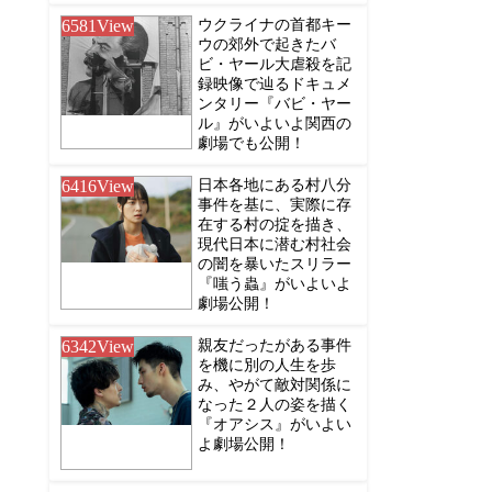
6581
View
ウクライナの首都キー
ウの郊外で起きたバ
ビ・ヤール大虐殺を記
録映像で辿るドキュメ
ンタリー『バビ・ヤー
ル』がいよいよ関西の
劇場でも公開！
6416
View
日本各地にある村八分
事件を基に、実際に存
在する村の掟を描き、
現代日本に潜む村社会
の闇を暴いたスリラー
『嗤う蟲』がいよいよ
劇場公開！
6342
View
親友だったがある事件
を機に別の人生を歩
み、やがて敵対関係に
なった２人の姿を描く
『オアシス』がいよい
よ劇場公開！