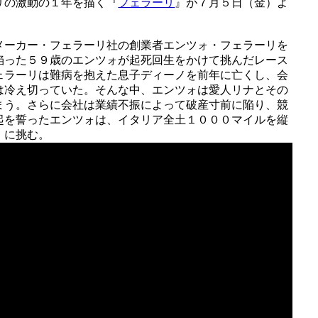
リの激動の１年を描く『
フェラーリ
』が７月５日（金）よ
メーカー・フェラーリ社の創業者エンツォ・フェラーリを
陥った５９歳のエンツォが起死回生をかけて挑んだレース
ェラーリは難病を抱えた息子ディーノを前年に亡くし、会
は冷え切っていた。そんな中、エンツォは愛人リナとその
まう。さらに会社は業績不振によって破産寸前に陥り、競
起を誓ったエンツォは、イタリア全土１０００マイルを縦
」に挑む。