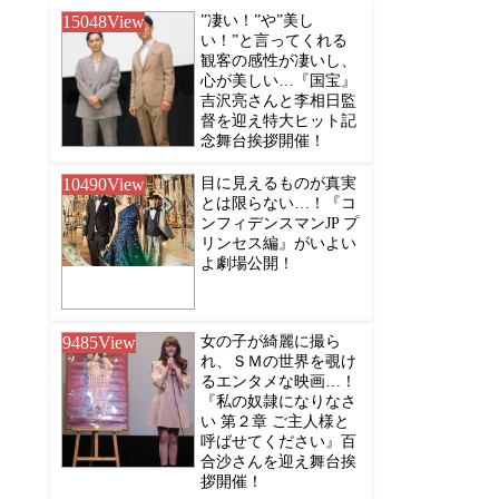
15048
View
”凄い！”や”美し
い！”と言ってくれる
観客の感性が凄いし、
心が美しい…『国宝』
吉沢亮さんと李相日監
督を迎え特大ヒット記
念舞台挨拶開催！
10490
View
目に見えるものが真実
とは限らない…！『コ
ンフィデンスマンJP プ
リンセス編』がいよい
よ劇場公開！
9485
View
女の子が綺麗に撮ら
れ、ＳＭの世界を覗け
るエンタメな映画…！
『私の奴隷になりなさ
い 第２章 ご主人様と
呼ばせてください』百
合沙さんを迎え舞台挨
拶開催！