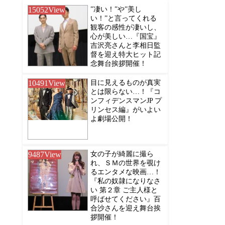
15052
View
”凄い！”や”美し
い！”と言ってくれる
観客の感性が凄いし、
心が美しい…『国宝』
吉沢亮さんと李相日監
督を迎え特大ヒット記
念舞台挨拶開催！
10491
View
目に見えるものが真実
とは限らない…！『コ
ンフィデンスマンJP プ
リンセス編』がいよい
よ劇場公開！
9487
View
女の子が綺麗に撮ら
れ、ＳＭの世界を覗け
るエンタメな映画…！
『私の奴隷になりなさ
い 第２章 ご主人様と
呼ばせてください』百
合沙さんを迎え舞台挨
拶開催！