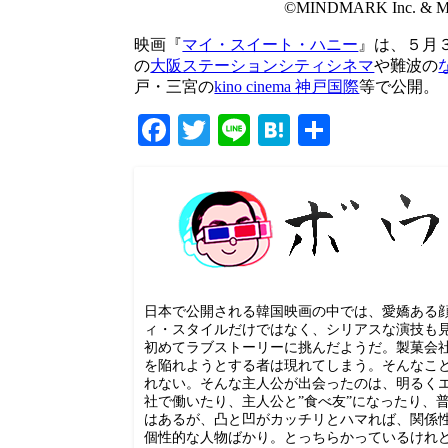
©MINDMARK Inc. & 
映画『
マイ・スイート・ハニー
』は、５月
の
大阪ステーションシティシネマ
や難波の
戸・三宮の
kino cinema 神戸国際
等で公開。
Facebook
Twitter
Line
Hatena
共
有
日本で公開される韓国映画の中では、愛嬌ある
ィ・スタイルだけではなく、シリアスな演技も
初めてラブストーリーに挑んだようだ。製菓会
を陥れようとする者は現れてしまう。そんなこ
れない。そんな主人公が出会ったのは、明るく
社で働いたり、主人公と”食べ友”になったり、
はあるが、凸と凹がカッチリとハマれば、関係
個性的な人物ばかり。とっちらかっているけれ