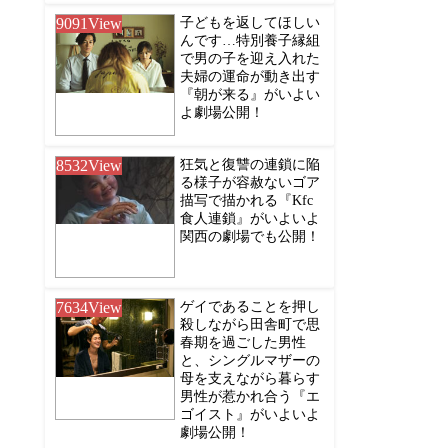
9091
View
子どもを返してほしい
んです…特別養子縁組
で男の子を迎え入れた
夫婦の運命が動き出す
『朝が来る』がいよい
よ劇場公開！
8532
View
狂気と復讐の連鎖に陥
る様子が容赦ないゴア
描写で描かれる『Kfc
食人連鎖』がいよいよ
関西の劇場でも公開！
7634
View
ゲイであることを押し
殺しながら田舎町で思
春期を過ごした男性
と、シングルマザーの
母を支えながら暮らす
男性が惹かれ合う『エ
ゴイスト』がいよいよ
劇場公開！