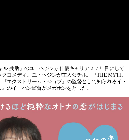
ャル 共助』のユ・ヘジンが俳優キャリア２７年目にして
クコメディ。ユ・ヘジンが主人公チホ、『THE MYTH
。『エクストリーム・ジョブ』の監督として知られるイ・
人』のイ・ハン監督がメガホンをとった。