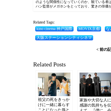
のような関係性になっていくのか、観ている者
ハン監督がメガホンをとっており、驚きの俳優
Related Tags:
kino cinema 神戸国際
MOVIX京都
な
大阪ステーションシティシネマ
< 前の
Related Posts
祖父の死をきっか
家族や大切な人
けに一緒に暮らす
感謝の気持ちを
ことになった孫と
えて…『僕に、