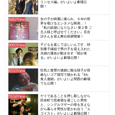
リンセス編』がいよいよ劇場公
開！
9492
View
女の子が綺麗に撮られ、ＳＭの世
界を覗けるエンタメな映画…！
『私の奴隷になりなさい 第２章 ご
主人様と呼ばせてください』百合
沙さんを迎え舞台挨拶開催！
9093
View
子どもを返してほしいんです…特
別養子縁組で男の子を迎え入れた
夫婦の運命が動き出す『朝が来
る』がいよいよ劇場公開！
8533
View
狂気と復讐の連鎖に陥る様子が容
赦ないゴア描写で描かれる『Kfc
食人連鎖』がいよいよ関西の劇場
でも公開！
7634
View
ゲイであることを押し殺しながら
田舎町で思春期を過ごした男性
と、シングルマザーの母を支えな
がら暮らす男性が惹かれ合う『エ
ゴイスト』がいよいよ劇場公開！