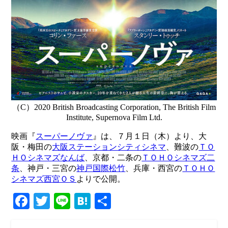
（C）2020 British Broadcasting Corporation, The British Film
Institute, Supernova Film Ltd.
映画『
スーパーノヴァ
』は、７月１日（木）より、大
阪・梅田の
大阪ステーションシティシネマ
、難波の
ＴＯ
ＨＯシネマズなんば
、京都・二条の
ＴＯＨＯシネマズ二
条
、神戸・三宮の
神戸国際松竹
、兵庫・西宮の
ＴＯＨＯ
シネマズ西宮ＯＳ
よりで公開。
Facebook
Twitter
Line
Hatena
共
有