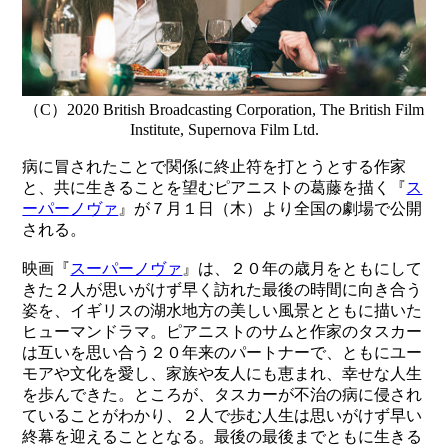
（C）2020 British Broadcasting Corporation, The British Film
Institute, Supernova Film Ltd.
病に冒されたことで関係に終止符を打とうとする作家
と、共に生きることを望むピアニストの葛藤を描く『
ス
ーパーノヴァ
』が７月１日（木）より全国の劇場で公開
される。
映画『
スーパーノヴァ
』は、２０年の歳月をともにして
きた２人が思いがけず早く訪れた最後の時間に向き合う
姿を、イギリスの湖水地方の美しい風景とともに描いた
ヒューマンドラマ。ピアニストのサムと作家のタスカー
は互いを思い合う２０年来のパートナーで、ともにユー
モアや文化を愛し、家族や友人にも恵まれ、幸せな人生
を歩んできた。ところが、タスカーが不治の病に侵され
ていることがわかり、２人で歩む人生は思いがけず早い
終幕を迎えることとなる。最後の最後までともに生きる