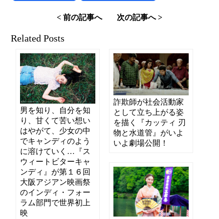
< 前の記事へ
次の記事へ >
Related Posts
詐欺師が社会活動家
男を知り、自分を知
として立ち上がる姿
り、甘くて苦い想い
を描く『カッティ 刃
はやがて、少女の中
物と水道管』がいよ
でキャンディのよう
いよ劇場公開！
に溶けていく…『ス
ウィートビターキャ
ンディ』が第１６回
大阪アジアン映画祭
のインディ・フォー
ラム部門で世界初上
映