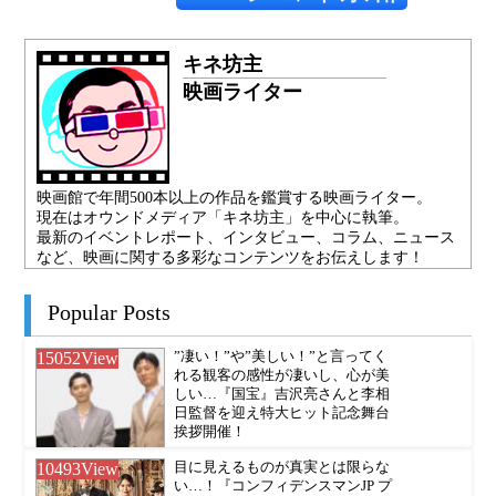
キネ坊主
映画ライター
映画館で年間500本以上の作品を鑑賞する映画ライター。
現在はオウンドメディア「キネ坊主」を中心に執筆。
最新のイベントレポート、インタビュー、コラム、ニュース
など、映画に関する多彩なコンテンツをお伝えします！
Popular Posts
15052
View
”凄い！”や”美しい！”と言ってく
れる観客の感性が凄いし、心が美
しい…『国宝』吉沢亮さんと李相
日監督を迎え特大ヒット記念舞台
挨拶開催！
10493
View
目に見えるものが真実とは限らな
い…！『コンフィデンスマンJP プ