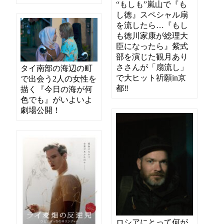
“もしも”嵐山で『も
し徳』スペシャル扇
を流したら…『もし
も徳川家康が総理大
臣になったら』紫式
部を演じた観月あり
ささんが「扇流し」
タイ南部の海辺の町
で大ヒット祈願in京
で出会う2人の女性を
都‼
描く『今日の海が何
色でも』がいよいよ
劇場公開！
ロシアにとって何が