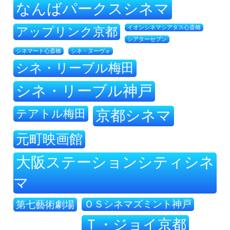
なんばパークスシネマ
アップリンク京都
イオンシネマシアタス心斎橋
シアターセブン
シネ・ヌーヴォ
シネマート心斎橋
シネ・リーブル梅田
シネ・リーブル神戸
テアトル梅田
京都シネマ
元町映画館
大阪ステーションシティシネ
マ
ＯＳシネマズミント神戸
第七藝術劇場
Ｔ・ジョイ京都