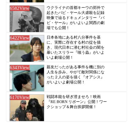
6582
View
ウクライナの首都キーウの郊外で
起きたバビ・ヤール大虐殺を記録
映像で辿るドキュメンタリー『バ
ビ・ヤール』がいよいよ関西の劇
場でも公開！
6422
View
日本各地にある村八分事件を基
に、実際に存在する村の掟を描
き、現代日本に潜む村社会の闇を
暴いたスリラー『嗤う蟲』がいよ
いよ劇場公開！
6343
View
親友だったがある事件を機に別の
人生を歩み、やがて敵対関係にな
った２人の姿を描く『オアシス』
がいよいよ劇場公開！
6170
View
戦闘本能を研ぎ澄ませろ！映画
『RE:BORN リボーン』公開！ワー
クショップ＆舞台挨拶開催！