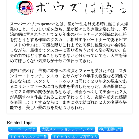
スーパーノヴァsupernovaとは、星が一生を終える時に起こす大爆
発のこと。まぶしい光を放ち、星が粉々に吹き飛ぶ姿に対し、不
治の病に冒されたことで２０年来のパートナーとの関係に終止符
を打とうとする作家のタスカ―。相対するパートナーであるピア
ニストのサムは、可能な限りこれまでと同様に他愛のない会話を
しながら、最後までタスカ―に寄り添おうとする姿が切ない。自
身の力ではどうすることもできないと分かっていても、人生を諦
めてほしくない気持ちが十分に伝わってきた。
資料に依れば、最初に本作への出演オファーを受けたのは、スタ
ンリー・トゥッチ。タスカ―とサムが２０年来の親愛なる関係で
あるならば、スタンリー・トゥッチは同じく２０年来の親友であ
るコリン・ファースに自ら脚本を手渡したそうだ。映画撮影によ
って２０年来の関係があるならば、出会うべくして出会った２人
が共演すべき作品であることが伝わってくる。友情を超えた感情
を表現しようとするならば、まさに魂で結ばれた２人の名演を堪
能でき、美しい愛の形を見せつけられた。
Related Tags:
スーパーノヴァ
大阪ステーションシティシネマ
神戸国際松竹
ＴＯＨＯシネマズ二条
ＴＯＨＯシネマズ西宮ＯＳ