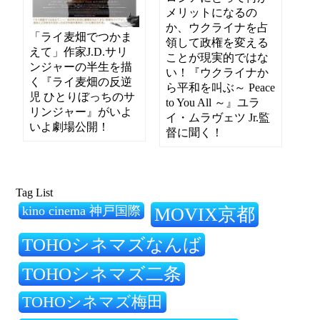
メリットになるの
か、ウクライナを占
「ライ麦畑でつかま
領して政権を変える
えて」作家J.D.サリ
ことが現実的ではな
ンジャーの半生を描
い！『ウクライナか
く『ライ麦畑の反逆
ら平和を叫ぶ～ Peace
児 ひとりぼっちのサ
to You All ～』ユラ
リンジャー』がいよ
イ・ムラヴェツ Jr.監
いよ劇場公開！
督に聞く！
Tag List
kino cinema 神戸国際
MOVIX京都
TOHOシネマズなんば
TOHOシネマズ二条
TOHOシネマズ梅田