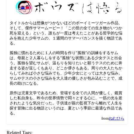
タイトルからは想像がつかないほどのボーイミーツガール作品、
そして、傑作サマームービー！「この世の全ての生き物がいつか
死を迎える」という、誰もが一度は考えたことがある哲学的な悩
みを抱えた少年サムの、１週間のサマーバカンスを描く物語であ
る。
孤独に慣れるために１人の時間を作り”孤独”の訓練をするサム
は、母親と２人暮らしをする”孤独”な状態にある少女テスと出会
う。孤独を望むサムが、温もりを知りたいと願うテスのために奔
走する姿が逞しくもあり、どこか儚さもある。周りの大人たちか
らしてみれば小さな悩みでも、少年少女にとっては大きな悩み。
サムやテスの小さな悩みを大人達の優しさが包み込むことで、成
長の助けになる。
原作は児童文学であるため、登場する全ての人間が優しく、鑑賞
した私自身も、昨今の世界情勢で悶々とする心に、一筋の光を差
されたような気分だった。子供達が親の監視下から離れて人生を
探す冒険に出る物語というのは、夏という季節に最適な作品であ
る。
from
ねむひら
Related Tags: