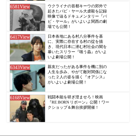
6581
View
ウクライナの首都キーウの郊外で
起きたバビ・ヤール大虐殺を記録
映像で辿るドキュメンタリー『バ
ビ・ヤール』がいよいよ関西の劇
場でも公開！
6417
View
日本各地にある村八分事件を基
に、実際に存在する村の掟を描
き、現代日本に潜む村社会の闇を
暴いたスリラー『嗤う蟲』がいよ
いよ劇場公開！
6343
View
親友だったがある事件を機に別の
人生を歩み、やがて敵対関係にな
った２人の姿を描く『オアシス』
がいよいよ劇場公開！
6168
View
戦闘本能を研ぎ澄ませろ！映画
『RE:BORN リボーン』公開！ワー
クショップ＆舞台挨拶開催！