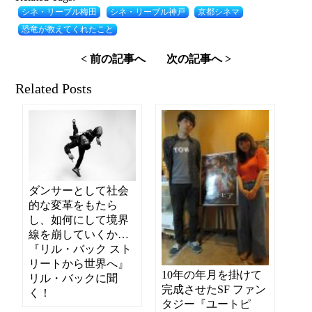
シネ・リーブル梅田
シネ・リーブル神戸
京都シネマ
恐竜が教えてくれたこと
< 前の記事へ
次の記事へ >
Related Posts
ダンサーとして社会
的な変革をもたら
し、如何にして境界
線を崩していくか…
『リル・バック スト
リートから世界へ』
10年の年月を掛けて
リル・バックに聞
完成させたSF ファン
く！
タジー『ユートピ