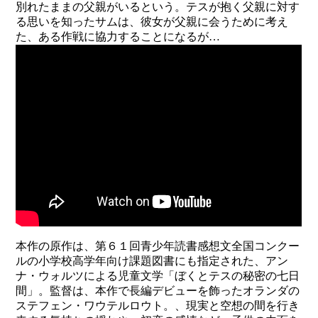
別れたままの父親がいるという。テスが抱く父親に対す
る思いを知ったサムは、彼女が父親に会うために考え
た、ある作戦に協力することになるが…
本作の原作は、第６１回青少年読書感想文全国コンクー
ルの小学校高学年向け課題図書にも指定された、アン
ナ・ウォルツによる児童文学「ぼくとテスの秘密の七日
間」。監督は、本作で長編デビューを飾ったオランダの
ステフェン・ワウテルロウト。、現実と空想の間を行き