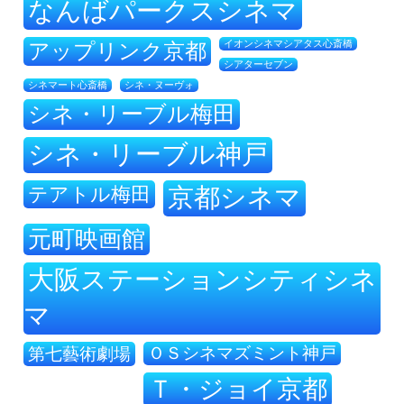
なんばパークスシネマ
アップリンク京都
イオンシネマシアタス心斎橋
シアターセブン
シネ・ヌーヴォ
シネマート心斎橋
シネ・リーブル梅田
シネ・リーブル神戸
テアトル梅田
京都シネマ
元町映画館
大阪ステーションシティシネ
マ
ＯＳシネマズミント神戸
第七藝術劇場
Ｔ・ジョイ京都