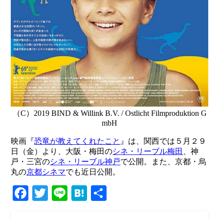
（C）2019 BIND & Willink B.V. / Ostlicht Filmproduktion G
mbH
映画『
恐竜が教えてくれたこと
』は、関西では５月２９
日（金）より、大阪・梅田の
シネ・リーブル梅田
、神
戸・三宮の
シネ・リーブル神戸
で公開。また、京都・烏
丸の
京都シネマ
でも近日公開。
Facebook
Twitter
Line
Hatena
共
有