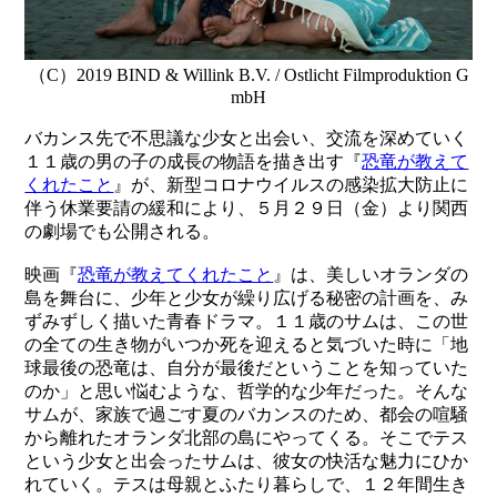
（C）2019 BIND & Willink B.V. / Ostlicht Filmproduktion G
mbH
バカンス先で不思議な少女と出会い、交流を深めていく
１１歳の男の子の成長の物語を描き出す『
恐竜が教えて
くれたこと
』が、新型コロナウイルスの感染拡大防止に
伴う休業要請の緩和により、５月２９日（金）より関西
の劇場でも公開される。
映画『
恐竜が教えてくれたこと
』は、美しいオランダの
島を舞台に、少年と少女が繰り広げる秘密の計画を、み
ずみずしく描いた青春ドラマ。１１歳のサムは、この世
の全ての生き物がいつか死を迎えると気づいた時に「地
球最後の恐竜は、自分が最後だということを知っていた
のか」と思い悩むような、哲学的な少年だった。そんな
サムが、家族で過ごす夏のバカンスのため、都会の喧騒
から離れたオランダ北部の島にやってくる。そこでテス
という少女と出会ったサムは、彼女の快活な魅力にひか
れていく。テスは母親とふたり暮らしで、１２年間生き