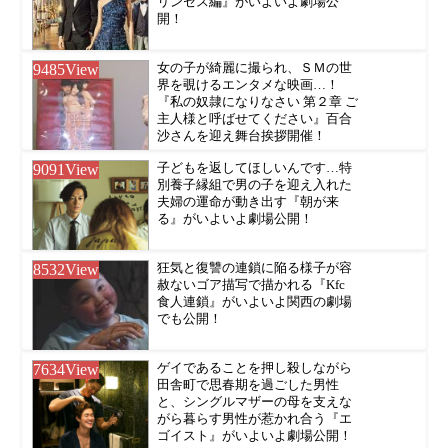
リンセス編』がいよいよ劇場公
開！
9485
View
女の子が綺麗に撮られ、ＳＭの世
界を覗けるエンタメな映画…！
『私の奴隷になりなさい 第２章 ご
主人様と呼ばせてください』百合
沙さんを迎え舞台挨拶開催！
9091
View
子どもを返してほしいんです…特
別養子縁組で男の子を迎え入れた
夫婦の運命が動き出す『朝が来
る』がいよいよ劇場公開！
8532
View
狂気と復讐の連鎖に陥る様子が容
赦ないゴア描写で描かれる『Kfc
食人連鎖』がいよいよ関西の劇場
でも公開！
7634
View
ゲイであることを押し殺しながら
田舎町で思春期を過ごした男性
と、シングルマザーの母を支えな
がら暮らす男性が惹かれ合う『エ
ゴイスト』がいよいよ劇場公開！