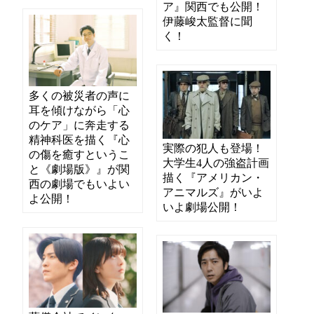
ア』関西でも公開！
伊藤峻太監督に聞
く！
多くの被災者の声に
耳を傾けながら「心
のケア」に奔走する
精神科医を描く『心
実際の犯人も登場！
の傷を癒すというこ
大学生4人の強盗計画
と《劇場版》』が関
描く『アメリカン・
西の劇場でもいよい
アニマルズ』がいよ
よ公開！
いよ劇場公開！