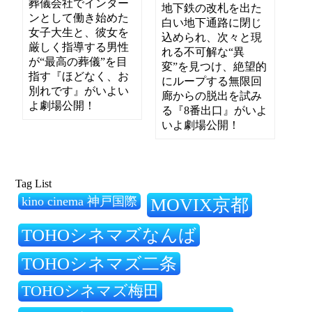
葬儀会社でインター
地下鉄の改札を出た
ンとして働き始めた
白い地下通路に閉じ
女子大生と、彼女を
込められ、次々と現
厳しく指導する男性
れる不可解な“異
が“最高の葬儀”を目
変”を見つけ、絶望的
指す『ほどなく、お
にループする無限回
別れです』がいよい
廊からの脱出を試み
よ劇場公開！
る『8番出口』がいよ
いよ劇場公開！
Tag List
kino cinema 神戸国際
MOVIX京都
TOHOシネマズなんば
TOHOシネマズ二条
TOHOシネマズ梅田