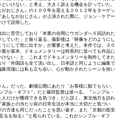
いといけない」と考え、大きく訴える機会を計っていた。
ながおじさん』の１００年を迎える２０１２年をターゲッ
『あしながおじさん』が上演された際に、ジョン・ケアー
かけて説得した。
捻出に苦労しており「本業の合間にウガンダへ５回訪れた
りしていた」と振り返る。撮影後は「映像をどのようにし
ようにして世に出すか」が重要と考えた。本作では、３０
作業が基本。ドキュメンタリーは時系列に並べても作品に
いけない」と、これまでドキュメンタリーを制作してきた
おり「外国語も全て洗い出し、日本語と同じように編集で
編集現場には私も立ち会い、心が動かされたシーンを拾い
さん』だった。劇場公開にあたり「お客様に観てもらい、
ンプル・ギフト”」だと篠田監督は述べる。『シンプル・
た人だけが獲得できる気づき」だと説く。東北地方を訪れ
『家族との当たり前の日常生活が本当に大切だと気づい
ダの方達も同じだったことを思い返す。また「京都の龍安
足るを知る）”と彫られている。これがシンプル・ギフ