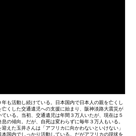
０年も活動し続けている。日本国内で日本人の親を亡くし
を亡くした交通遺児への支援に始まり、阪神淡路大震災が
いている。当初、交通遺児は年間３万人いたが、現在は５
終息の傾向。だが、自死は変わらずに毎年３万人もいる。
を迎えた玉井さんは「アフリカに向かわないといけない」
日本国内でしっかり活動している。だがアフリカの現状を