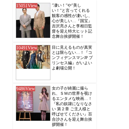
15051
View
”凄い！”や”美し
い！”と言ってくれる
観客の感性が凄いし、
心が美しい…『国宝』
吉沢亮さんと李相日監
督を迎え特大ヒット記
念舞台挨拶開催！
10491
View
目に見えるものが真実
とは限らない…！『コ
ンフィデンスマンJP プ
リンセス編』がいよい
よ劇場公開！
9486
View
女の子が綺麗に撮ら
れ、ＳＭの世界を覗け
るエンタメな映画…！
『私の奴隷になりなさ
い 第２章 ご主人様と
呼ばせてください』百
合沙さんを迎え舞台挨
拶開催！