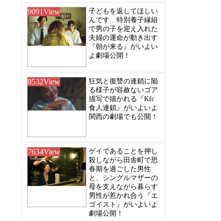
9091
View
子どもを返してほしい
んです…特別養子縁組
で男の子を迎え入れた
夫婦の運命が動き出す
『朝が来る』がいよい
よ劇場公開！
8532
View
狂気と復讐の連鎖に陥
る様子が容赦ないゴア
描写で描かれる『Kfc
食人連鎖』がいよいよ
関西の劇場でも公開！
7634
View
ゲイであることを押し
殺しながら田舎町で思
春期を過ごした男性
と、シングルマザーの
母を支えながら暮らす
男性が惹かれ合う『エ
ゴイスト』がいよいよ
劇場公開！