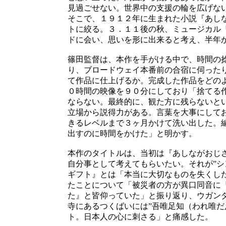
見過ごせない。世界中の支援の輪を広げな
そこで、１９１２年に生まれた小説『あし
トに絞る。３．１１後の秋、ミュージカル
ドに会い、思いを形に出来ると考え、半年
篠田監督は、本作を手がける中で、時間の
り、ブロードウェイ本番前の合宿に伺った
て作品に仕上げるか。完成した作品をどの
０時間の映像を９０分にしており「捨てる
ならない。最終的に、観た方に残らないと
立場から説得力がある。言葉を大事にして
きるレベルまで３ヶ月かけて洗い出した。
出すのに時間をかけた」と明かす。
本作のタイトルは、当初は『あしながおじ
自分事として考えてもらいたい。それが”シ
ギフト』とは「本当に大切なものを失くし
たことについて「被災者の方が異口同音に
た』と皆仰っていた」と振り返り、ウガン
寺にあるつくばいには”吾唯足知（われ唯だ
ト。日本人の心に刺さる」と痛感した。