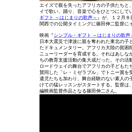
エイズで親を失ったアフリカの子供たちと
イで歌い、踊り、音楽で心をひとつにして
ギフト ～はじまりの歌声～
』が、１２月８
関西での公開タイミングに篠田伸二監督に
映画『
シンプル・ギフト ～はじまりの歌声
日本大震災で津波に親を奪われた東北の子
たドキュメンタリー。アフリカ大陸の貧困
ニューリーダーを育成する。それはあしな
ちの教育支援活動の集大成だった。その活
ロードウェイの舞台でアフリカの子どもた
賛同した「レ・ミゼラブル」でトニー賞を
遺児たちも加わり、舞台経験のない素人の
けての猛レッスンがスタートする。監督は、
編映画監督作品となる篠田伸二さん。