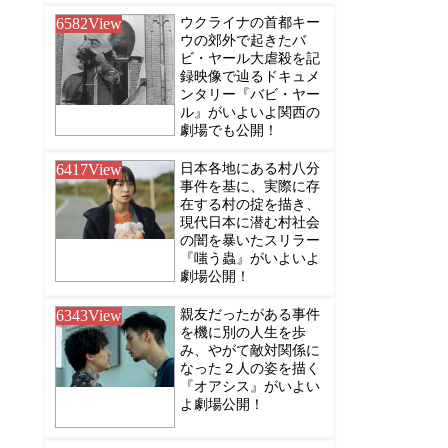
6582
View
ウクライナの首都キー
ウの郊外で起きたバ
ビ・ヤール大虐殺を記
録映像で辿るドキュメ
ンタリー『バビ・ヤー
ル』がいよいよ関西の
劇場でも公開！
6417
View
日本各地にある村八分
事件を基に、実際に存
在する村の掟を描き、
現代日本に潜む村社会
の闇を暴いたスリラー
『嗤う蟲』がいよいよ
劇場公開！
6343
View
親友だったがある事件
を機に別の人生を歩
み、やがて敵対関係に
なった２人の姿を描く
『オアシス』がいよい
よ劇場公開！