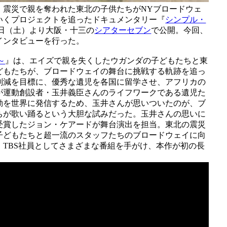
、震災で親を奪われた東北の子供たちがNYブロードウェ
いくプロジェクトを追ったドキュメンタリー『
シンプル・
日（土）より大阪・十三の
シアターセブン
で公開。今回、
インタビューを行った。
～
』は、エイズで親を失くしたウガンダの子どもたちと東
どもたちが、ブロードウェイの舞台に挑戦する軌跡を追っ
削減を目標に、優秀な遺児を各国に留学させ、アフリカの
が運動創設者・玉井義臣さんのライフワークである遺児た
動を世界に発信するため、玉井さんが思いついたのが、ブ
ちが歌い踊るという大胆な試みだった。玉井さんの思いに
受賞したジョン・ケアードが舞台演出を担当。東北の震災
子どもたちと超一流のスタッフたちのブロードウェイに向
TBS社員としてさまざまな番組を手がけ、本作が初の長