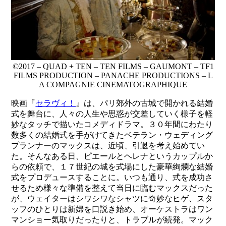
©2017 – QUAD + TEN – TEN FILMS – GAUMONT – TF1
FILMS PRODUCTION – PANACHE PRODUCTIONS – L
A COMPAGNIE CINEMATOGRAPHIQUE
映画『
セラヴィ！
』は、パリ郊外の古城で開かれる結婚
式を舞台に、人々の人生や思惑が交差していく様子を軽
妙なタッチで描いたコメディドラマ。３０年間にわたり
数多くの結婚式を手がけてきたベテラン・ウェディング
プランナーのマックスは、近頃、引退を考え始めてい
た。そんなある日、ピエールとヘレナというカップルか
らの依頼で、１７世紀の城を式場にした豪華絢爛な結婚
式をプロデュースすることに。いつも通り、式を成功さ
せるため様々な準備を整えて当日に臨むマックスだった
が、ウェイターはシワシワなシャツに奇妙なヒゲ、スタ
ッフのひとりは新婦を口説き始め、オーケストラはワン
マンショー気取りだったりと、トラブルが続発。マック