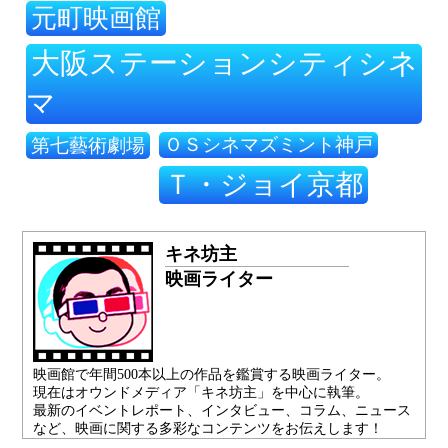
元町映画館
大阪ステーションシティシネ
マ
ＯＳシネマズミント神戸
第七藝術劇場
Ｔ・ジョイ京都
キネ坊主
映画ライター
映画館で年間500本以上の作品を鑑賞する映画ライター。
現在はオウンドメディア「キネ坊主」を中心に執筆。
最新のイベントレポート、インタビュー、コラム、ニュース
など、映画に関する多彩なコンテンツをお伝えします！