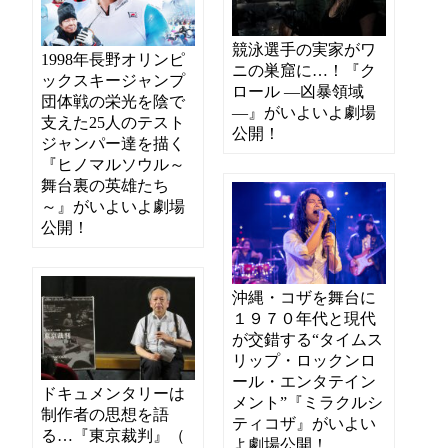
競泳選手の実家がワ
1998年長野オリンピ
ニの巣窟に…！『ク
ックスキージャンプ
ロール ―凶暴領域
団体戦の栄光を陰で
―』がいよいよ劇場
支えた25人のテスト
公開！
ジャンパー達を描く
『ヒノマルソウル～
舞台裏の英雄たち
～』がいよいよ劇場
公開！
沖縄・コザを舞台に
１９７０年代と現代
が交錯する“タイムス
リップ・ロックンロ
ール・エンタテイン
ドキュメンタリーは
メント”『ミラクルシ
制作者の思想を語
ティコザ』がいよい
る…『東京裁判』（
よ劇場公開！