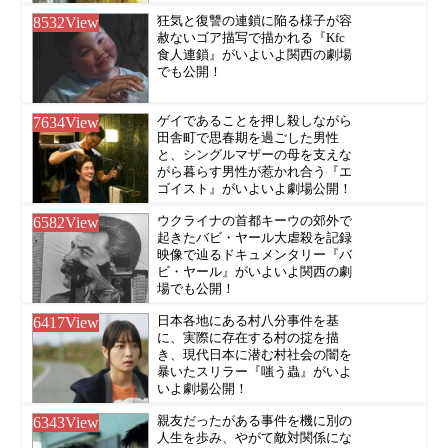
8532
View
狂気と復讐の連鎖に陥る様子が容
赦ないゴア描写で描かれる『Kfc
食人連鎖』がいよいよ関西の劇場
でも公開！
7634
View
ゲイであることを押し殺しながら
田舎町で思春期を過ごした男性
と、シングルマザーの母を支えな
がら暮らす男性が惹かれ合う『エ
ゴイスト』がいよいよ劇場公開！
6582
View
ウクライナの首都キーウの郊外で
起きたバビ・ヤール大虐殺を記録
映像で辿るドキュメンタリー『バ
ビ・ヤール』がいよいよ関西の劇
場でも公開！
6417
View
日本各地にある村八分事件を基
に、実際に存在する村の掟を描
き、現代日本に潜む村社会の闇を
暴いたスリラー『嗤う蟲』がいよ
いよ劇場公開！
6343
View
親友だったがある事件を機に別の
人生を歩み、やがて敵対関係にな