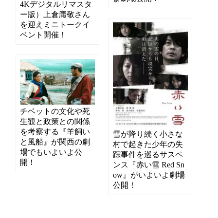
4Kデジタルリマスタ
ー版）上倉庸敬さん
を迎えミニトークイ
ベント開催！
チベットの文化や死
生観と政策との関係
を考察する『羊飼い
雪が降り続く小さな
と風船』が関西の劇
村で起きた少年の失
場でもいよいよ公
踪事件を巡るサスペ
開！
ンス『赤い雪 Red Sn
ow』がいよいよ劇場
公開！