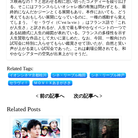
ス映画なの！？と思わせる程に思い切ったコメディーを繰り広げ
る。そこにはフランスらしいオシャレ感の有無は問わずとも、最
終的になんだかジーンとくる展開もあり。本作においても、どう
考えてもおもしろい展開になっているのに、一種の感動すら覚え
てしまう。「セ・ラヴィ（C’est la vie.）」はフランス語で「これ
が人生さ」と訳されるが、人生で最も華やかなイベントの一つで
ある結婚式に人生の縮図が表れている。フランスの多様性を示す
人生賛歌な作品として大いに楽しめた。なお、今回、一般向けの
試写会に特別に入らせてもらい鑑賞させて頂いたが、自然と笑い
声が上がる楽しい試写会であった。これは劇場公開されても、和
やかなシアターの空気が出来上がりそうだ。
Related Tags:
イオンシネマ京都桂川
シネ・リーブル梅田
シネ・リーブル神戸
セラヴィ！
ＭＯＶＩＸあまがさき
< 前の記事へ
次の記事へ >
Related Posts