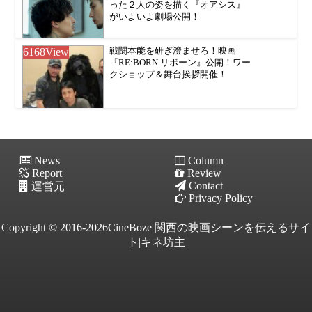
った２人の姿を描く『オアシス』
がいよいよ劇場公開！
6168
View
戦闘本能を研ぎ澄ませろ！映画
『RE:BORN リボーン』公開！ワー
クショップ＆舞台挨拶開催！
News
Column
Report
Review
Contact
運営元
Privacy Policy
Copyright © 2016-2026CineBoze 関西の映画シーンを伝えるサイ
ト|キネ坊主