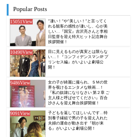
Popular Posts
15051
View
”凄い！”や”美しい！”と言ってく
れる観客の感性が凄いし、心が美
しい…『国宝』吉沢亮さんと李相
日監督を迎え特大ヒット記念舞台
挨拶開催！
10490
View
目に見えるものが真実とは限らな
い…！『コンフィデンスマンJP プ
リンセス編』がいよいよ劇場公
開！
9486
View
女の子が綺麗に撮られ、ＳＭの世
界を覗けるエンタメな映画…！
『私の奴隷になりなさい 第２章 ご
主人様と呼ばせてください』百合
沙さんを迎え舞台挨拶開催！
9091
View
子どもを返してほしいんです…特
別養子縁組で男の子を迎え入れた
夫婦の運命が動き出す『朝が来
る』がいよいよ劇場公開！