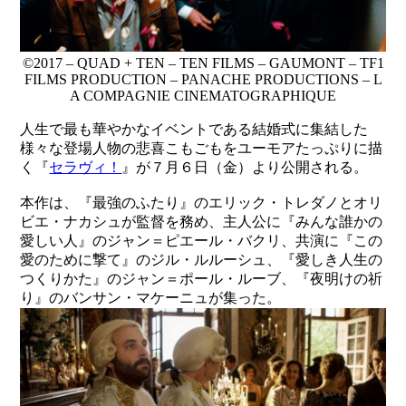
©2017 – QUAD + TEN – TEN FILMS – GAUMONT – TF1
FILMS PRODUCTION – PANACHE PRODUCTIONS – L
A COMPAGNIE CINEMATOGRAPHIQUE
人生で最も華やかなイベントである結婚式に集結した
様々な登場人物の悲喜こもごもをユーモアたっぷりに描
く『
セラヴィ！
』が７月６日（金）より公開される。
本作は、『最強のふたり』のエリック・トレダノとオリ
ビエ・ナカシュが監督を務め、主人公に『みんな誰かの
愛しい人』のジャン＝ピエール・バクリ、共演に『この
愛のために撃て』のジル・ルルーシュ、『愛しき人生の
つくりかた』のジャン＝ポール・ルーブ、『夜明けの祈
り』のバンサン・マケーニュが集った。