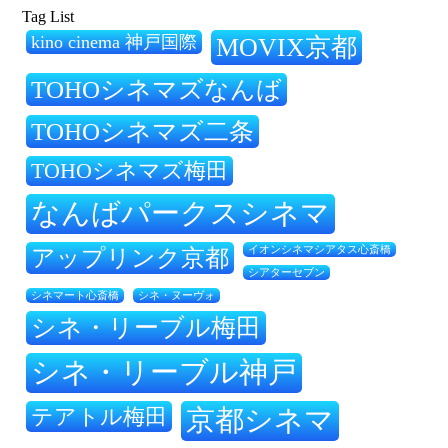
Tag List
kino cinema 神戸国際
MOVIX京都
TOHOシネマズなんば
TOHOシネマズ二条
TOHOシネマズ梅田
なんばパークスシネマ
アップリンク京都
イオンシネマシアタス心斎橋
シアターセブン
シネ・ヌーヴォ
シネマート心斎橋
シネ・リーブル梅田
シネ・リーブル神戸
テアトル梅田
京都シネマ