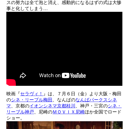
スの努力は全て泡と消え、感動的になるはずの式は大惨
事と化してしまう…
映画『
セラヴィ！
』は、７月６日（金）より大阪・梅田
の
シネ・リーブル梅田
、なんばの
なんばパークスシネ
マ
、京都の
イオンシネマ京都桂川
、神戸・三宮の
シネ・
リーブル神戸
、尼崎の
ＭＯＶＩＸ尼崎
ほか全国でロード
ショー。