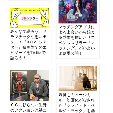
マッチングアプリに
みんなで語ろう、ド
よる出会いから始ま
ラマチックな思い出
る恐怖を描いたサス
を…！『ILOVEシア
ペンススリラー『マ
ター』映画館でのエ
ッチング』がいよい
ピソードをTwitterで
よ劇場公開！
語ろう！
幾度もミュージカ
ル・映画化がなされ
ＣＧに頼らない生身
た『シラノ・ド・ベ
のアクション此処に
ルジュラック』を基