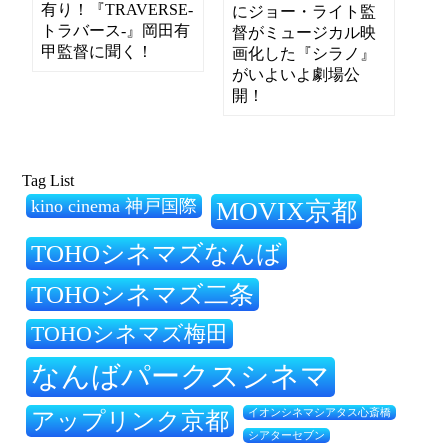
有り！『TRAVERSE-
にジョー・ライト監
トラバース-』岡田有
督がミュージカル映
甲監督に聞く！
画化した『シラノ』
がいよいよ劇場公
開！
Tag List
kino cinema 神戸国際
MOVIX京都
TOHOシネマズなんば
TOHOシネマズ二条
TOHOシネマズ梅田
なんばパークスシネマ
アップリンク京都
イオンシネマシアタス心斎橋
シアターセブン