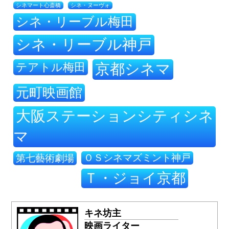
シネ・ヌーヴォ
シネマート心斎橋
シネ・リーブル梅田
シネ・リーブル神戸
テアトル梅田
京都シネマ
元町映画館
大阪ステーションシティシネ
マ
ＯＳシネマズミント神戸
第七藝術劇場
Ｔ・ジョイ京都
キネ坊主
映画ライター