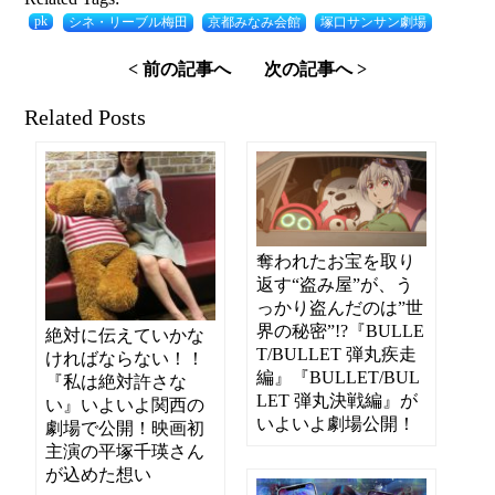
pk
シネ・リーブル梅田
京都みなみ会館
塚口サンサン劇場
< 前の記事へ
次の記事へ >
Related Posts
奪われたお宝を取り
返す“盗み屋”が、う
っかり盗んだのは”世
界の秘密”!?『BULLE
絶対に伝えていかな
T/BULLET 弾丸疾走
ければならない！！
編』『BULLET/BUL
『私は絶対許さな
LET 弾丸決戦編』が
い』いよいよ関西の
いよいよ劇場公開！
劇場で公開！映画初
主演の平塚千瑛さん
が込めた想い