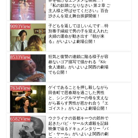
界を覗けるエンタメな映画…！
『私の奴隷になりなさい 第２章 ご
主人様と呼ばせてください』百合
沙さんを迎え舞台挨拶開催！
9093
View
子どもを返してほしいんです…特
別養子縁組で男の子を迎え入れた
夫婦の運命が動き出す『朝が来
る』がいよいよ劇場公開！
8533
View
狂気と復讐の連鎖に陥る様子が容
赦ないゴア描写で描かれる『Kfc
食人連鎖』がいよいよ関西の劇場
でも公開！
7634
View
ゲイであることを押し殺しながら
田舎町で思春期を過ごした男性
と、シングルマザーの母を支えな
がら暮らす男性が惹かれ合う『エ
ゴイスト』がいよいよ劇場公開！
6582
View
ウクライナの首都キーウの郊外で
起きたバビ・ヤール大虐殺を記録
映像で辿るドキュメンタリー『バ
ビ・ヤール』がいよいよ関西の劇