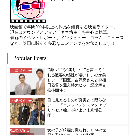
映画館で年間500本以上の作品を鑑賞する映画ライター。
現在はオウンドメディア「キネ坊主」を中心に執筆。
最新のイベントレポート、インタビュー、コラム、ニュース
など、映画に関する多彩なコンテンツをお伝えします！
Popular Posts
15052
View
”凄い！”や”美しい！”と言ってく
れる観客の感性が凄いし、心が美
しい…『国宝』吉沢亮さんと李相
日監督を迎え特大ヒット記念舞台
挨拶開催！
10493
View
目に見えるものが真実とは限らな
い…！『コンフィデンスマンJP プ
リンセス編』がいよいよ劇場公
開！
9492
View
女の子が綺麗に撮られ、ＳＭの世