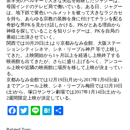
留学先のベルギーで大きな失恋を経験したジャグーは、
母国インドのテレビ局で働いている。ある日、ジャグー
は、地下鉄で黄色いヘルメットを被って大きなラジカセ
を持ち、あらゆる宗教の装飾を身に付けてチラシを配る
奇妙な男PKを見かけ話しかける。PKがとある理由から
神様を探していることを知りジャグーは、PKを自局の
番組に出演させていく。
関西では10月29日(土)より京都みなみ会館、大阪ステー
ションシティシネマ、シネ・リーブル神戸 等で上映し
てきた。上映開始から1ヶ月以上を経過し上映終了する
映画館も出てきたが、さらに盛り上げるべく、アンコー
ル上映や近隣の映画館に場所を移して上映が決まってい
る。
京都みなみ会館では12月19日(月)から2017年1月6日(金)
までアンコール上映、シネ・リーブル梅田では12月10日
(土)から、塚口サンサン劇場では2017年1月14日(土)から
2週間限定上映が決定している。
Facebook
Twitter
Line
Hatena
共
有
Related Tags: