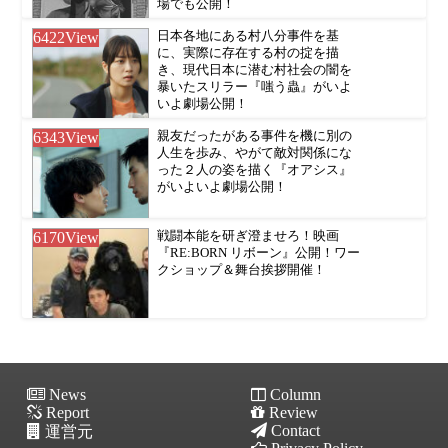
場でも公開！
6422
View
日本各地にある村八分事件を基
に、実際に存在する村の掟を描
き、現代日本に潜む村社会の闇を
暴いたスリラー『嗤う蟲』がいよ
いよ劇場公開！
6343
View
親友だったがある事件を機に別の
人生を歩み、やがて敵対関係にな
った２人の姿を描く『オアシス』
がいよいよ劇場公開！
6170
View
戦闘本能を研ぎ澄ませろ！映画
『RE:BORN リボーン』公開！ワー
クショップ＆舞台挨拶開催！
News
Column
Report
Review
Contact
運営元