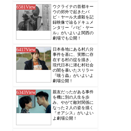
6581
View
ウクライナの首都キー
ウの郊外で起きたバ
ビ・ヤール大虐殺を記
録映像で辿るドキュメ
ンタリー『バビ・ヤー
ル』がいよいよ関西の
劇場でも公開！
6417
View
日本各地にある村八分
事件を基に、実際に存
在する村の掟を描き、
現代日本に潜む村社会
の闇を暴いたスリラー
『嗤う蟲』がいよいよ
劇場公開！
6343
View
親友だったがある事件
を機に別の人生を歩
み、やがて敵対関係に
なった２人の姿を描く
『オアシス』がいよい
よ劇場公開！