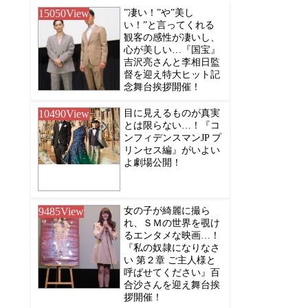
15050
View
”凄い！”や”美し
い！”と言ってくれる
観客の感性が凄いし、
心が美しい…『国宝』
吉沢亮さんと李相日監
督を迎え特大ヒット記
念舞台挨拶開催！
10490
View
目に見えるものが真実
とは限らない…！『コ
ンフィデンスマンJP プ
リンセス編』がいよい
よ劇場公開！
9485
View
女の子が綺麗に撮ら
れ、ＳＭの世界を覗け
るエンタメな映画…！
『私の奴隷になりなさ
い 第２章 ご主人様と
呼ばせてください』百
合沙さんを迎え舞台挨
拶開催！