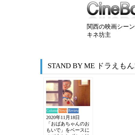
関西の映画シーン
キネ坊主
STAND BY ME ドラえもん
News
Review
Column
2020年11月18日
「おばあちゃんのお
もいで」をベースに