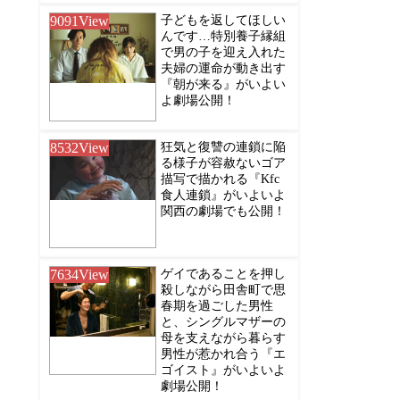
9091
View
子どもを返してほしい
んです…特別養子縁組
で男の子を迎え入れた
夫婦の運命が動き出す
『朝が来る』がいよい
よ劇場公開！
8532
View
狂気と復讐の連鎖に陥
る様子が容赦ないゴア
描写で描かれる『Kfc
食人連鎖』がいよいよ
関西の劇場でも公開！
7634
View
ゲイであることを押し
殺しながら田舎町で思
春期を過ごした男性
と、シングルマザーの
母を支えながら暮らす
男性が惹かれ合う『エ
ゴイスト』がいよいよ
劇場公開！