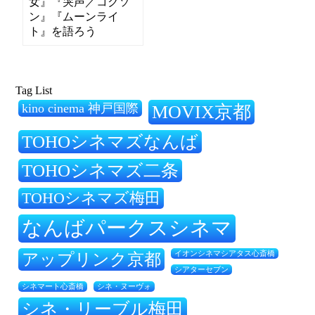
女』『哭声／コクソ
ン』『ムーンライ
ト』を語ろう
Tag List
kino cinema 神戸国際
MOVIX京都
TOHOシネマズなんば
TOHOシネマズ二条
TOHOシネマズ梅田
なんばパークスシネマ
アップリンク京都
イオンシネマシアタス心斎橋
シアターセブン
シネ・ヌーヴォ
シネマート心斎橋
シネ・リーブル梅田