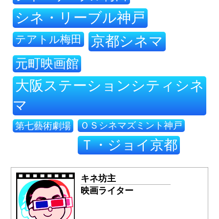
シネ・リーブル神戸
テアトル梅田
京都シネマ
元町映画館
大阪ステーションシティシネ
マ
ＯＳシネマズミント神戸
第七藝術劇場
Ｔ・ジョイ京都
キネ坊主
映画ライター