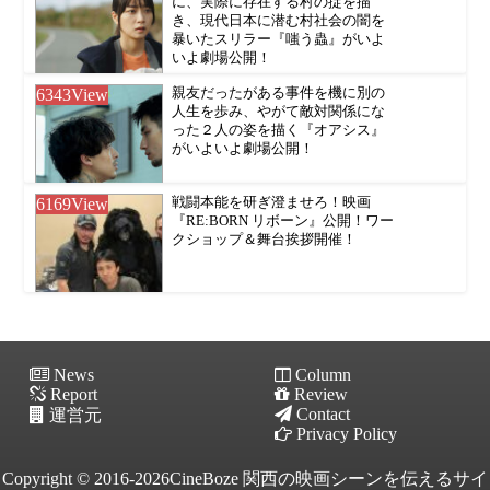
に、実際に存在する村の掟を描
き、現代日本に潜む村社会の闇を
暴いたスリラー『嗤う蟲』がいよ
いよ劇場公開！
6343
View
親友だったがある事件を機に別の
人生を歩み、やがて敵対関係にな
った２人の姿を描く『オアシス』
がいよいよ劇場公開！
6169
View
戦闘本能を研ぎ澄ませろ！映画
『RE:BORN リボーン』公開！ワー
クショップ＆舞台挨拶開催！
News
Column
Report
Review
Contact
運営元
Privacy Policy
Copyright © 2016-2026CineBoze 関西の映画シーンを伝えるサイ