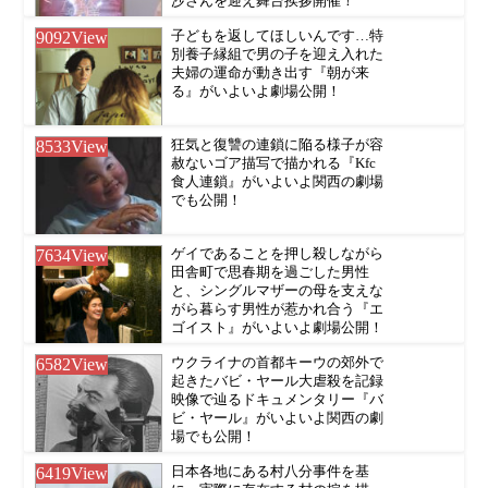
沙さんを迎え舞台挨拶開催！
9092
View
子どもを返してほしいんです…特
別養子縁組で男の子を迎え入れた
夫婦の運命が動き出す『朝が来
る』がいよいよ劇場公開！
8533
View
狂気と復讐の連鎖に陥る様子が容
赦ないゴア描写で描かれる『Kfc
食人連鎖』がいよいよ関西の劇場
でも公開！
7634
View
ゲイであることを押し殺しながら
田舎町で思春期を過ごした男性
と、シングルマザーの母を支えな
がら暮らす男性が惹かれ合う『エ
ゴイスト』がいよいよ劇場公開！
6582
View
ウクライナの首都キーウの郊外で
起きたバビ・ヤール大虐殺を記録
映像で辿るドキュメンタリー『バ
ビ・ヤール』がいよいよ関西の劇
場でも公開！
6419
View
日本各地にある村八分事件を基