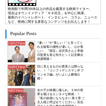
映画館で年間500本以上の作品を鑑賞する映画ライター。
現在はオウンドメディア「キネ坊主」を中心に執筆。
最新のイベントレポート、インタビュー、コラム、ニュース
など、映画に関する多彩なコンテンツをお伝えします！
Popular Posts
15052
View
”凄い！”や”美しい！”と言ってく
れる観客の感性が凄いし、心が美
しい…『国宝』吉沢亮さんと李相
日監督を迎え特大ヒット記念舞台
挨拶開催！
10491
View
目に見えるものが真実とは限らな
い…！『コンフィデンスマンJP プ
リンセス編』がいよいよ劇場公
開！
9491
View
女の子が綺麗に撮られ、ＳＭの世
界を覗けるエンタメな映画…！
『私の奴隷になりなさい 第２章 ご
主人様と呼ばせてください』百合