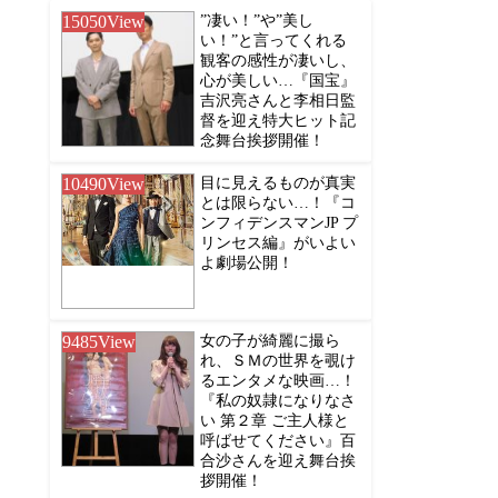
15050
View
”凄い！”や”美し
い！”と言ってくれる
観客の感性が凄いし、
心が美しい…『国宝』
吉沢亮さんと李相日監
督を迎え特大ヒット記
念舞台挨拶開催！
10490
View
目に見えるものが真実
とは限らない…！『コ
ンフィデンスマンJP プ
リンセス編』がいよい
よ劇場公開！
9485
View
女の子が綺麗に撮ら
れ、ＳＭの世界を覗け
るエンタメな映画…！
『私の奴隷になりなさ
い 第２章 ご主人様と
呼ばせてください』百
合沙さんを迎え舞台挨
拶開催！