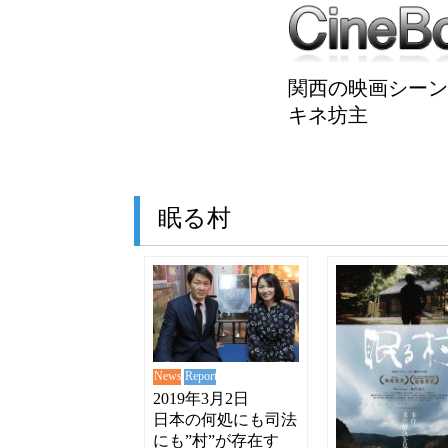
関西の映画シーン
キネ坊主
眠る村
News
Report
2019年3月2日
日本の何処にも司法
にも”村”が存在す