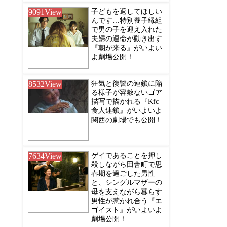
9091
View
子どもを返してほしい
んです…特別養子縁組
で男の子を迎え入れた
夫婦の運命が動き出す
『朝が来る』がいよい
よ劇場公開！
8532
View
狂気と復讐の連鎖に陥
る様子が容赦ないゴア
描写で描かれる『Kfc
食人連鎖』がいよいよ
関西の劇場でも公開！
7634
View
ゲイであることを押し
殺しながら田舎町で思
春期を過ごした男性
と、シングルマザーの
母を支えながら暮らす
男性が惹かれ合う『エ
ゴイスト』がいよいよ
劇場公開！