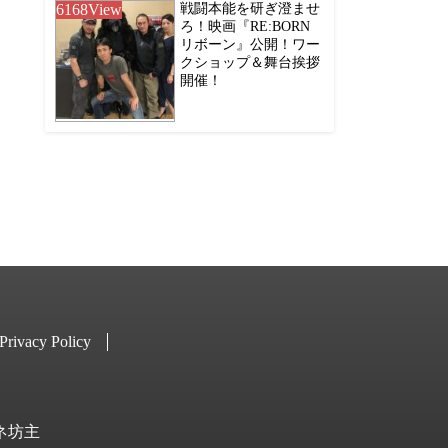
6168
View
戦闘本能を研ぎ澄ませ
ろ！映画『RE:BORN
リボーン』公開！ワー
クショップ＆舞台挨拶
開催！
Privacy Policy
キネ坊主