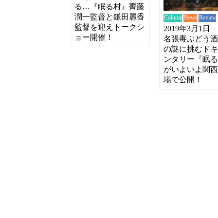
る…『眠る村』齊藤
潤一監督と鎌田麗香
News
Review
Column
監督を迎えトークシ
2019年3月1日
ョー開催！
名張毒ぶどう
の謎に挑むド
ンタリー『眠
がいよいよ関
場で公開！