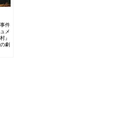
酒事件
キュメ
る村』
西の劇