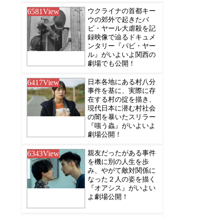
6581
View
ウクライナの首都キー
ウの郊外で起きたバ
ビ・ヤール大虐殺を記
録映像で辿るドキュメ
ンタリー『バビ・ヤー
ル』がいよいよ関西の
劇場でも公開！
6417
View
日本各地にある村八分
事件を基に、実際に存
在する村の掟を描き、
現代日本に潜む村社会
の闇を暴いたスリラー
『嗤う蟲』がいよいよ
劇場公開！
6343
View
親友だったがある事件
を機に別の人生を歩
み、やがて敵対関係に
なった２人の姿を描く
『オアシス』がいよい
よ劇場公開！