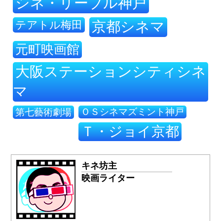
シネ・リーブル神戸
テアトル梅田
京都シネマ
元町映画館
大阪ステーションシティシネ
マ
ＯＳシネマズミント神戸
第七藝術劇場
Ｔ・ジョイ京都
キネ坊主
映画ライター