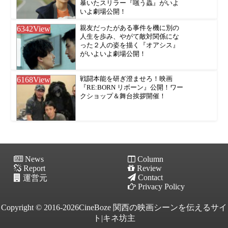
暴いたスリラー『嗤う蟲』がいよ
いよ劇場公開！
6342
View
親友だったがある事件を機に別の
人生を歩み、やがて敵対関係にな
った２人の姿を描く『オアシス』
がいよいよ劇場公開！
6168
View
戦闘本能を研ぎ澄ませろ！映画
『RE:BORN リボーン』公開！ワー
クショップ＆舞台挨拶開催！
News
Column
Report
Review
Contact
運営元
Privacy Policy
Copyright © 2016-2026CineBoze 関西の映画シーンを伝えるサイ
ト|キネ坊主