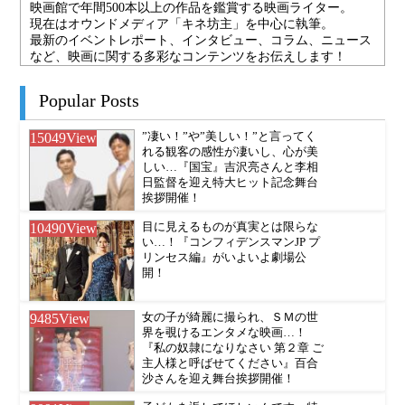
映画館で年間500本以上の作品を鑑賞する映画ライター。
現在はオウンドメディア「キネ坊主」を中心に執筆。
最新のイベントレポート、インタビュー、コラム、ニュース
など、映画に関する多彩なコンテンツをお伝えします！
Popular Posts
15049
View
”凄い！”や”美しい！”と言ってく
れる観客の感性が凄いし、心が美
しい…『国宝』吉沢亮さんと李相
日監督を迎え特大ヒット記念舞台
挨拶開催！
10490
View
目に見えるものが真実とは限らな
い…！『コンフィデンスマンJP プ
リンセス編』がいよいよ劇場公
開！
9485
View
女の子が綺麗に撮られ、ＳＭの世
界を覗けるエンタメな映画…！
『私の奴隷になりなさい 第２章 ご
主人様と呼ばせてください』百合
沙さんを迎え舞台挨拶開催！