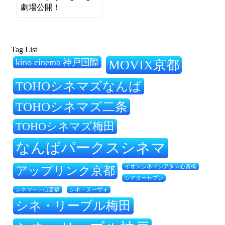
劇場公開！
Tag List
kino cinema 神戸国際
MOVIX京都
TOHOシネマズなんば
TOHOシネマズ二条
TOHOシネマズ梅田
なんばパークスシネマ
アップリンク京都
イオンシネマシアタス心斎橋
シアターセブン
シネ・ヌーヴォ
シネマート心斎橋
シネ・リーブル梅田