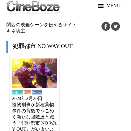
MENU
関西の映画シーンを伝えるサイト
キネ坊主
犯罪都市 NO WAY OUT
News
Review
Column
2024年2月20日
怪物刑事が新種薬物
事件の背後でうごめ
く新たな強敵達と戦
う『犯罪都市 NO WA
Y OUT』がいよいよ