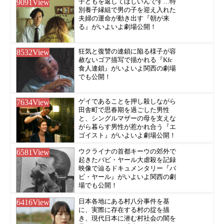
9091
View
子どもを返してほしいんです…特
別養子縁組で男の子を迎え入れた
夫婦の運命が動き出す『朝が来
る』がいよいよ劇場公開！
8532
View
狂気と復讐の連鎖に陥る様子が容
赦ないゴア描写で描かれる『Kfc
食人連鎖』がいよいよ関西の劇場
でも公開！
7634
View
ゲイであることを押し殺しながら
田舎町で思春期を過ごした男性
と、シングルマザーの母を支えな
がら暮らす男性が惹かれ合う『エ
ゴイスト』がいよいよ劇場公開！
6581
View
ウクライナの首都キーウの郊外で
起きたバビ・ヤール大虐殺を記録
映像で辿るドキュメンタリー『バ
ビ・ヤール』がいよいよ関西の劇
場でも公開！
6416
View
日本各地にある村八分事件を基
に、実際に存在する村の掟を描
き、現代日本に潜む村社会の闇を