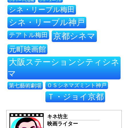
シネ・ヌーヴォ
シネマート心斎橋
シネ・リーブル梅田
シネ・リーブル神戸
テアトル梅田
京都シネマ
元町映画館
大阪ステーションシティシネ
マ
ＯＳシネマズミント神戸
第七藝術劇場
Ｔ・ジョイ京都
キネ坊主
映画ライター