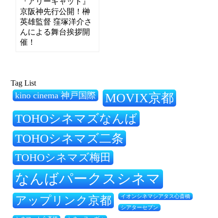
『アリーキャット』
京阪神先行公開！榊
英雄監督 窪塚洋介さ
んによる舞台挨拶開
催！
Tag List
kino cinema 神戸国際
MOVIX京都
TOHOシネマズなんば
TOHOシネマズ二条
TOHOシネマズ梅田
なんばパークスシネマ
アップリンク京都
イオンシネマシアタス心斎橋
シアターセブン