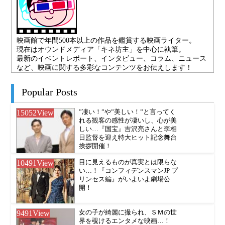
映画館で年間500本以上の作品を鑑賞する映画ライター。
現在はオウンドメディア「キネ坊主」を中心に執筆。
最新のイベントレポート、インタビュー、コラム、ニュース
など、映画に関する多彩なコンテンツをお伝えします！
Popular Posts
15052
View
”凄い！”や”美しい！”と言ってく
れる観客の感性が凄いし、心が美
しい…『国宝』吉沢亮さんと李相
日監督を迎え特大ヒット記念舞台
挨拶開催！
10491
View
目に見えるものが真実とは限らな
い…！『コンフィデンスマンJP プ
リンセス編』がいよいよ劇場公
開！
9491
View
女の子が綺麗に撮られ、ＳＭの世
界を覗けるエンタメな映画…！