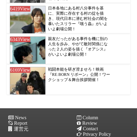
6419
View
日本各地にある村八分事件を基
に、実際に存在する村の掟を描
き、現代日本に潜む村社会の闇を
暴いたスリラー『嗤う蟲』がいよ
いよ劇場公開！
6343
View
親友だったがある事件を機に別の
人生を歩み、やがて敵対関係にな
った２人の姿を描く『オアシス』
がいよいよ劇場公開！
6169
View
戦闘本能を研ぎ澄ませろ！映画
『RE:BORN リボーン』公開！ワー
クショップ＆舞台挨拶開催！
News
Column
Report
Review
Contact
運営元
Privacy Policy