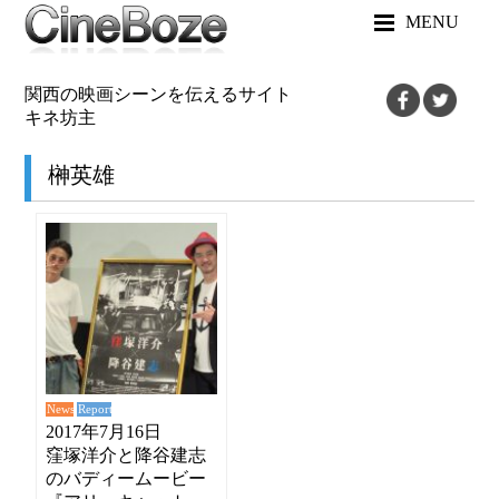
MENU
関西の映画シーンを伝えるサイト
キネ坊主
榊英雄
News
Report
2017年7月16日
窪塚洋介と降谷建志
のバディームービー