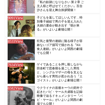
『私の奴隷になりなさい 第２章 ご
主人様と呼ばせてください』百合
沙さんを迎え舞台挨拶開催！
9091
View
子どもを返してほしいんです…特
別養子縁組で男の子を迎え入れた
夫婦の運命が動き出す『朝が来
る』がいよいよ劇場公開！
8533
View
狂気と復讐の連鎖に陥る様子が容
赦ないゴア描写で描かれる『Kfc
食人連鎖』がいよいよ関西の劇場
でも公開！
7634
View
ゲイであることを押し殺しながら
田舎町で思春期を過ごした男性
と、シングルマザーの母を支えな
がら暮らす男性が惹かれ合う『エ
ゴイスト』がいよいよ劇場公開！
6582
View
ウクライナの首都キーウの郊外で
起きたバビ・ヤール大虐殺を記録
映像で辿るドキュメンタリー『バ
ビ・ヤール』がいよいよ関西の劇
場でも公開！