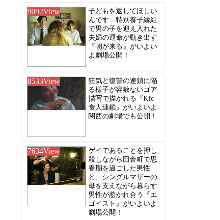
9092
View
子どもを返してほしい
んです…特別養子縁組
で男の子を迎え入れた
夫婦の運命が動き出す
『朝が来る』がいよい
よ劇場公開！
8533
View
狂気と復讐の連鎖に陥
る様子が容赦ないゴア
描写で描かれる『Kfc
食人連鎖』がいよいよ
関西の劇場でも公開！
7634
View
ゲイであることを押し
殺しながら田舎町で思
春期を過ごした男性
と、シングルマザーの
母を支えながら暮らす
男性が惹かれ合う『エ
ゴイスト』がいよいよ
劇場公開！