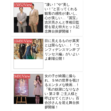
15052
View
”凄い！”や”美し
い！”と言ってくれる
観客の感性が凄いし、
心が美しい…『国宝』
吉沢亮さんと李相日監
督を迎え特大ヒット記
念舞台挨拶開催！
10491
View
目に見えるものが真実
とは限らない…！『コ
ンフィデンスマンJP プ
リンセス編』がいよい
よ劇場公開！
9491
View
女の子が綺麗に撮ら
れ、ＳＭの世界を覗け
るエンタメな映画…！
『私の奴隷になりなさ
い 第２章 ご主人様と
呼ばせてください』百
合沙さんを迎え舞台挨
拶開催！