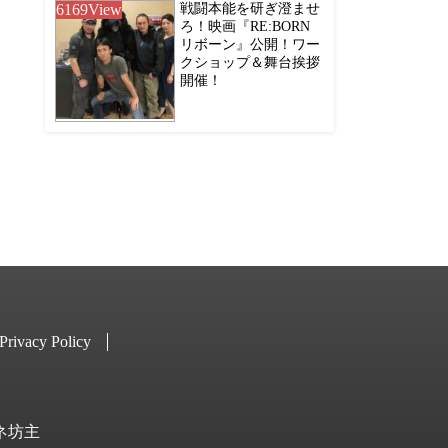
6169
View
戦闘本能を研ぎ澄ませ
ろ！映画『RE:BORN
リボーン』公開！ワー
クショップ＆舞台挨拶
開催！
Privacy Policy
キネ坊主