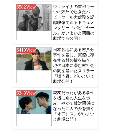
6582
View
ウクライナの首都キー
ウの郊外で起きたバ
ビ・ヤール大虐殺を記
録映像で辿るドキュメ
ンタリー『バビ・ヤー
ル』がいよいよ関西の
劇場でも公開！
6419
View
日本各地にある村八分
事件を基に、実際に存
在する村の掟を描き、
現代日本に潜む村社会
の闇を暴いたスリラー
『嗤う蟲』がいよいよ
劇場公開！
6343
View
親友だったがある事件
を機に別の人生を歩
み、やがて敵対関係に
なった２人の姿を描く
『オアシス』がいよい
よ劇場公開！