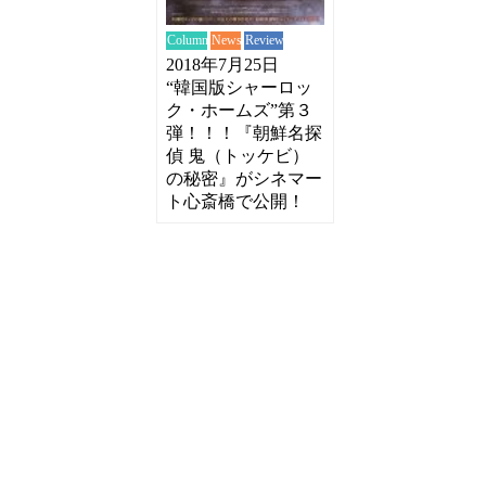
News
Review
Column
2018年7月25日
“韓国版シャーロッ
ク・ホームズ”第３
弾！！！『朝鮮名探
偵 鬼（トッケビ）
の秘密』がシネマー
ト心斎橋で公開！