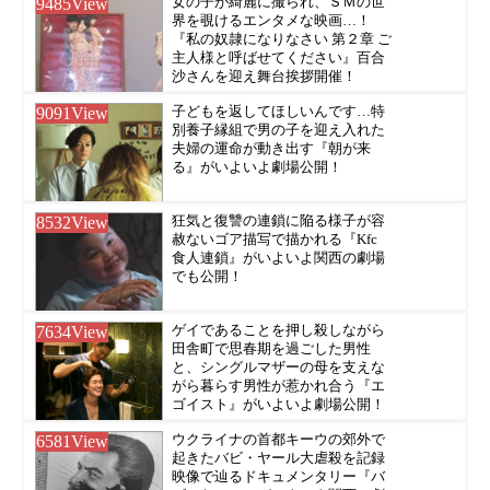
9485
View
女の子が綺麗に撮られ、ＳＭの世
界を覗けるエンタメな映画…！
『私の奴隷になりなさい 第２章 ご
主人様と呼ばせてください』百合
沙さんを迎え舞台挨拶開催！
9091
View
子どもを返してほしいんです…特
別養子縁組で男の子を迎え入れた
夫婦の運命が動き出す『朝が来
る』がいよいよ劇場公開！
8532
View
狂気と復讐の連鎖に陥る様子が容
赦ないゴア描写で描かれる『Kfc
食人連鎖』がいよいよ関西の劇場
でも公開！
7634
View
ゲイであることを押し殺しながら
田舎町で思春期を過ごした男性
と、シングルマザーの母を支えな
がら暮らす男性が惹かれ合う『エ
ゴイスト』がいよいよ劇場公開！
6581
View
ウクライナの首都キーウの郊外で
起きたバビ・ヤール大虐殺を記録
映像で辿るドキュメンタリー『バ