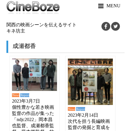
MENU
関西の映画シーンを伝えるサイト
キネ坊主
成瀬都香
News
Report
2023年3月7日
個性豊かな若き映画
News
Report
監督の作品が集った
2023年2月14日
「ndjc2022」岡本昌
次代を担う長編映画
也監督、成瀬都香監
監督の発掘と育成を