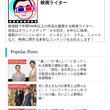
映画ライター
映画館で年間500本以上の作品を鑑賞する映画ライター。
現在はオウンドメディア「キネ坊主」を中心に執筆。
最新のイベントレポート、インタビュー、コラム、ニュース
など、映画に関する多彩なコンテンツをお伝えします！
Popular Posts
15050
View
”凄い！”や”美しい！”と言ってく
れる観客の感性が凄いし、心が美
しい…『国宝』吉沢亮さんと李相
日監督を迎え特大ヒット記念舞台
挨拶開催！
10490
View
目に見えるものが真実とは限らな
い…！『コンフィデンスマンJP プ
リンセス編』がいよいよ劇場公
開！