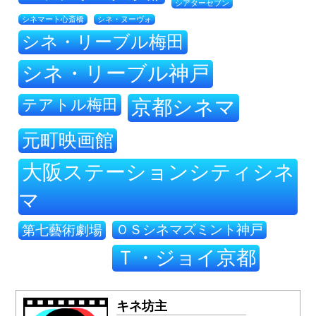
シアターセブン
シネ・ヌーヴォ
シネマート心斎橋
シネ・リーブル梅田
シネ・リーブル神戸
テアトル梅田
京都シネマ
元町映画館
大阪ステーションシティシネ
マ
ＯＳシネマズミント神戸
第七藝術劇場
Ｔ・ジョイ京都
キネ坊主