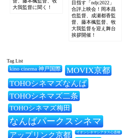
督、藤本楓監督、牧
目指す「ndjc2022」
大我監督に聞く！
合評上映会！岡本昌
也監督、成瀬都香監
督、藤本楓監督、牧
大我監督を迎え舞台
挨拶開催！
Tag List
kino cinema 神戸国際
MOVIX京都
TOHOシネマズなんば
TOHOシネマズ二条
TOHOシネマズ梅田
なんばパークスシネマ
アップリンク京都
イオンシネマシアタス心斎橋