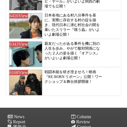
ビ・ヤール』がいよいよ関西の劇
場でも公開！
6416
View
日本各地にある村八分事件を基
に、実際に存在する村の掟を描
き、現代日本に潜む村社会の闇を
暴いたスリラー『嗤う蟲』がいよ
いよ劇場公開！
6343
View
親友だったがある事件を機に別の
人生を歩み、やがて敵対関係にな
った２人の姿を描く『オアシス』
がいよいよ劇場公開！
6168
View
戦闘本能を研ぎ澄ませろ！映画
『RE:BORN リボーン』公開！ワー
クショップ＆舞台挨拶開催！
News
Column
Report
Review
Contact