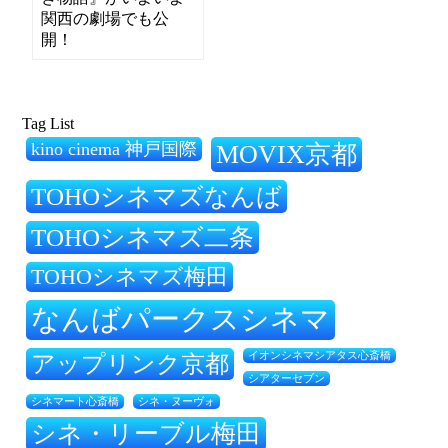
関西の劇場でも公
開！
Tag List
kino cinema 神戸国際
MOVIX京都
TOHOシネマズなんば
TOHOシネマズ二条
TOHOシネマズ梅田
なんばパークスシネマ
アップリンク京都
イオンシネマシアタス心斎橋
シアターセブン
シネ・ヌーヴォ
シネマート心斎橋
シネ・リーブル梅田