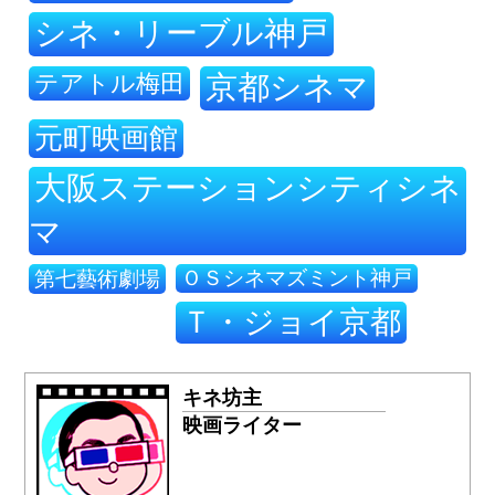
シネ・リーブル神戸
テアトル梅田
京都シネマ
元町映画館
大阪ステーションシティシネ
マ
ＯＳシネマズミント神戸
第七藝術劇場
Ｔ・ジョイ京都
キネ坊主
映画ライター