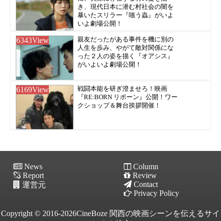
き、現代日本に潜む村社会の闇を
暴いたスリラー『嗤う蟲』がいよ
いよ劇場公開！
6343
View
親友だったがある事件を機に別の
人生を歩み、やがて敵対関係にな
った２人の姿を描く『オアシス』
がいよいよ劇場公開！
6169
View
戦闘本能を研ぎ澄ませろ！映画
『RE:BORN リボーン』公開！ワー
クショップ＆舞台挨拶開催！
News
Column
Report
Review
Contact
運営元
Privacy Policy
Copyright © 2016-2026CineBoze 関西の映画シーンを伝えるサイ