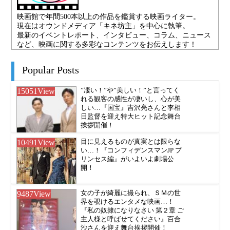
映画館で年間500本以上の作品を鑑賞する映画ライター。
現在はオウンドメディア「キネ坊主」を中心に執筆。
最新のイベントレポート、インタビュー、コラム、ニュース
など、映画に関する多彩なコンテンツをお伝えします！
Popular Posts
15051
View
”凄い！”や”美しい！”と言ってく
れる観客の感性が凄いし、心が美
しい…『国宝』吉沢亮さんと李相
日監督を迎え特大ヒット記念舞台
挨拶開催！
10491
View
目に見えるものが真実とは限らな
い…！『コンフィデンスマンJP プ
リンセス編』がいよいよ劇場公
開！
9487
View
女の子が綺麗に撮られ、ＳＭの世
界を覗けるエンタメな映画…！
『私の奴隷になりなさい 第２章 ご
主人様と呼ばせてください』百合
沙さんを迎え舞台挨拶開催！