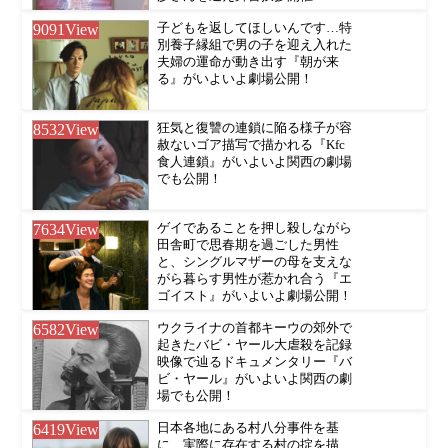
9091
View
子どもを返してほしいんです…特
別養子縁組で男の子を迎え入れた
夫婦の運命が動き出す『朝が来
る』がいよいよ劇場公開！
8532
View
狂気と復讐の連鎖に陥る様子が容
赦ないゴア描写で描かれる『Kfc
食人連鎖』がいよいよ関西の劇場
でも公開！
7634
View
ゲイであることを押し殺しながら
田舎町で思春期を過ごした男性
と、シングルマザーの母を支えな
がら暮らす男性が惹かれ合う『エ
ゴイスト』がいよいよ劇場公開！
6582
View
ウクライナの首都キーウの郊外で
起きたバビ・ヤール大虐殺を記録
映像で辿るドキュメンタリー『バ
ビ・ヤール』がいよいよ関西の劇
場でも公開！
6419
View
日本各地にある村八分事件を基
に、実際に存在する村の掟を描