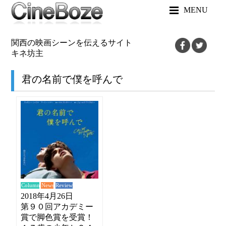
MENU
関西の映画シーンを伝えるサイト
キネ坊主
君の名前で僕を呼んで
News
Review
Column
2018年4月26日
第９０回アカデミー
賞で脚色賞を受賞！