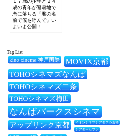
１７歳の少年と２４
歳の青年が避暑地で
恋に落ちる『君の名
前で僕を呼んで』い
よいよ公開！
Tag List
kino cinema 神戸国際
MOVIX京都
TOHOシネマズなんば
TOHOシネマズ二条
TOHOシネマズ梅田
なんばパークスシネマ
アップリンク京都
イオンシネマシアタス心斎橋
シアターセブン