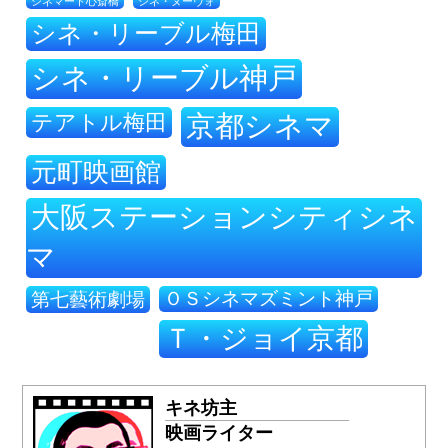
シネ・ヌーヴォ
シネマート心斎橋
シネ・リーブル梅田
シネ・リーブル神戸
テアトル梅田
京都シネマ
元町映画館
大阪ステーションシティシネ
マ
ＯＳシネマズミント神戸
第七藝術劇場
Ｔ・ジョイ京都
キネ坊主
映画ライター