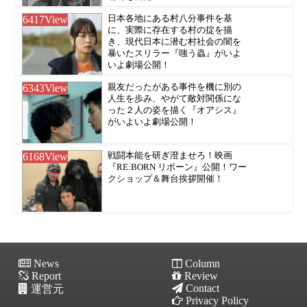
6417
View
日本各地にある村八分事件を基
に、実際に存在する村の掟を描
き、現代日本に潜む村社会の闇を
暴いたスリラー『嗤う蟲』がいよ
いよ劇場公開！
6343
View
親友だったがある事件を機に別の
人生を歩み、やがて敵対関係にな
った２人の姿を描く『オアシス』
がいよいよ劇場公開！
6168
View
戦闘本能を研ぎ澄ませろ！映画
『RE:BORN リボーン』公開！ワー
クショップ＆舞台挨拶開催！
News
Column
Report
Review
Contact
運営元
Privacy Policy