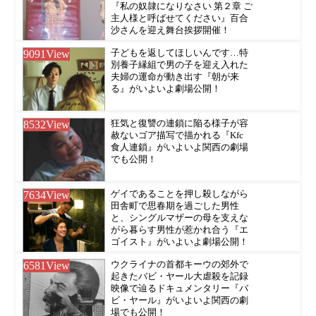
『私の奴隷になりなさい 第２章 ご
主人様と呼ばせてください』百合
沙さんを迎え舞台挨拶開催！
9091
View
子どもを返してほしいんです…特
別養子縁組で男の子を迎え入れた
夫婦の運命が動き出す『朝が来
る』がいよいよ劇場公開！
8532
View
狂気と復讐の連鎖に陥る様子が容
赦ないゴア描写で描かれる『Kfc
食人連鎖』がいよいよ関西の劇場
でも公開！
7634
View
ゲイであることを押し殺しながら
田舎町で思春期を過ごした男性
と、シングルマザーの母を支えな
がら暮らす男性が惹かれ合う『エ
ゴイスト』がいよいよ劇場公開！
6581
View
ウクライナの首都キーウの郊外で
起きたバビ・ヤール大虐殺を記録
映像で辿るドキュメンタリー『バ
ビ・ヤール』がいよいよ関西の劇
場でも公開！