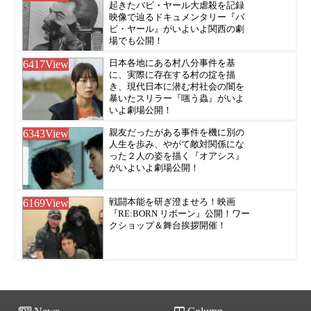
起きたバビ・ヤール大虐殺を記録
映像で辿るドキュメンタリー『バ
ビ・ヤール』がいよいよ関西の劇
場でも公開！
6417
View
日本各地にある村八分事件を基
に、実際に存在する村の掟を描
き、現代日本に潜む村社会の闇を
暴いたスリラー『嗤う蟲』がいよ
いよ劇場公開！
6343
View
親友だったがある事件を機に別の
人生を歩み、やがて敵対関係にな
った２人の姿を描く『オアシス』
がいよいよ劇場公開！
6169
View
戦闘本能を研ぎ澄ませろ！映画
『RE:BORN リボーン』公開！ワー
クショップ＆舞台挨拶開催！