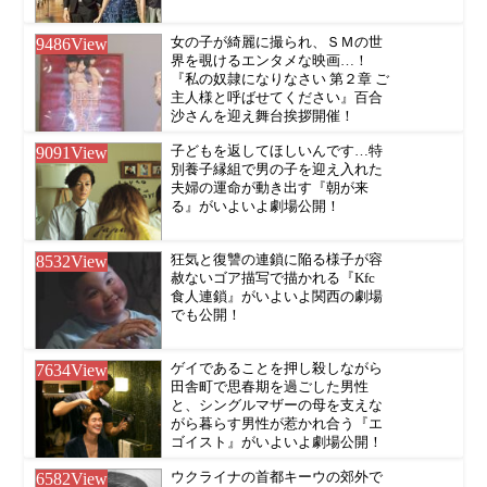
9486
View
女の子が綺麗に撮られ、ＳＭの世
界を覗けるエンタメな映画…！
『私の奴隷になりなさい 第２章 ご
主人様と呼ばせてください』百合
沙さんを迎え舞台挨拶開催！
9091
View
子どもを返してほしいんです…特
別養子縁組で男の子を迎え入れた
夫婦の運命が動き出す『朝が来
る』がいよいよ劇場公開！
8532
View
狂気と復讐の連鎖に陥る様子が容
赦ないゴア描写で描かれる『Kfc
食人連鎖』がいよいよ関西の劇場
でも公開！
7634
View
ゲイであることを押し殺しながら
田舎町で思春期を過ごした男性
と、シングルマザーの母を支えな
がら暮らす男性が惹かれ合う『エ
ゴイスト』がいよいよ劇場公開！
6582
View
ウクライナの首都キーウの郊外で