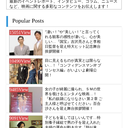
最新のイベントレポート、インタビュー、コラム、ニュース
など、映画に関する多彩なコンテンツをお伝えします！
Popular Posts
15051
View
”凄い！”や”美しい！”と言ってく
れる観客の感性が凄いし、心が美
しい…『国宝』吉沢亮さんと李相
日監督を迎え特大ヒット記念舞台
挨拶開催！
10490
View
目に見えるものが真実とは限らな
い…！『コンフィデンスマンJP プ
リンセス編』がいよいよ劇場公
開！
9485
View
女の子が綺麗に撮られ、ＳＭの世
界を覗けるエンタメな映画…！
『私の奴隷になりなさい 第２章 ご
主人様と呼ばせてください』百合
沙さんを迎え舞台挨拶開催！
9091
View
子どもを返してほしいんです…特
別養子縁組で男の子を迎え入れた
夫婦の運命が動き出す『朝が来