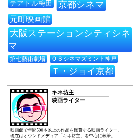
テアトル梅田
京都シネマ
元町映画館
大阪ステーションシティシネ
マ
ＯＳシネマズミント神戸
第七藝術劇場
Ｔ・ジョイ京都
キネ坊主
映画ライター
映画館で年間500本以上の作品を鑑賞する映画ライター。
現在はオウンドメディア「キネ坊主」を中心に執筆。