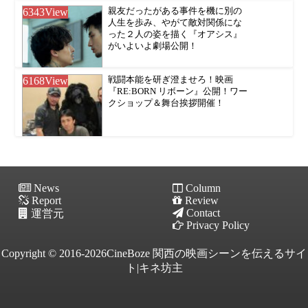
6343
View
親友だったがある事件を機に別の
人生を歩み、やがて敵対関係にな
った２人の姿を描く『オアシス』
がいよいよ劇場公開！
6168
View
戦闘本能を研ぎ澄ませろ！映画
『RE:BORN リボーン』公開！ワー
クショップ＆舞台挨拶開催！
News
Column
Report
Review
Contact
運営元
Privacy Policy
Copyright © 2016-2026CineBoze 関西の映画シーンを伝えるサイ
ト|キネ坊主