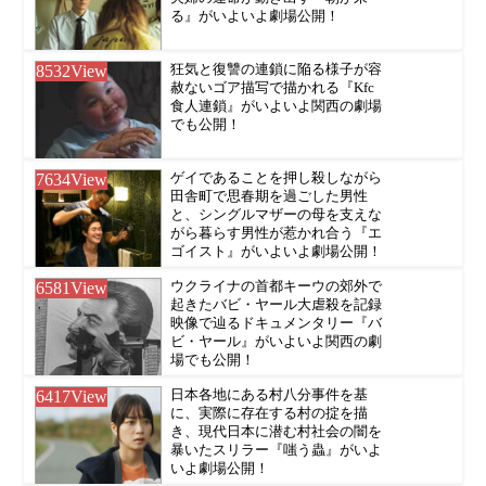
る』がいよいよ劇場公開！
8532
View
狂気と復讐の連鎖に陥る様子が容
赦ないゴア描写で描かれる『Kfc
食人連鎖』がいよいよ関西の劇場
でも公開！
7634
View
ゲイであることを押し殺しながら
田舎町で思春期を過ごした男性
と、シングルマザーの母を支えな
がら暮らす男性が惹かれ合う『エ
ゴイスト』がいよいよ劇場公開！
6581
View
ウクライナの首都キーウの郊外で
起きたバビ・ヤール大虐殺を記録
映像で辿るドキュメンタリー『バ
ビ・ヤール』がいよいよ関西の劇
場でも公開！
6417
View
日本各地にある村八分事件を基
に、実際に存在する村の掟を描
き、現代日本に潜む村社会の闇を
暴いたスリラー『嗤う蟲』がいよ
いよ劇場公開！