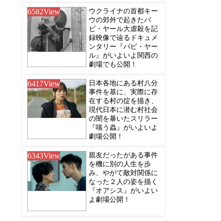
6582
View
ウクライナの首都キー
ウの郊外で起きたバ
ビ・ヤール大虐殺を記
録映像で辿るドキュメ
ンタリー『バビ・ヤー
ル』がいよいよ関西の
劇場でも公開！
6417
View
日本各地にある村八分
事件を基に、実際に存
在する村の掟を描き、
現代日本に潜む村社会
の闇を暴いたスリラー
『嗤う蟲』がいよいよ
劇場公開！
6343
View
親友だったがある事件
を機に別の人生を歩
み、やがて敵対関係に
なった２人の姿を描く
『オアシス』がいよい
よ劇場公開！