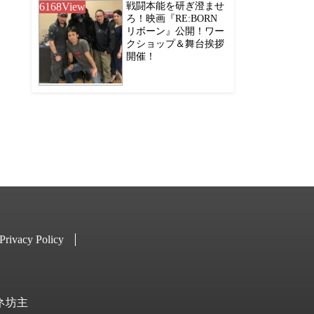
6168
View
戦闘本能を研ぎ澄ませ
ろ！映画『RE:BORN
リボーン』公開！ワー
クショップ＆舞台挨拶
開催！
Privacy Policy
キネ坊主