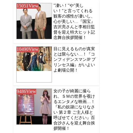
15051
View
”凄い！”や”美し
い！”と言ってくれる
観客の感性が凄いし、
心が美しい…『国宝』
吉沢亮さんと李相日監
督を迎え特大ヒット記
念舞台挨拶開催！
10490
View
目に見えるものが真実
とは限らない…！『コ
ンフィデンスマンJP プ
リンセス編』がいよい
よ劇場公開！
9486
View
女の子が綺麗に撮ら
れ、ＳＭの世界を覗け
るエンタメな映画…！
『私の奴隷になりなさ
い 第２章 ご主人様と
呼ばせてください』百
合沙さんを迎え舞台挨
拶開催！