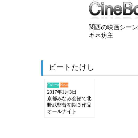
関西の映画シーン
キネ坊主
ビートたけし
News
Column
2017年1月3日
京都みなみ会館で北
野武監督初期３作品
オールナイト