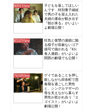
9091
View
子どもを返してほしい
んです…特別養子縁組
で男の子を迎え入れた
夫婦の運命が動き出す
『朝が来る』がいよい
よ劇場公開！
8532
View
狂気と復讐の連鎖に陥
る様子が容赦ないゴア
描写で描かれる『Kfc
食人連鎖』がいよいよ
関西の劇場でも公開！
7634
View
ゲイであることを押し
殺しながら田舎町で思
春期を過ごした男性
と、シングルマザーの
母を支えながら暮らす
男性が惹かれ合う『エ
ゴイスト』がいよいよ
劇場公開！