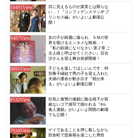
10491
View
目に見えるものが真実とは限らな
い…！『コンフィデンスマンJP プ
リンセス編』がいよいよ劇場公
開！
9487
View
女の子が綺麗に撮られ、ＳＭの世
界を覗けるエンタメな映画…！
『私の奴隷になりなさい 第２章 ご
主人様と呼ばせてください』百合
沙さんを迎え舞台挨拶開催！
9091
View
子どもを返してほしいんです…特
別養子縁組で男の子を迎え入れた
夫婦の運命が動き出す『朝が来
る』がいよいよ劇場公開！
8532
View
狂気と復讐の連鎖に陥る様子が容
赦ないゴア描写で描かれる『Kfc
食人連鎖』がいよいよ関西の劇場
でも公開！
7634
View
ゲイであることを押し殺しながら
田舎町で思春期を過ごした男性