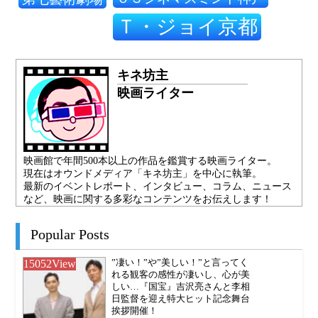
Ｔ・ジョイ京都
キネ坊主
映画ライター
映画館で年間500本以上の作品を鑑賞する映画ライター。
現在はオウンドメディア「キネ坊主」を中心に執筆。
最新のイベントレポート、インタビュー、コラム、ニュース
など、映画に関する多彩なコンテンツをお伝えします！
Popular Posts
15052
View
”凄い！”や”美しい！”と言ってく
れる観客の感性が凄いし、心が美
しい…『国宝』吉沢亮さんと李相
日監督を迎え特大ヒット記念舞台
挨拶開催！