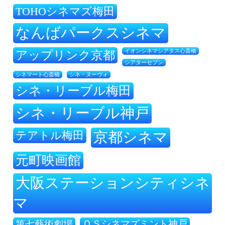
TOHOシネマズ梅田
なんばパークスシネマ
アップリンク京都
イオンシネマシアタス心斎橋
シアターセブン
シネ・ヌーヴォ
シネマート心斎橋
シネ・リーブル梅田
シネ・リーブル神戸
テアトル梅田
京都シネマ
元町映画館
大阪ステーションシティシネ
マ
ＯＳシネマズミント神戸
第七藝術劇場