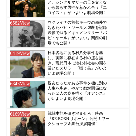
と、シングルマザーの母を支えな
がら暮らす男性が惹かれ合う『エ
ゴイスト』がいよいよ劇場公開！
6582
View
ウクライナの首都キーウの郊外で
起きたバビ・ヤール大虐殺を記録
映像で辿るドキュメンタリー『バ
ビ・ヤール』がいよいよ関西の劇
場でも公開！
6419
View
日本各地にある村八分事件を基
に、実際に存在する村の掟を描
き、現代日本に潜む村社会の闇を
暴いたスリラー『嗤う蟲』がいよ
いよ劇場公開！
6343
View
親友だったがある事件を機に別の
人生を歩み、やがて敵対関係にな
った２人の姿を描く『オアシス』
がいよいよ劇場公開！
6169
View
戦闘本能を研ぎ澄ませろ！映画
『RE:BORN リボーン』公開！ワー
クショップ＆舞台挨拶開催！