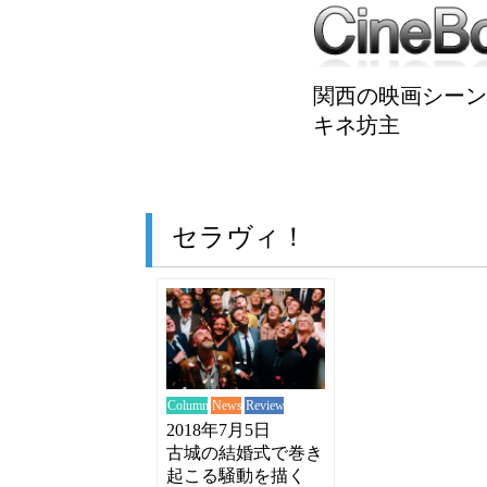
関西の映画シーン
キネ坊主
セラヴィ！
News
Review
Column
2018年7月5日
古城の結婚式で巻き
起こる騒動を描く