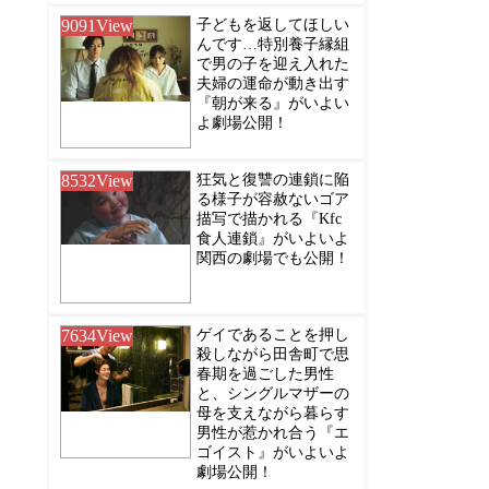
9091
View
子どもを返してほしい
んです…特別養子縁組
で男の子を迎え入れた
夫婦の運命が動き出す
『朝が来る』がいよい
よ劇場公開！
8532
View
狂気と復讐の連鎖に陥
る様子が容赦ないゴア
描写で描かれる『Kfc
食人連鎖』がいよいよ
関西の劇場でも公開！
7634
View
ゲイであることを押し
殺しながら田舎町で思
春期を過ごした男性
と、シングルマザーの
母を支えながら暮らす
男性が惹かれ合う『エ
ゴイスト』がいよいよ
劇場公開！