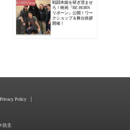
6169
View
戦闘本能を研ぎ澄ませ
ろ！映画『RE:BORN
リボーン』公開！ワー
クショップ＆舞台挨拶
開催！
Privacy Policy
キネ坊主