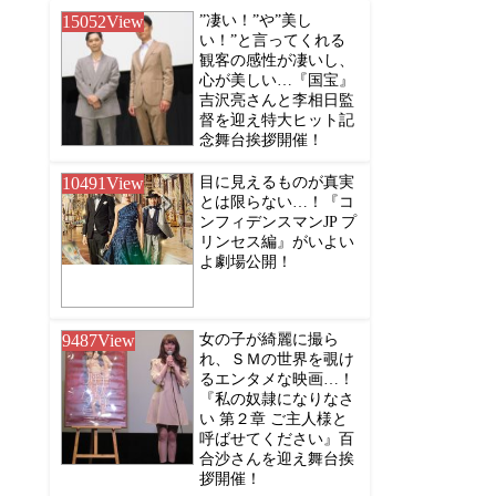
15052
View
”凄い！”や”美し
い！”と言ってくれる
観客の感性が凄いし、
心が美しい…『国宝』
吉沢亮さんと李相日監
督を迎え特大ヒット記
念舞台挨拶開催！
10491
View
目に見えるものが真実
とは限らない…！『コ
ンフィデンスマンJP プ
リンセス編』がいよい
よ劇場公開！
9487
View
女の子が綺麗に撮ら
れ、ＳＭの世界を覗け
るエンタメな映画…！
『私の奴隷になりなさ
い 第２章 ご主人様と
呼ばせてください』百
合沙さんを迎え舞台挨
拶開催！