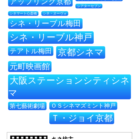
アップリンク京都
シアターセブン
シネ・ヌーヴォ
シネマート心斎橋
シネ・リーブル梅田
シネ・リーブル神戸
テアトル梅田
京都シネマ
元町映画館
大阪ステーションシティシネ
マ
ＯＳシネマズミント神戸
第七藝術劇場
Ｔ・ジョイ京都