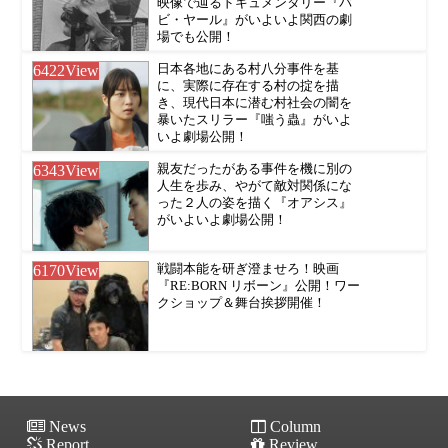
映像で辿るドキュメンタリー『バ
ビ・ヤール』がいよいよ関西の劇
場でも公開！
6422
View
日本各地にある村八分事件を基
に、実際に存在する村の掟を描
き、現代日本に潜む村社会の闇を
暴いたスリラー『嗤う蟲』がいよ
いよ劇場公開！
6343
View
親友だったがある事件を機に別の
人生を歩み、やがて敵対関係にな
った２人の姿を描く『オアシス』
がいよいよ劇場公開！
6170
View
戦闘本能を研ぎ澄ませろ！映画
『RE:BORN リボーン』公開！ワー
クショップ＆舞台挨拶開催！
News
Column
Report
Review