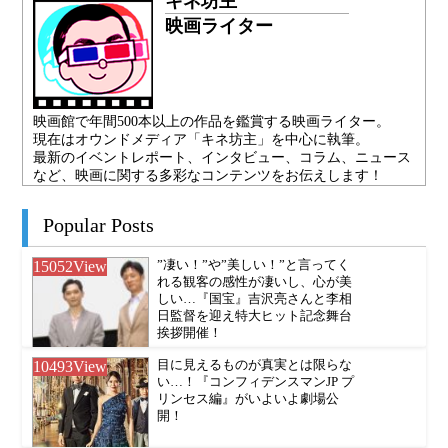
キネ坊主
映画ライター
映画館で年間500本以上の作品を鑑賞する映画ライター。
現在はオウンドメディア「キネ坊主」を中心に執筆。
最新のイベントレポート、インタビュー、コラム、ニュース
など、映画に関する多彩なコンテンツをお伝えします！
Popular Posts
15052
View
”凄い！”や”美しい！”と言ってく
れる観客の感性が凄いし、心が美
しい…『国宝』吉沢亮さんと李相
日監督を迎え特大ヒット記念舞台
挨拶開催！
10493
View
目に見えるものが真実とは限らな
い…！『コンフィデンスマンJP プ
リンセス編』がいよいよ劇場公
開！