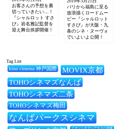
2019年3月21日
お客さんの予想を裏
パリから福島に至る
切っていきたい…！
放浪描くロードムー
『シャルロット すさ
ビー『シャルロット
び』岩名雅記監督を
すさび』が大阪・九
迎え舞台挨拶開催！
条のシネ・ヌーヴォ
でいよいよ公開！
Tag List
kino cinema 神戸国際
MOVIX京都
TOHOシネマズなんば
TOHOシネマズ二条
TOHOシネマズ梅田
なんばパークスシネマ
イオンシネマシアタス心斎橋