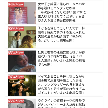
9493
View
女の子が綺麗に撮られ、ＳＭの世
界を覗けるエンタメな映画…！
『私の奴隷になりなさい 第２章 ご
主人様と呼ばせてください』百合
沙さんを迎え舞台挨拶開催！
9093
View
子どもを返してほしいんです…特
別養子縁組で男の子を迎え入れた
夫婦の運命が動き出す『朝が来
る』がいよいよ劇場公開！
8534
View
狂気と復讐の連鎖に陥る様子が容
赦ないゴア描写で描かれる『Kfc
食人連鎖』がいよいよ関西の劇場
でも公開！
7634
View
ゲイであることを押し殺しながら
田舎町で思春期を過ごした男性
と、シングルマザーの母を支えな
がら暮らす男性が惹かれ合う『エ
ゴイスト』がいよいよ劇場公開！
6582
View
ウクライナの首都キーウの郊外で
起きたバビ・ヤール大虐殺を記録