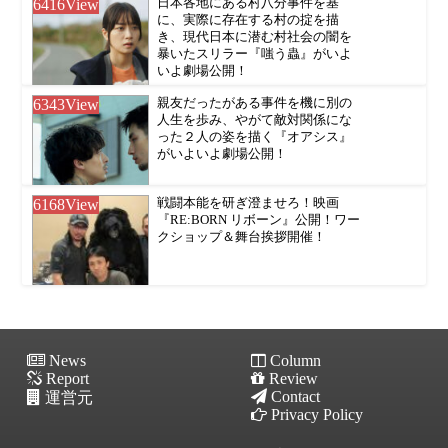
6416
View
日本各地にある村八分事件を基
に、実際に存在する村の掟を描
き、現代日本に潜む村社会の闇を
暴いたスリラー『嗤う蟲』がいよ
いよ劇場公開！
6343
View
親友だったがある事件を機に別の
人生を歩み、やがて敵対関係にな
った２人の姿を描く『オアシス』
がいよいよ劇場公開！
6168
View
戦闘本能を研ぎ澄ませろ！映画
『RE:BORN リボーン』公開！ワー
クショップ＆舞台挨拶開催！
News
Column
Report
Review
Contact
運営元
Privacy Policy