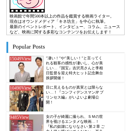
映画館で年間500本以上の作品を鑑賞する映画ライター。
現在はオウンドメディア「キネ坊主」を中心に執筆。
最新のイベントレポート、インタビュー、コラム、ニュース
など、映画に関する多彩なコンテンツをお伝えします！
Popular Posts
15049
View
”凄い！”や”美しい！”と言ってく
れる観客の感性が凄いし、心が美
しい…『国宝』吉沢亮さんと李相
日監督を迎え特大ヒット記念舞台
挨拶開催！
10490
View
目に見えるものが真実とは限らな
い…！『コンフィデンスマンJP プ
リンセス編』がいよいよ劇場公
開！
9485
View
女の子が綺麗に撮られ、ＳＭの世
界を覗けるエンタメな映画…！
『私の奴隷になりなさい 第２章 ご