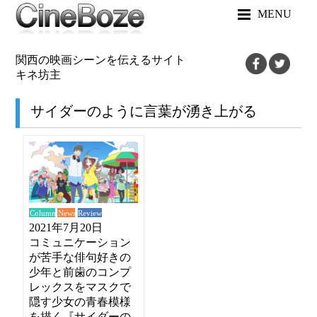
MENU
関西の映画シーンを伝えるサイト
キネ坊主
サイダーのように言葉が湧き上がる
News
Review
Column
2021年7月20日
コミュニケーション
が苦手な俳句好きの
少年と前歯のコンプ
レックスをマスクで
隠す少女の青春模様
を描く『サイダーの