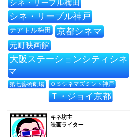
シネ・リーブル梅田
シネ・リーブル神戸
テアトル梅田
京都シネマ
元町映画館
大阪ステーションシティシネ
マ
ＯＳシネマズミント神戸
第七藝術劇場
Ｔ・ジョイ京都
キネ坊主
映画ライター