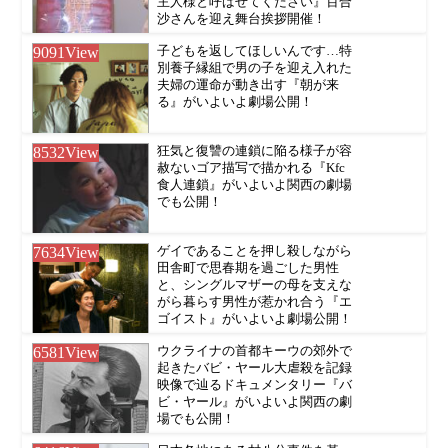
主人様と呼ばせてください』百合
沙さんを迎え舞台挨拶開催！
9091
View
子どもを返してほしいんです…特
別養子縁組で男の子を迎え入れた
夫婦の運命が動き出す『朝が来
る』がいよいよ劇場公開！
8532
View
狂気と復讐の連鎖に陥る様子が容
赦ないゴア描写で描かれる『Kfc
食人連鎖』がいよいよ関西の劇場
でも公開！
7634
View
ゲイであることを押し殺しながら
田舎町で思春期を過ごした男性
と、シングルマザーの母を支えな
がら暮らす男性が惹かれ合う『エ
ゴイスト』がいよいよ劇場公開！
6581
View
ウクライナの首都キーウの郊外で
起きたバビ・ヤール大虐殺を記録
映像で辿るドキュメンタリー『バ
ビ・ヤール』がいよいよ関西の劇
場でも公開！