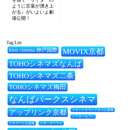
ように言葉が湧き上
がる』がいよいよ劇
場公開！
Tag List
kino cinema 神戸国際
MOVIX京都
TOHOシネマズなんば
TOHOシネマズ二条
TOHOシネマズ梅田
なんばパークスシネマ
アップリンク京都
イオンシネマシアタス心斎橋
シアターセブン
シネ・ヌーヴォ
シネマート心斎橋