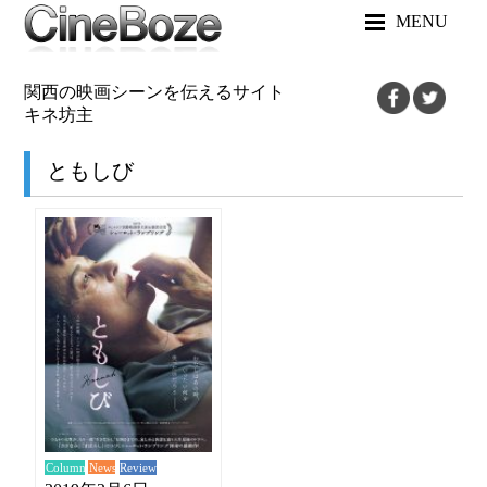
MENU
関西の映画シーンを伝えるサイト
キネ坊主
ともしび
News
Review
Column