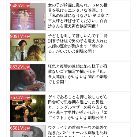
9485
View
女の子が綺麗に撮られ、ＳＭの世
界を覗けるエンタメな映画…！
『私の奴隷になりなさい 第２章 ご
主人様と呼ばせてください』百合
沙さんを迎え舞台挨拶開催！
9091
View
子どもを返してほしいんです…特
別養子縁組で男の子を迎え入れた
夫婦の運命が動き出す『朝が来
る』がいよいよ劇場公開！
8532
View
狂気と復讐の連鎖に陥る様子が容
赦ないゴア描写で描かれる『Kfc
食人連鎖』がいよいよ関西の劇場
でも公開！
7634
View
ゲイであることを押し殺しながら
田舎町で思春期を過ごした男性
と、シングルマザーの母を支えな
がら暮らす男性が惹かれ合う『エ
ゴイスト』がいよいよ劇場公開！
6581
View
ウクライナの首都キーウの郊外で
起きたバビ・ヤール大虐殺を記録