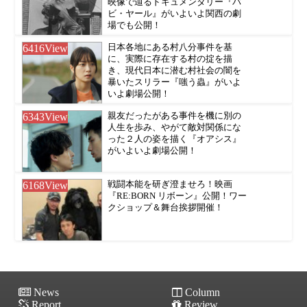
映像で辿るドキュメンタリー『バ
ビ・ヤール』がいよいよ関西の劇
場でも公開！
6416
View
日本各地にある村八分事件を基
に、実際に存在する村の掟を描
き、現代日本に潜む村社会の闇を
暴いたスリラー『嗤う蟲』がいよ
いよ劇場公開！
6343
View
親友だったがある事件を機に別の
人生を歩み、やがて敵対関係にな
った２人の姿を描く『オアシス』
がいよいよ劇場公開！
6168
View
戦闘本能を研ぎ澄ませろ！映画
『RE:BORN リボーン』公開！ワー
クショップ＆舞台挨拶開催！
News
Column
Report
Review