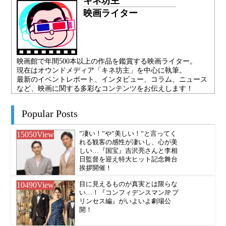
キネ坊主
映画ライター
映画館で年間500本以上の作品を鑑賞する映画ライター。
現在はオウンドメディア「キネ坊主」を中心に執筆。
最新のイベントレポート、インタビュー、コラム、ニュース
など、映画に関する多彩なコンテンツをお伝えします！
Popular Posts
15050
View
”凄い！”や”美しい！”と言ってく
れる観客の感性が凄いし、心が美
しい…『国宝』吉沢亮さんと李相
日監督を迎え特大ヒット記念舞台
挨拶開催！
10490
View
目に見えるものが真実とは限らな
い…！『コンフィデンスマンJP プ
リンセス編』がいよいよ劇場公
開！