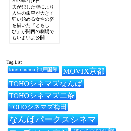
2019年2月6日
夫が犯した罪により
人生の歯車が大きく
狂い始める女性の姿
を描いた『ともし
び』が関西の劇場で
もいよいよ公開！
Tag List
kino cinema 神戸国際
MOVIX京都
TOHOシネマズなんば
TOHOシネマズ二条
TOHOシネマズ梅田
なんばパークスシネマ
イオンシネマシアタス心斎橋