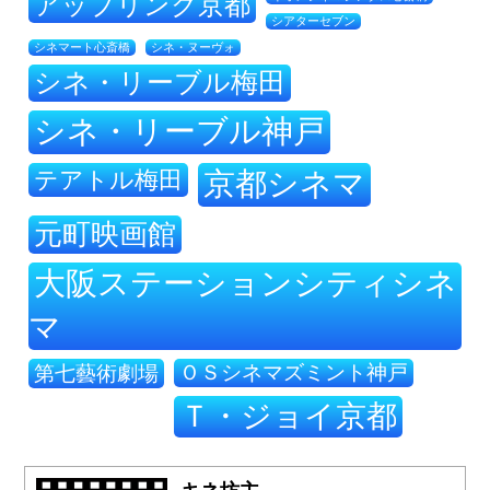
アップリンク京都
シアターセブン
シネ・ヌーヴォ
シネマート心斎橋
シネ・リーブル梅田
シネ・リーブル神戸
テアトル梅田
京都シネマ
元町映画館
大阪ステーションシティシネ
マ
ＯＳシネマズミント神戸
第七藝術劇場
Ｔ・ジョイ京都