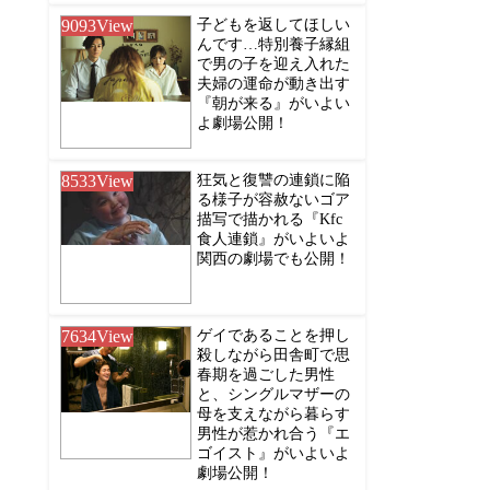
9093
View
子どもを返してほしい
んです…特別養子縁組
で男の子を迎え入れた
夫婦の運命が動き出す
『朝が来る』がいよい
よ劇場公開！
8533
View
狂気と復讐の連鎖に陥
る様子が容赦ないゴア
描写で描かれる『Kfc
食人連鎖』がいよいよ
関西の劇場でも公開！
7634
View
ゲイであることを押し
殺しながら田舎町で思
春期を過ごした男性
と、シングルマザーの
母を支えながら暮らす
男性が惹かれ合う『エ
ゴイスト』がいよいよ
劇場公開！