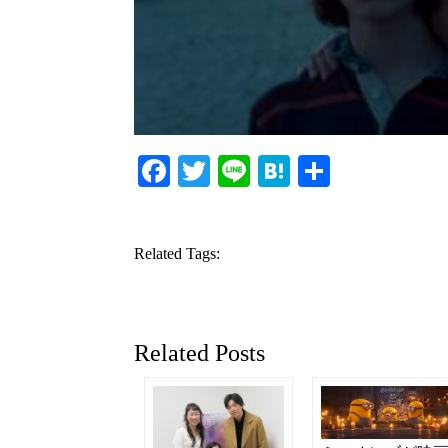
Facebook
Twitter
Line
Hatena
共
有
Related Tags:
Related Posts