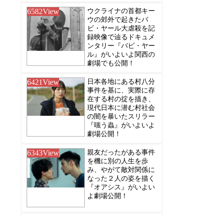
6582
View
ウクライナの首都キー
ウの郊外で起きたバ
ビ・ヤール大虐殺を記
録映像で辿るドキュメ
ンタリー『バビ・ヤー
ル』がいよいよ関西の
劇場でも公開！
6421
View
日本各地にある村八分
事件を基に、実際に存
在する村の掟を描き、
現代日本に潜む村社会
の闇を暴いたスリラー
『嗤う蟲』がいよいよ
劇場公開！
6343
View
親友だったがある事件
を機に別の人生を歩
み、やがて敵対関係に
なった２人の姿を描く
『オアシス』がいよい
よ劇場公開！