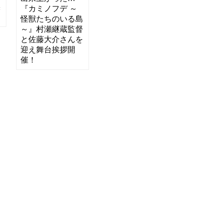
挨
『カミノフデ ～
怪獣たちのいる島
～』村瀬継蔵監督
と佐藤大介さんを
迎え舞台挨拶開
催！