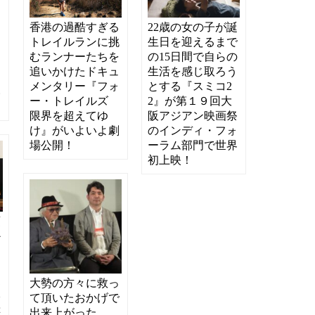
画
香港の過酷すぎる
22歳の女の子が誕
ま
トレイルランに挑
生日を迎えるまで
ま
むランナーたちを
の15日間で自らの
ミ
追いかけたドキュ
生活を感じ取ろう
ス
メンタリー『フォ
とする『スミコ2
い
ー・トレイルズ
2』が第１９回大
限界を超えてゆ
阪アジアン映画祭
け』がいよいよ劇
のインディ・フォ
場公開！
ーラム部門で世界
初上映！
頂
か
た
ん
樋
大勢の方々に救っ
本
て頂いたおかげで
幸
出来上がった…