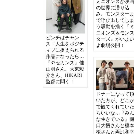
ミニオンズが映
の世界に潜り込
み、モンスター
で呼び出してし
う騒動を描く『
ニオンズ＆モン
ピンチはチャン
ターズ』がいよ
ス！人生をポジテ
よ劇場公開！
ィブに捉えられる
作品になったら…
『37セカンズ』佳
山明さん、大東駿
介さん、HIKARI
監督に聞く！
ドナーになって
いた方が、どこ
で観てくれてい
らいいな…『み
な生きている』
口大悟さんと榎
桜さんと両沢和