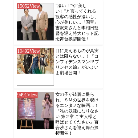
15052
View
”凄い！”や”美し
い！”と言ってくれる
観客の感性が凄いし、
心が美しい…『国宝』
吉沢亮さんと李相日監
督を迎え特大ヒット記
念舞台挨拶開催！
10492
View
目に見えるものが真実
とは限らない…！『コ
ンフィデンスマンJP プ
リンセス編』がいよい
よ劇場公開！
9491
View
女の子が綺麗に撮ら
れ、ＳＭの世界を覗け
るエンタメな映画…！
『私の奴隷になりなさ
い 第２章 ご主人様と
呼ばせてください』百
合沙さんを迎え舞台挨
拶開催！