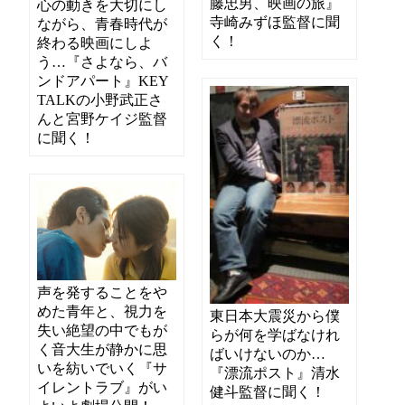
藤忠男、映画の旅』
心の動きを大切にし
寺崎みずほ監督に聞
ながら、青春時代が
く！
終わる映画にしよ
う…『さよなら、バ
ンドアパート』KEY
TALKの小野武正さ
んと宮野ケイジ監督
に聞く！
声を発することをや
めた青年と、視力を
東日本大震災から僕
失い絶望の中でもが
らが何を学ばなけれ
く音大生が静かに思
ばいけないのか…
いを紡いでいく『サ
『漂流ポスト』清水
イレントラブ』がい
健斗監督に聞く！