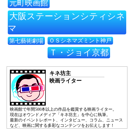
元町映画館
大阪ステーションシティシネ
マ
ＯＳシネマズミント神戸
第七藝術劇場
Ｔ・ジョイ京都
キネ坊主
映画ライター
映画館で年間500本以上の作品を鑑賞する映画ライター。
現在はオウンドメディア「キネ坊主」を中心に執筆。
最新のイベントレポート、インタビュー、コラム、ニュース
など、映画に関する多彩なコンテンツをお伝えします！