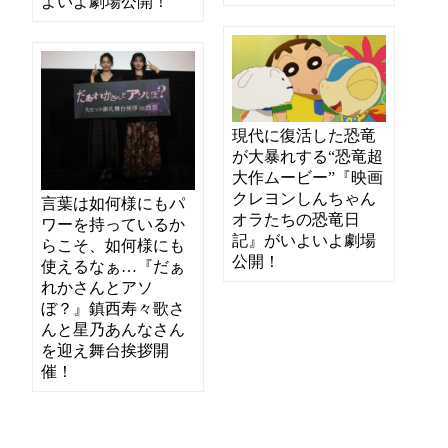
よいよ劇場公開！
現代に復活した恐竜
が大暴れする“恐竜超
大作ムービー”『映画
クレヨンしんちゃん
言葉は如何様にもパ
オラたちの恐竜日
ワーを持っているか
記』がいよいよ劇場
らこそ、如何様にも
公開！
使えるなぁ…『だぁ
れかさんとアソ
ぼ？』鎮西寿々歌さ
んと星乃あんなさん
を迎え舞台挨拶開
催！