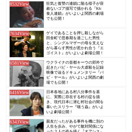
8532
View
狂気と復讐の連鎖に陥る様子が容
赦ないゴア描写で描かれる『Kfc
食人連鎖』がいよいよ関西の劇場
でも公開！
7634
View
ゲイであることを押し殺しながら
田舎町で思春期を過ごした男性
と、シングルマザーの母を支えな
がら暮らす男性が惹かれ合う『エ
ゴイスト』がいよいよ劇場公開！
6581
View
ウクライナの首都キーウの郊外で
起きたバビ・ヤール大虐殺を記録
映像で辿るドキュメンタリー『バ
ビ・ヤール』がいよいよ関西の劇
場でも公開！
6416
View
日本各地にある村八分事件を基
に、実際に存在する村の掟を描
き、現代日本に潜む村社会の闇を
暴いたスリラー『嗤う蟲』がいよ
いよ劇場公開！
6343
View
親友だったがある事件を機に別の
人生を歩み、やがて敵対関係にな
った２人の姿を描く『オアシス』