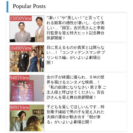
Popular Posts
15050
View
”凄い！”や”美しい！”と言ってく
れる観客の感性が凄いし、心が美
しい…『国宝』吉沢亮さんと李相
日監督を迎え特大ヒット記念舞台
挨拶開催！
10490
View
目に見えるものが真実とは限らな
い…！『コンフィデンスマンJP プ
リンセス編』がいよいよ劇場公
開！
9485
View
女の子が綺麗に撮られ、ＳＭの世
界を覗けるエンタメな映画…！
『私の奴隷になりなさい 第２章 ご
主人様と呼ばせてください』百合
沙さんを迎え舞台挨拶開催！
9091
View
子どもを返してほしいんです…特
別養子縁組で男の子を迎え入れた
夫婦の運命が動き出す『朝が来
る』がいよいよ劇場公開！