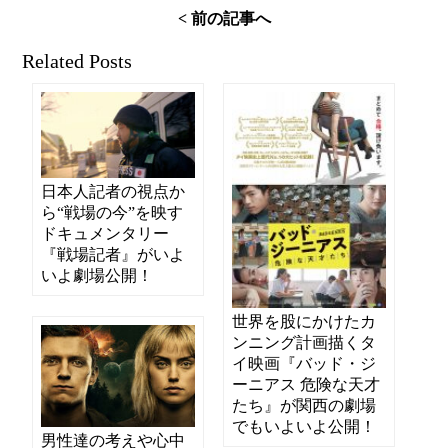
< 前の記事へ
Related Posts
日本人記者の視点か
ら“戦場の今”を映す
ドキュメンタリー
『戦場記者』がいよ
いよ劇場公開！
世界を股にかけたカ
ンニング計画描くタ
イ映画『バッド・ジ
ーニアス 危険な天才
たち』が関西の劇場
でもいよいよ公開！
男性達の考えや心中