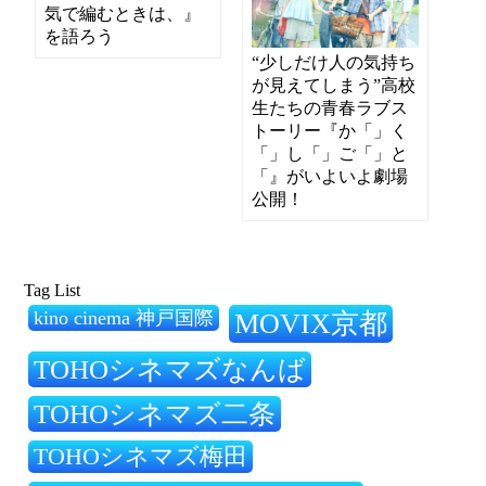
気で編むときは、』
を語ろう
“少しだけ人の気持ち
が見えてしまう”高校
生たちの青春ラブス
トーリー『か「」く
「」し「」ご「」と
「』がいよいよ劇場
公開！
Tag List
kino cinema 神戸国際
MOVIX京都
TOHOシネマズなんば
TOHOシネマズ二条
TOHOシネマズ梅田