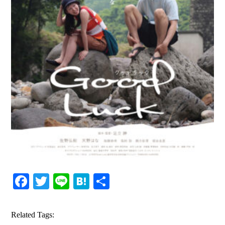
Facebook
Twitter
Line
Hatena
共
有
Related Tags: