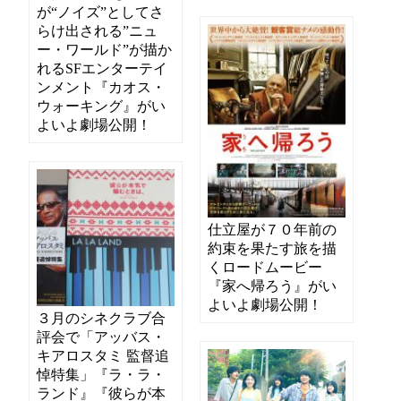
が“ノイズ”としてさ
らけ出される”ニュ
ー・ワールド”が描か
れるSFエンターテイ
ンメント『カオス・
ウォーキング』がい
よいよ劇場公開！
仕立屋が７０年前の
約束を果たす旅を描
くロードムービー
『家へ帰ろう』がい
よいよ劇場公開！
３月のシネクラブ合
評会で「アッバス・
キアロスタミ 監督追
悼特集」『ラ・ラ・
ランド』『彼らが本