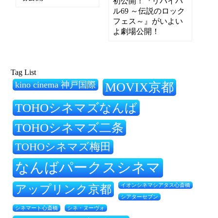
初公開！『リバイバ
ル69 ～伝説のロック
フェス～』がいよい
よ劇場公開！
Tag List
kino cinema 神戸国際
MOVIX京都
TOHOシネマズなんば
TOHOシネマズ二条
TOHOシネマズ梅田
なんばパークスシネマ
アップリンク京都
イオンシネマシアタス心斎橋
シアターセブン
シネ・ヌーヴォ
シネマート心斎橋