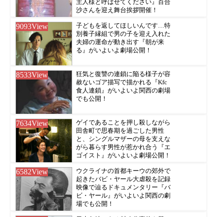
主人様と呼ばせてください』百合
沙さんを迎え舞台挨拶開催！
9093
View
子どもを返してほしいんです…特
別養子縁組で男の子を迎え入れた
夫婦の運命が動き出す『朝が来
る』がいよいよ劇場公開！
8533
View
狂気と復讐の連鎖に陥る様子が容
赦ないゴア描写で描かれる『Kfc
食人連鎖』がいよいよ関西の劇場
でも公開！
7634
View
ゲイであることを押し殺しながら
田舎町で思春期を過ごした男性
と、シングルマザーの母を支えな
がら暮らす男性が惹かれ合う『エ
ゴイスト』がいよいよ劇場公開！
6582
View
ウクライナの首都キーウの郊外で
起きたバビ・ヤール大虐殺を記録
映像で辿るドキュメンタリー『バ
ビ・ヤール』がいよいよ関西の劇
場でも公開！