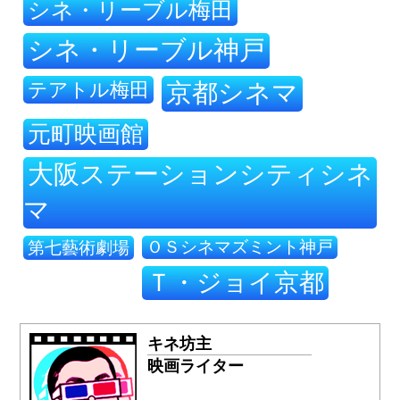
シネ・リーブル梅田
シネ・リーブル神戸
テアトル梅田
京都シネマ
元町映画館
大阪ステーションシティシネ
マ
ＯＳシネマズミント神戸
第七藝術劇場
Ｔ・ジョイ京都
キネ坊主
映画ライター