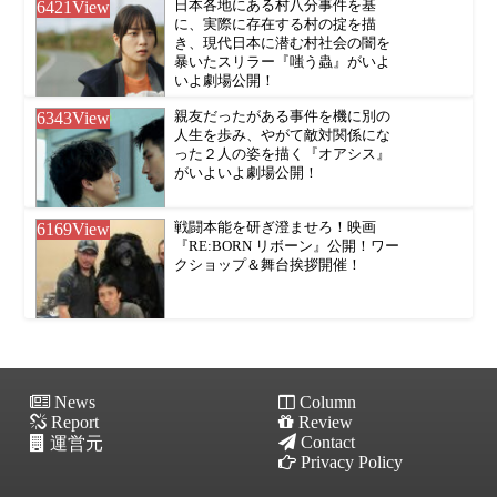
6421
View
日本各地にある村八分事件を基
に、実際に存在する村の掟を描
き、現代日本に潜む村社会の闇を
暴いたスリラー『嗤う蟲』がいよ
いよ劇場公開！
6343
View
親友だったがある事件を機に別の
人生を歩み、やがて敵対関係にな
った２人の姿を描く『オアシス』
がいよいよ劇場公開！
6169
View
戦闘本能を研ぎ澄ませろ！映画
『RE:BORN リボーン』公開！ワー
クショップ＆舞台挨拶開催！
News
Column
Report
Review
Contact
運営元
Privacy Policy