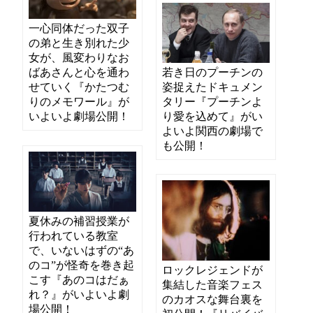
一心同体だった双子
の弟と生き別れた少
女が、風変わりなお
若き日のプーチンの
ばあさんと心を通わ
姿捉えたドキュメン
せていく『かたつむ
タリー『プーチンよ
りのメモワール』が
り愛を込めて』がい
いよいよ劇場公開！
よいよ関西の劇場で
も公開！
夏休みの補習授業が
行われている教室
で、いないはずの“あ
のコ”が怪奇を巻き起
ロックレジェンドが
こす『あのコはだぁ
集結した音楽フェス
れ？』がいよいよ劇
のカオスな舞台裏を
場公開！