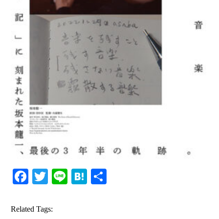
Facebook
Twitter
Line
Hatena
共
有
Related Tags: