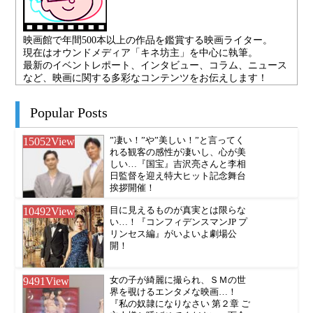
映画館で年間500本以上の作品を鑑賞する映画ライター。
現在はオウンドメディア「キネ坊主」を中心に執筆。
最新のイベントレポート、インタビュー、コラム、ニュース
など、映画に関する多彩なコンテンツをお伝えします！
Popular Posts
15052
View
”凄い！”や”美しい！”と言ってく
れる観客の感性が凄いし、心が美
しい…『国宝』吉沢亮さんと李相
日監督を迎え特大ヒット記念舞台
挨拶開催！
10492
View
目に見えるものが真実とは限らな
い…！『コンフィデンスマンJP プ
リンセス編』がいよいよ劇場公
開！
9491
View
女の子が綺麗に撮られ、ＳＭの世
界を覗けるエンタメな映画…！
『私の奴隷になりなさい 第２章 ご