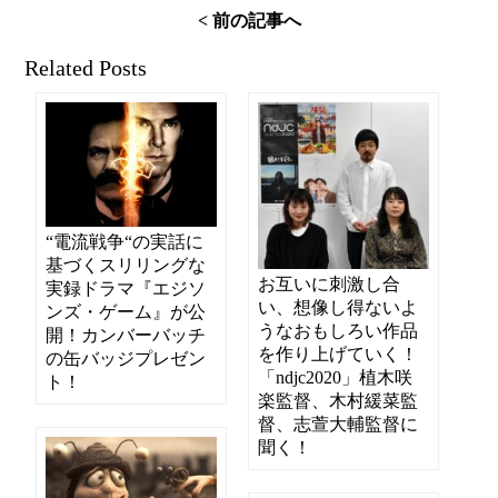
< 前の記事へ
Related Posts
“電流戦争“の実話に
基づくスリリングな
お互いに刺激し合
実録ドラマ『エジソ
い、想像し得ないよ
ンズ・ゲーム』が公
うなおもしろい作品
開！カンバーバッチ
を作り上げていく！
の缶バッジプレゼン
「ndjc2020」植木咲
ト！
楽監督、木村緩菜監
督、志萱大輔監督に
聞く！