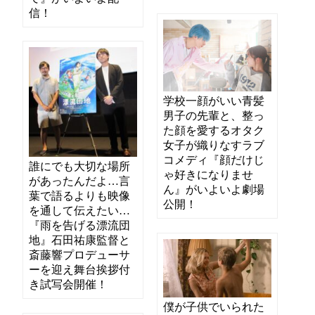
信！
学校一顔がいい青髪
男子の先輩と、整っ
た顔を愛するオタク
女子が織りなすラブ
コメディ『顔だけじ
誰にでも大切な場所
ゃ好きになりませ
があったんだよ…言
ん』がいよいよ劇場
葉で語るよりも映像
公開！
を通して伝えたい…
『雨を告げる漂流団
地』石田祐康監督と
斎藤響プロデューサ
ーを迎え舞台挨拶付
き試写会開催！
僕が子供でいられた