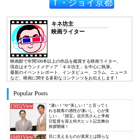
Ｔ・ジョイ京都
キネ坊主
映画ライター
映画館で年間500本以上の作品を鑑賞する映画ライター。
現在はオウンドメディア「キネ坊主」を中心に執筆。
最新のイベントレポート、インタビュー、コラム、ニュース
など、映画に関する多彩なコンテンツをお伝えします！
Popular Posts
15052
View
”凄い！”や”美しい！”と言ってく
れる観客の感性が凄いし、心が美
しい…『国宝』吉沢亮さんと李相
日監督を迎え特大ヒット記念舞台
挨拶開催！
10491
View
目に見えるものが真実とは限らな