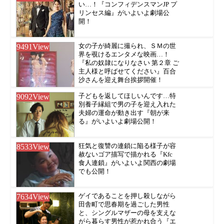
い…！『コンフィデンスマンJP プ
リンセス編』がいよいよ劇場公
開！
9491
View
女の子が綺麗に撮られ、ＳＭの世
界を覗けるエンタメな映画…！
『私の奴隷になりなさい 第２章 ご
主人様と呼ばせてください』百合
沙さんを迎え舞台挨拶開催！
9092
View
子どもを返してほしいんです…特
別養子縁組で男の子を迎え入れた
夫婦の運命が動き出す『朝が来
る』がいよいよ劇場公開！
8533
View
狂気と復讐の連鎖に陥る様子が容
赦ないゴア描写で描かれる『Kfc
食人連鎖』がいよいよ関西の劇場
でも公開！
7634
View
ゲイであることを押し殺しながら
田舎町で思春期を過ごした男性
と、シングルマザーの母を支えな
がら暮らす男性が惹かれ合う『エ