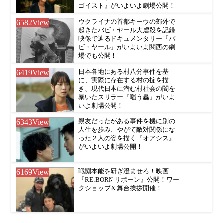
ゴイスト』がいよいよ劇場公開！
6582
View
ウクライナの首都キーウの郊外で
起きたバビ・ヤール大虐殺を記録
映像で辿るドキュメンタリー『バ
ビ・ヤール』がいよいよ関西の劇
場でも公開！
6419
View
日本各地にある村八分事件を基
に、実際に存在する村の掟を描
き、現代日本に潜む村社会の闇を
暴いたスリラー『嗤う蟲』がいよ
いよ劇場公開！
6343
View
親友だったがある事件を機に別の
人生を歩み、やがて敵対関係にな
った２人の姿を描く『オアシス』
がいよいよ劇場公開！
6169
View
戦闘本能を研ぎ澄ませろ！映画
『RE:BORN リボーン』公開！ワー
クショップ＆舞台挨拶開催！