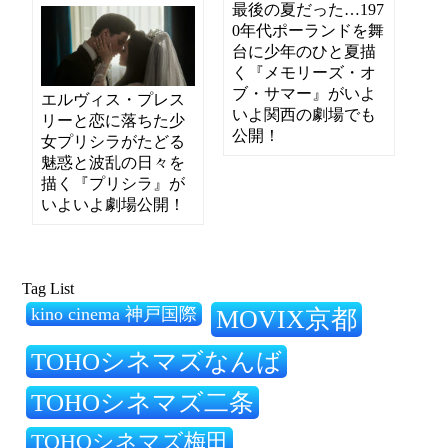
最後の夏だった…197
0年代ポーランドを舞
台に少年のひと夏描
く『メモリーズ・オ
ブ・サマー』がいよ
エルヴィス・プレス
いよ関西の劇場でも
リーと恋に落ちた少
公開！
女プリシラがたどる
魅惑と波乱の日々を
描く『プリシラ』が
いよいよ劇場公開！
Tag List
kino cinema 神戸国際
MOVIX京都
TOHOシネマズなんば
TOHOシネマズ二条
TOHOシネマズ梅田