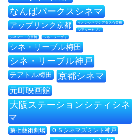
なんばパークスシネマ
アップリンク京都
イオンシネマシアタス心斎橋
シアターセブン
シネ・ヌーヴォ
シネマート心斎橋
シネ・リーブル梅田
シネ・リーブル神戸
テアトル梅田
京都シネマ
元町映画館
大阪ステーションシティシネ
マ
ＯＳシネマズミント神戸
第七藝術劇場