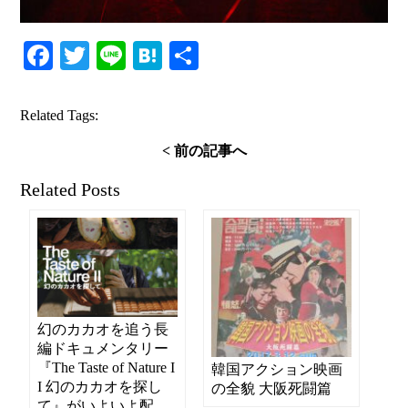
Facebook
Twitter
Line
Hatena
共
有
Related Tags:
< 前の記事へ
Related Posts
幻のカカオを追う長
編ドキュメンタリー
『The Taste of Nature I
韓国アクション映画
I 幻のカカオを探し
の全貌 大阪死闘篇
て』がいよいよ配