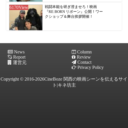
6170
View
戦闘本能を研ぎ澄ませろ！映画
『RE:BORN リボーン』公開！ワー
クショップ＆舞台挨拶開催！
News
Column
Report
Review
Contact
運営元
Privacy Policy
Copyright © 2016-2026CineBoze 関西の映画シーンを伝えるサイ
ト|キネ坊主