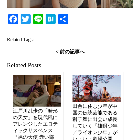
Facebook
Twitter
Line
Hatena
共
有
Related Tags:
< 前の記事へ
Related Posts
田舎に住む少年が中
江戸川乱歩の「畸形
国の伝統芸能である
の天女」を現代風に
獅子舞に出会い成長
アレンジしたエロテ
していく『雄獅少年
ィックサスペンス
／ライオン少年』が
『裸の天使 赤い部
いよいよ劇場公開！