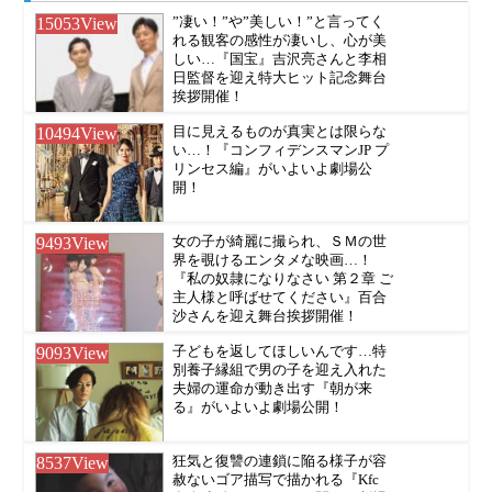
15053
View
”凄い！”や”美しい！”と言ってく
れる観客の感性が凄いし、心が美
しい…『国宝』吉沢亮さんと李相
日監督を迎え特大ヒット記念舞台
挨拶開催！
10494
View
目に見えるものが真実とは限らな
い…！『コンフィデンスマンJP プ
リンセス編』がいよいよ劇場公
開！
9493
View
女の子が綺麗に撮られ、ＳＭの世
界を覗けるエンタメな映画…！
『私の奴隷になりなさい 第２章 ご
主人様と呼ばせてください』百合
沙さんを迎え舞台挨拶開催！
9093
View
子どもを返してほしいんです…特
別養子縁組で男の子を迎え入れた
夫婦の運命が動き出す『朝が来
る』がいよいよ劇場公開！
8537
View
狂気と復讐の連鎖に陥る様子が容
赦ないゴア描写で描かれる『Kfc