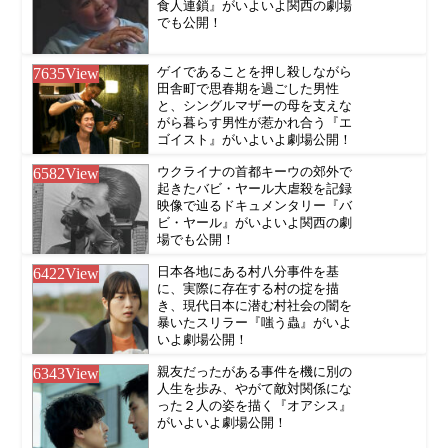
食人連鎖』がいよいよ関西の劇場
でも公開！
7635
View
ゲイであることを押し殺しながら
田舎町で思春期を過ごした男性
と、シングルマザーの母を支えな
がら暮らす男性が惹かれ合う『エ
ゴイスト』がいよいよ劇場公開！
6582
View
ウクライナの首都キーウの郊外で
起きたバビ・ヤール大虐殺を記録
映像で辿るドキュメンタリー『バ
ビ・ヤール』がいよいよ関西の劇
場でも公開！
6422
View
日本各地にある村八分事件を基
に、実際に存在する村の掟を描
き、現代日本に潜む村社会の闇を
暴いたスリラー『嗤う蟲』がいよ
いよ劇場公開！
6343
View
親友だったがある事件を機に別の
人生を歩み、やがて敵対関係にな
った２人の姿を描く『オアシス』
がいよいよ劇場公開！