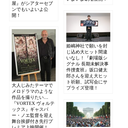
屋』がシアターセブ
ンでもいよいよ公
開！
姫嶋神社で願いを封
じ込め大ヒット間違
いなし！『劇場版シ
グナル 長期未解決事
件捜査班』坂口健太
郎さんを迎え大ヒッ
ト祈願、試写会にサ
大人じみたテーマで
プライズ登壇！
メロドラマのような
作品を撮りたい…
『VORTEX ヴォルテ
ックス』ギャスパ
ー・ノエ監督を迎え
舞台挨拶付き先行プ
レミア上映開催！