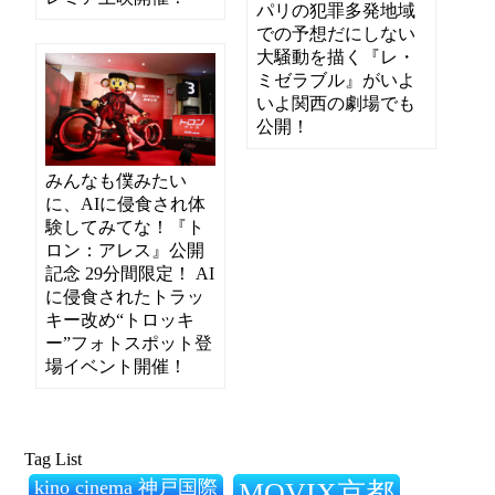
パリの犯罪多発地域
での予想だにしない
大騒動を描く『レ・
ミゼラブル』がいよ
いよ関西の劇場でも
公開！
みんなも僕みたい
に、AIに侵食され体
験してみてな！『ト
ロン：アレス』公開
記念 29分間限定！ AI
に侵食されたトラッ
キー改め“トロッキ
ー”フォトスポット登
場イベント開催！
Tag List
kino cinema 神戸国際
MOVIX京都