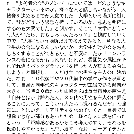
た。”よそ者の会”のメンバーについては「どのようなキ
ャラクターがいるのか。様々な人と話し合いながら、人
物像を決めるまでが大変でした。大学という場所に対し
て、皆がどういう思想を持っているのか。意思を明確に
するのも大変でした」と明かす。そこで「大学にどうい
う人がいたら、おもしろいんだろう？」と検討していく
中で「”大学”という場所だけで考えてみると、単なる大
学生の会合になるんじゃないか。大学生だけの会をおも
しろくすることができるか」と不安に。だが「アンバラ
ンスな会になるかもしれないけれど、雰囲気や属性がそ
れぞれ違うバックグラウンドを持った人が集まる会合に
しよう」と構想し、１人だけ年上の男性を主人公に決め
た。なお、１０代後半や２０代前半の学生が作る映画と
して、自身と同年代のキャラクターが主役である傾向が
大きく、当時２０歳だった西崎さんは反骨精神が芽生え
「自分とはかけ離れた人。３０代の男性を主人公に据え
ることによって、こういう人たちも撮れるんだぞ」と強
気に。とはいえ、リアリティを求めていくと、自身では
想像できない部分もあったため、様々な人に話を伺った
という。「距離感があるからこそ考えやすく、それらを
投影しやすかった」と思い返す。なお、キーアイテムと