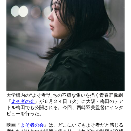
大学構内の“よそ者”たちの不穏な集いを描く青春群像劇
『
よそ者の会
』が６月２４日（火）に大阪・梅田のテア
トル梅田でも公開される。今回、西崎羽美監督にインタ
ビューを行った。
映画『
よそ者の会
』は、どこにいてもよそ者だと感じる