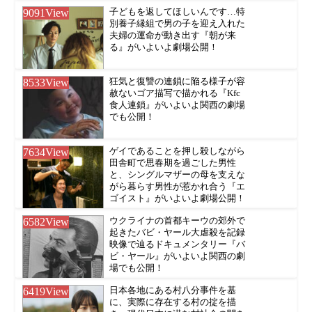
9091
View
子どもを返してほしいんです…特
別養子縁組で男の子を迎え入れた
夫婦の運命が動き出す『朝が来
る』がいよいよ劇場公開！
8533
View
狂気と復讐の連鎖に陥る様子が容
赦ないゴア描写で描かれる『Kfc
食人連鎖』がいよいよ関西の劇場
でも公開！
7634
View
ゲイであることを押し殺しながら
田舎町で思春期を過ごした男性
と、シングルマザーの母を支えな
がら暮らす男性が惹かれ合う『エ
ゴイスト』がいよいよ劇場公開！
6582
View
ウクライナの首都キーウの郊外で
起きたバビ・ヤール大虐殺を記録
映像で辿るドキュメンタリー『バ
ビ・ヤール』がいよいよ関西の劇
場でも公開！
6419
View
日本各地にある村八分事件を基
に、実際に存在する村の掟を描