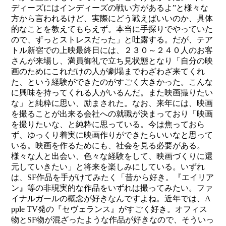
ディーズにはインディーズの戦い方があるよ”と様々な
方から言われるけど、実際にどう戦えばいいのか、具体
的なことを教えてもらえず。本当に手探りでやっていた
ので、ずっとストレスだった」と吐露する。だが、テア
トル新宿での上映最終日には、２３０～２４０人のお客
さんが来場し、満員御礼で立ち見状態となり「自分の映
画のためにこれだけの人が劇場までわざわざ来てくれ
た、という経験ができたのがすごく大きかった。こんな
に興味を持ってくれる人がいるんだ。また映画撮りたい
な」と純粋に思い、励まされた。なお、来年には、映画
を撮ることが出来る会社への就職が決まっており「映画
を撮りたいな、と純粋に思っている。今は焦っておら
ず、ゆっくり着実に映画作りができたらいいなと思って
いる。映画を作るためにも、社会を見る必要がある。
様々な人と出会い、色々な経験をして、映画づくりに還
元していきたい」と将来を楽しみにしている。いずれ
は、SF作品を手がけてみたく「昔から好き。『エイリア
ン』等の非現実的な作品をいずれは撮ってみたい。ファ
イナルガールの概念が好きなんですよね。近年では、A
pple TV発の『セヴェランス』がすごく好き。オフィス
物とSF物が混ざったような作品が好きなので、そういっ