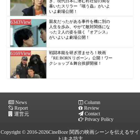
き、現代日本に潜む村社会の闇を
暴いたスリラー『嗤う蟲』がいよ
いよ劇場公開！
6343
View
親友だったがある事件を機に別の
人生を歩み、やがて敵対関係にな
った２人の姿を描く『オアシス』
がいよいよ劇場公開！
6169
View
戦闘本能を研ぎ澄ませろ！映画
『RE:BORN リボーン』公開！ワー
クショップ＆舞台挨拶開催！
News
Column
Report
Review
Contact
運営元
Privacy Policy
Copyright © 2016-2026CineBoze 関西の映画シーンを伝えるサイ
ト|キネ坊主