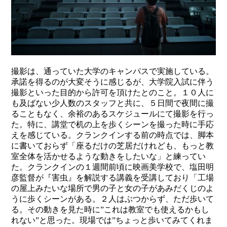
撮影は、通っていた大学のキャンパスで実施している。
承諾を得るのが大変そうに感じるが、大学院入試に伴う
撮影といった目的から許可を頂けたとのこと。１０人に
も及ばない少人数のスタッフと共に、５日間で夜間に撮
ることもなく、余裕のあるスケジュールにて撮影を行っ
た。特に、講堂で机の上を歩くシーンを撮った時に手応
えを感じている。クランクインする前の時点では、脚本
に書いておらず「座るだけの芝居だけれども、もっと教
室全体を活かせるような動きをしたいな」と練ってい
た。クランクインの１週間前頃に映画美学校で、塩田明
彦監督が『害虫』を解説する講義を受講しており「工場
の屋上みたいな場所で男の子と女の子があみだくじのよ
うに歩くシーンがある。２人はぶつからず、ただ歩いて
る。その動きを見た時に”これは教室でも使えるかもし
れない”と思った。現場では”ちょっと歩いてみてくれま