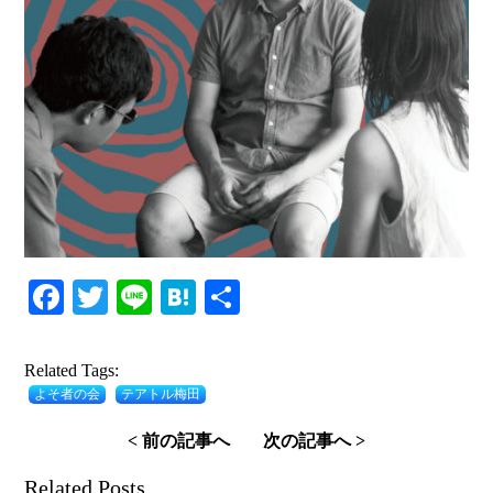
Facebook
Twitter
Line
Hatena
共
有
Related Tags:
よそ者の会
テアトル梅田
< 前の記事へ
次の記事へ >
Related Posts