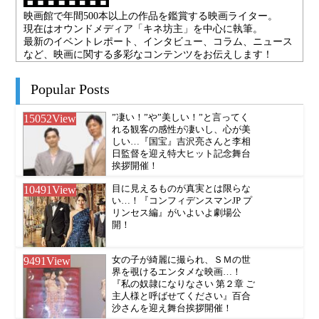
映画館で年間500本以上の作品を鑑賞する映画ライター。
現在はオウンドメディア「キネ坊主」を中心に執筆。
最新のイベントレポート、インタビュー、コラム、ニュース
など、映画に関する多彩なコンテンツをお伝えします！
Popular Posts
15052
View
”凄い！”や”美しい！”と言ってく
れる観客の感性が凄いし、心が美
しい…『国宝』吉沢亮さんと李相
日監督を迎え特大ヒット記念舞台
挨拶開催！
10491
View
目に見えるものが真実とは限らな
い…！『コンフィデンスマンJP プ
リンセス編』がいよいよ劇場公
開！
9491
View
女の子が綺麗に撮られ、ＳＭの世
界を覗けるエンタメな映画…！
『私の奴隷になりなさい 第２章 ご
主人様と呼ばせてください』百合
沙さんを迎え舞台挨拶開催！