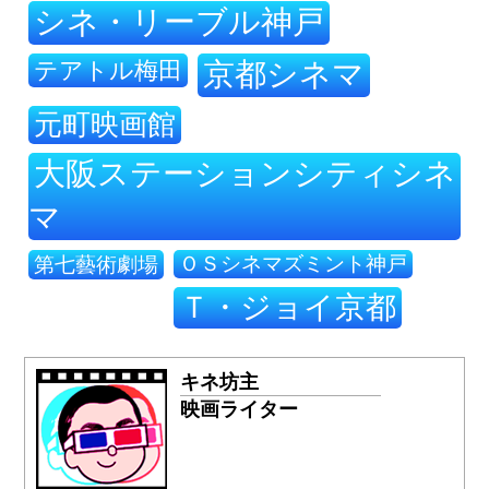
シネ・リーブル神戸
テアトル梅田
京都シネマ
元町映画館
大阪ステーションシティシネ
マ
ＯＳシネマズミント神戸
第七藝術劇場
Ｔ・ジョイ京都
キネ坊主
映画ライター