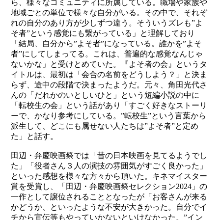
ら、様々なコミュニティに所属している。職場や家族や
地域ごとの単位で様々な自分がいる。その中で、それぞ
れの自分のあり方が少しずつ違う。そういうズレも”よ
そ者”という感覚にも繋がっている」と理解しており
「結局、自分から”よそ者”になっている。誰かを”よそ
者”にしてしまってる。これは、普遍的な感覚なんじゃ
ないかな」と受けとめていた。『よそ者の会』というタ
イトルは、最初は「会合の名前をどうしよう？」と決ま
らず、途中の段階で決まったようだ。元々、角田光代さ
んの「だれかのいとしいひと」という短編小説の中に
「転校生の会」という話があり「すごく好きなストーリ
ーで、かなり参考にしている。”転校生”という言葉から
派生して、どこにも属せない人たちは”よそ者”と定め
た」と話す。
田辺・弁慶映画祭では「昔の日本映画を見てるようでし
た」「役者さん３人の演技の雰囲気がすごく良かった」
といった感想を様々な方々から頂いた。キネマイスター
賞を受賞し、「田辺・弁慶映画祭セレクション2024」の
一作として譲位されることとなったが「お客さんが来る
かどうか、といったような不安が大きかった。自分でイ
チから宣伝等もやっていかないといけなかった。”イン