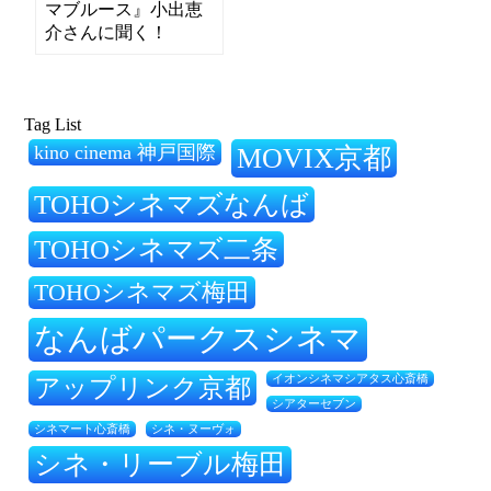
マブルース』小出恵
介さんに聞く！
Tag List
kino cinema 神戸国際
MOVIX京都
TOHOシネマズなんば
TOHOシネマズ二条
TOHOシネマズ梅田
なんばパークスシネマ
アップリンク京都
イオンシネマシアタス心斎橋
シアターセブン
シネ・ヌーヴォ
シネマート心斎橋
シネ・リーブル梅田