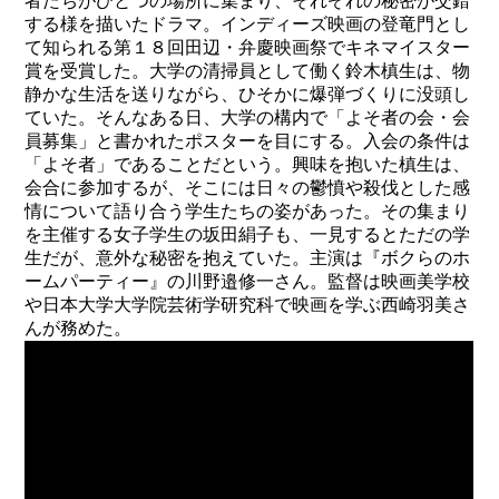
者たちがひとつの場所に集まり、それぞれの秘密が交錯
する様を描いたドラマ。インディーズ映画の登竜門とし
て知られる第１８回田辺・弁慶映画祭でキネマイスター
賞を受賞した。大学の清掃員として働く鈴木槙生は、物
静かな生活を送りながら、ひそかに爆弾づくりに没頭し
ていた。そんなある日、大学の構内で「よそ者の会・会
員募集」と書かれたポスターを目にする。入会の条件は
「よそ者」であることだという。興味を抱いた槙生は、
会合に参加するが、そこには日々の鬱憤や殺伐とした感
情について語り合う学生たちの姿があった。その集まり
を主催する女子学生の坂田絹子も、一見するとただの学
生だが、意外な秘密を抱えていた。主演は『ボクらのホ
ームパーティー』の川野邉修一さん。監督は映画美学校
や日本大学大学院芸術学研究科で映画を学ぶ西崎羽美さ
んが務めた。