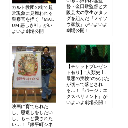
いる…熊切和嘉監
督・金田敬監督と大
カルト教団の街で超
阪芸大の学生がタッ
常現象に見舞われる
グを組んだ『メイソ
警察官を描く『MAL
ウ家族』がいよいよ
UM 悪しき神』がい
劇場公開！
よいよ劇場公開！
【チケットプレゼン
ト有り】“人類史上、
最悪の実験”の火ぶた
が切って落とされ
る…！『パージ：エ
クスペリメント』が
いよいよ劇場公開！
映画に育てられた
し、恩返しをしたい
し、もっと愛された
い…！『銀平町シネ