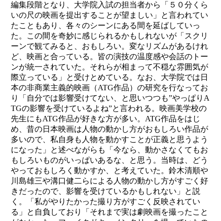
編集段階となり、大学院入試の担当者から「５０分くら
いの尺の映画を提出することが望ましい」と言われてい
たこともあり、各々のシーンにある間を延ばしていっ
た。この間を奇妙に感じられるかもしれないが「スクリ
ーンで観てみると、おもしろい。変なリズムがあるけれ
ど、映画と合っている。皆の演技の温度感や会話のトー
ンが統一されていた。それらが相まって不穏な雰囲気が
際立っている」と受けとめている。なお、大学院では日
本の非商業主義的映画（ATG作品）の研究を行なってお
り「自分では影響受けてない、と思いつつも”やっぱりA
TGの影響を受けているよね”と言われる。映画美学校の
先生にもATG作品が好きな方が多い。ATG作品をはじ
め、昔の日本映画は人物の動かし方がおもしろい作品が
多いので、私自身も人物を動かすことが正義と思うよう
になった」と述べながらも「今なら、動かさなくてもお
もしろいものがいっぱいあるな、と思う。当時は、どう
やっておもしろく動かすか、と考えていた。鈴木清順や
川島雄三や溝口健二らによる人物の動かし方がすごく好
きだったので、影響を受けているかもしれない」と説
く。「私がやりたかった撮り方がすごく反映されてい
る」と自負しており「それまで実は劇映画を撮ったこと