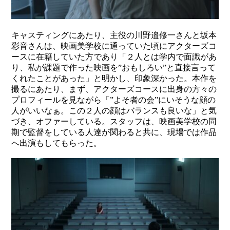
キャスティングにあたり、主役の川野邉修一さんと坂本
彩音さんは、映画美学校に通っていた頃にアクターズコ
ースに在籍していた方であり「２人とは学内で面識があ
り、私が課題で作った映画を”おもしろい”と直接言って
くれたことがあった」と明かし、印象深かった。本作を
撮るにあたり、まず、アクターズコースに出身の方々の
プロフィールを見ながら「”よそ者の会”にいそうな顔の
人がいいなぁ。この２人の顔はバランスも良いな」と気
づき、オファーしている。スタッフは、映画美学校の同
期で監督をしている人達が関わると共に、現場では作品
へ出演もしてもらった。