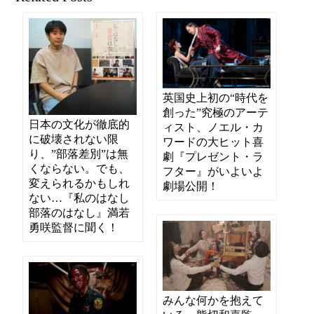
英国史上初の“時代を
創った”究極のアーテ
日本の文化が徹底的
ィスト、ノエル・カ
に破壊されない限
ワードの大ヒット喜
り、”部落差別”は無
劇『プレゼント・ラ
くならない。でも、
フター』がいよいよ
変えられるかもしれ
劇場公開！
ない…『私のはなし
部落のはなし』満若
勇咲監督に聞く！
みんな何かを抱えて