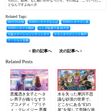
られた。結局、もし願いがかなったら、その先は…こういったこ
となんですよね☆彡
Related Tags:
MOVIX京都
TOHOシネマズなんば
TOHOシネマズ二条
TOHOシネマズ梅田
ふしぎ駄菓子屋 銭天堂
大阪ステーションシティシネマ
ＯＳシネマズミント神戸
Ｔ・ジョイ京都
< 前の記事へ
次の記事へ >
Related Posts
悪魔憑き女子とヘタ
水を失った摩訶不思
レ男子が織りなすラ
議な砂漠の世界で、
ブコメディ『プリテ
どこかにある“幻の
ィ・クレイジー 悪魔
泉”を探して危険な旅