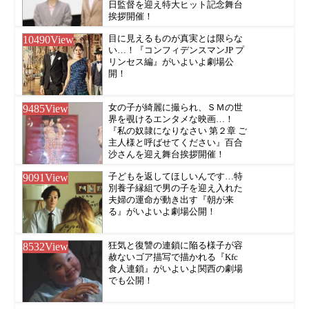
日監督を迎え特大ヒット記念舞台
挨拶開催！
10490
View
目に見えるものが真実とは限らな
い…！『コンフィデンスマンJP プ
リンセス編』がいよいよ劇場公
開！
9485
View
女の子が綺麗に撮られ、ＳＭの世
界を覗けるエンタメな映画…！
『私の奴隷になりなさい 第２章 ご
主人様と呼ばせてください』百合
沙さんを迎え舞台挨拶開催！
9091
View
子どもを返してほしいんです…特
別養子縁組で男の子を迎え入れた
夫婦の運命が動き出す『朝が来
る』がいよいよ劇場公開！
8532
View
狂気と復讐の連鎖に陥る様子が容
赦ないゴア描写で描かれる『Kfc
食人連鎖』がいよいよ関西の劇場
でも公開！