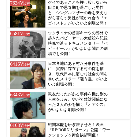
7634
View
ゲイであることを押し殺しながら
田舎町で思春期を過ごした男性
と、シングルマザーの母を支えな
がら暮らす男性が惹かれ合う『エ
ゴイスト』がいよいよ劇場公開！
6581
View
ウクライナの首都キーウの郊外で
起きたバビ・ヤール大虐殺を記録
映像で辿るドキュメンタリー『バ
ビ・ヤール』がいよいよ関西の劇
場でも公開！
6416
View
日本各地にある村八分事件を基
に、実際に存在する村の掟を描
き、現代日本に潜む村社会の闇を
暴いたスリラー『嗤う蟲』がいよ
いよ劇場公開！
6343
View
親友だったがある事件を機に別の
人生を歩み、やがて敵対関係にな
った２人の姿を描く『オアシス』
がいよいよ劇場公開！
6168
View
戦闘本能を研ぎ澄ませろ！映画
『RE:BORN リボーン』公開！ワー
クショップ＆舞台挨拶開催！