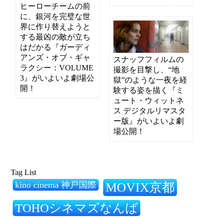
ヒーローチームの前
に、銀河を完璧な世
界に作り替えようと
する最凶の敵が立ち
はだかる『ガーディ
アンズ・オブ・ギャ
スナッフフィルムの
ラクシー：VOLUME
撮影を目撃し、“地
3』がいよいよ劇場公
獄”のような一夜を経
開！
験する姿を描く『ミ
ュート・ウィットネ
ス デジタルリマスタ
ー版』がいよいよ劇
場公開！
Tag List
kino cinema 神戸国際
MOVIX京都
TOHOシネマズなんば