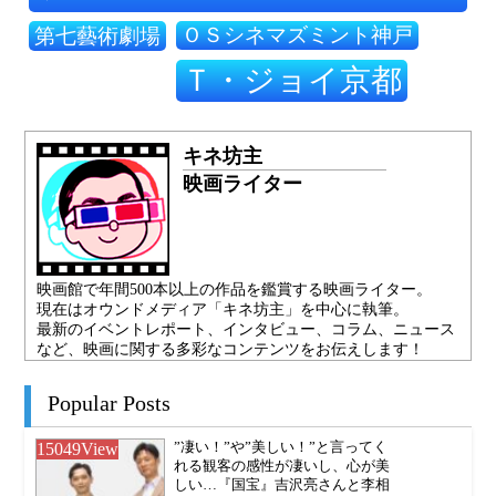
ＯＳシネマズミント神戸
第七藝術劇場
Ｔ・ジョイ京都
キネ坊主
映画ライター
映画館で年間500本以上の作品を鑑賞する映画ライター。
現在はオウンドメディア「キネ坊主」を中心に執筆。
最新のイベントレポート、インタビュー、コラム、ニュース
など、映画に関する多彩なコンテンツをお伝えします！
Popular Posts
15049
View
”凄い！”や”美しい！”と言ってく
れる観客の感性が凄いし、心が美
しい…『国宝』吉沢亮さんと李相