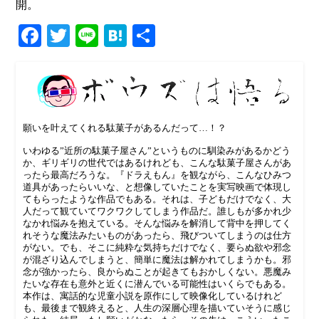
開。
Facebook
Twitter
Line
Hatena
共
有
願いを叶えてくれる駄菓子があるんだって…！？
いわゆる”近所の駄菓子屋さん”というものに馴染みがあるかどう
か、ギリギリの世代ではあるけれども、こんな駄菓子屋さんがあ
ったら最高だろうな。『ドラえもん』を観ながら、こんなひみつ
道具があったらいいな、と想像していたことを実写映画で体現し
てもらったような作品でもある。それは、子どもだけでなく、大
人だって観ていてワクワクしてしまう作品だ。誰しもが多かれ少
なかれ悩みを抱えている。そんな悩みを解消して背中を押してく
れそうな魔法みたいものがあったら、飛びついてしまうのは仕方
がない。でも、そこに純粋な気持ちだけでなく、要らぬ欲や邪念
が混ざり込んでしまうと、簡単に魔法は解かれてしまうかも。邪
念が強かったら、良からぬことが起きてもおかしくない。悪魔み
たいな存在も意外と近くに潜んでいる可能性はいくらでもある。
本作は、寓話的な児童小説を原作にして映像化しているけれど
も、最後まで観終えると、人生の深層心理を描いていそうに感じ