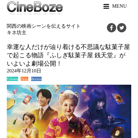
MENU
関西の映画シーンを伝えるサイト
キネ坊主
幸運な人だけが辿り着ける不思議な駄菓子屋
で起こる物語『ふしぎ駄菓子屋 銭天堂』が
いよいよ劇場公開！
2024年12月10日
News
Review
Column