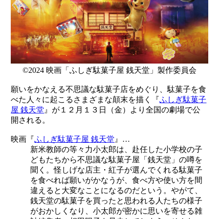
©2024 映画「ふしぎ駄菓子屋 銭天堂」製作委員会
願いをかなえる不思議な駄菓子店をめぐり、駄菓子を食
べた人々に起こるさまざまな顛末を描く『
ふしぎ駄菓子
屋 銭天堂
』が１２月１３日（金）より全国の劇場で公
開される。
映画『
ふしぎ駄菓子屋 銭天堂
』…
新米教師の等々力小太郎は、赴任した小学校の子
どもたちから不思議な駄菓子屋「銭天堂」の噂を
聞く。怪しげな店主・紅子が選んでくれる駄菓子
を食べれば願いがかなうが、食べ方や使い方を間
違えると大変なことになるのだという。やがて、
銭天堂の駄菓子を買ったと思われる人たちの様子
がおかしくなり、小太郎が密かに思いを寄せる雑