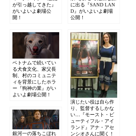
が引っ越してきた』
に出る『SAND LAN
がいよいよ劇場公
D』がいよいよ劇場
開！
公開！
ベトナムで続いてい
る犬食文化、家父長
制、村のコミュニテ
ィを背景にしたホラ
ー『狗神の業』がい
よいよ劇場公開！
演じたい役は自ら作
り、監督するしかな
い…『モースト・ビ
ューティフル・アイ
ランド』アナ・アセ
銀河一の落ちこぼれ
ンシオさんに聞く！