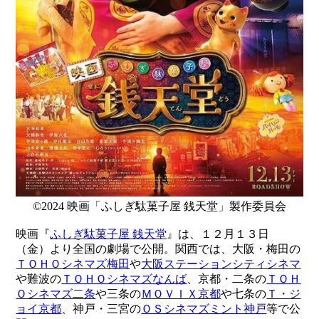
©2024 映画「ふしぎ駄菓子屋 銭天堂」製作委員会
映画『
ふしぎ駄菓子屋 銭天堂
』は、１２月１３日
（金）より全国の劇場で公開。関西では、大阪・梅田の
ＴＯＨＯシネマズ梅田
や
大阪ステーションシティシネマ
や難波の
ＴＯＨＯシネマズなんば
、京都・二条の
ＴＯＨ
Ｏシネマズ二条
や三条の
ＭＯＶＩＸ京都
や七条の
Ｔ・ジ
ョイ京都
、神戸・三宮の
ＯＳシネマズミント神戸
等で公