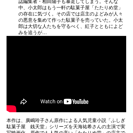
誌編集者・相田陽子も暴走してしまう。そんな
中、小太郎はもう一軒の駄菓子屋「たたりめ堂」
の存在に気づく。その店では店主のよどみが人々
の悪意を集めて作った駄菓子を売っていた。小太
郎は大切な人たちを守るべく、紅子とともによど
みを追うが…
本作は、廣嶋玲子さん原作による人気児童小説「ふしぎ
駄菓子屋 銭天堂」シリーズを天海祐希さんの主演で実
写映画化。原作でも人気の高い「たたりめ堂」の店主で