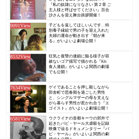
『私の奴隷になりなさい 第２章 ご
主人様と呼ばせてください』百合
沙さんを迎え舞台挨拶開催！
9091
View
子どもを返してほしいんです…特
別養子縁組で男の子を迎え入れた
夫婦の運命が動き出す『朝が来
る』がいよいよ劇場公開！
8532
View
狂気と復讐の連鎖に陥る様子が容
赦ないゴア描写で描かれる『Kfc
食人連鎖』がいよいよ関西の劇場
でも公開！
7634
View
ゲイであることを押し殺しながら
田舎町で思春期を過ごした男性
と、シングルマザーの母を支えな
がら暮らす男性が惹かれ合う『エ
ゴイスト』がいよいよ劇場公開！
6581
View
ウクライナの首都キーウの郊外で
起きたバビ・ヤール大虐殺を記録
映像で辿るドキュメンタリー『バ
ビ・ヤール』がいよいよ関西の劇