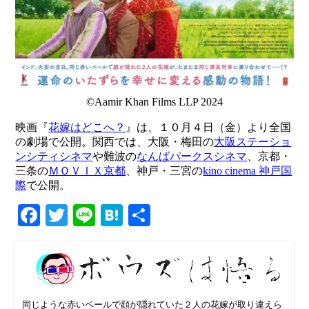
©Aamir Khan Films LLP 2024
映画『
花嫁はどこへ？
』は、１０月４日（金）より全国
の劇場で公開。関西では、大阪・梅田の
大阪ステーショ
ンシティシネマ
や難波の
なんばパークスシネマ
、京都・
三条の
ＭＯＶＩＸ京都
、神戸・三宮の
kino cinema 神戸国
際
で公開。
Facebook
Twitter
Line
Hatena
共
有
同じような赤いベールで顔が隠れていた２人の花嫁が取り違えら