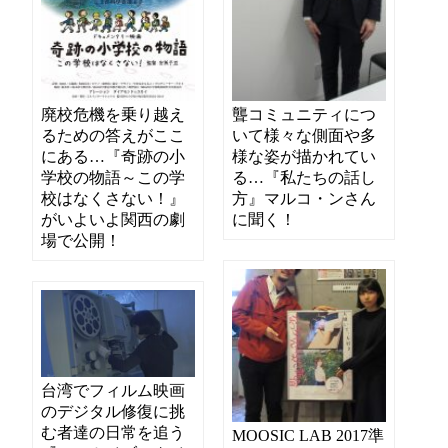
廃校危機を乗り越え
聾コミュニティにつ
るための答えがここ
いて様々な側面や多
にある…『奇跡の小
様な姿が描かれてい
学校の物語～この学
る…『私たちの話し
校はなくさない！』
方』マルコ・ンさん
がいよいよ関西の劇
に聞く！
場で公開！
台湾でフィルム映画
のデジタル修復に挑
む者達の日常を追う
MOOSIC LAB 2017準