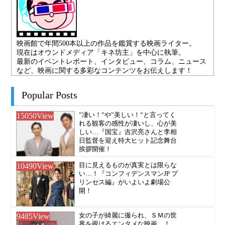
映画館で年間500本以上の作品を鑑賞する映画ライター。
現在はオウンドメディア「キネ坊主」を中心に執筆。
最新のイベントレポート、インタビュー、コラム、ニュース
など、映画に関する多彩なコンテンツをお伝えします！
Popular Posts
15050
View
”凄い！”や”美しい！”と言ってく
れる観客の感性が凄いし、心が美
しい…『国宝』吉沢亮さんと李相
日監督を迎え特大ヒット記念舞台
挨拶開催！
10490
View
目に見えるものが真実とは限らな
い…！『コンフィデンスマンJP プ
リンセス編』がいよいよ劇場公
開！
9485
View
女の子が綺麗に撮られ、ＳＭの世
界を覗けるエンタメな映画…！