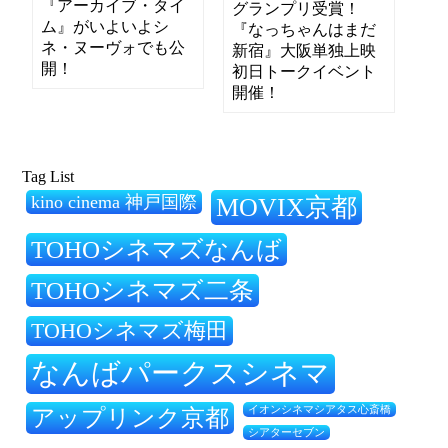
『アーカイブ・タイ
グランプリ受賞！
ム』がいよいよシ
『なっちゃんはまだ
ネ・ヌーヴォでも公
新宿』大阪単独上映
開！
初日トークイベント
開催！
Tag List
kino cinema 神戸国際
MOVIX京都
TOHOシネマズなんば
TOHOシネマズ二条
TOHOシネマズ梅田
なんばパークスシネマ
アップリンク京都
イオンシネマシアタス心斎橋
シアターセブン