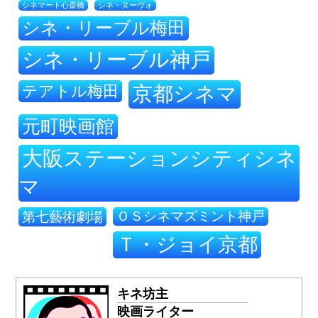
シネ・ヌーヴォ
シネマート心斎橋
シネ・リーブル梅田
シネ・リーブル神戸
テアトル梅田
京都シネマ
元町映画館
大阪ステーションシティシネ
マ
ＯＳシネマズミント神戸
第七藝術劇場
Ｔ・ジョイ京都
キネ坊主
映画ライター