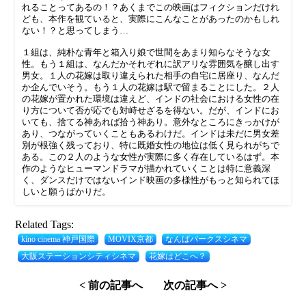
れることってあるの！？あくまでこの映画はフィクションだけれ
ども、本作を観ていると、実際にこんなことがあったのかもしれ
ない！？と思ってしまう…
１組は、純朴な青年と箱入り娘で世間をあまり知らなそうな女
性。もう１組は、なんだかそれぞれに訳アリな雰囲気を醸し出す
男女。１人の花嫁は取り違えられた相手の自宅に居座り、なんだ
か企んでいそう。もう１人の花嫁は駅で留まることにした。２人
の花嫁が置かれた環境は違えど、インドの社会における女性の在
り方について否が応でも対峙せざるを得ない。だが、インドにお
いても、捨てる神あれば拾う神あり。意外なところにきっかけが
あり、つながっていくこともあるわけだ。インドは未だに男女差
別が根強く残っており、特に既婚女性の地位は低く見られがちで
ある。この２人のような女性が実際に多く存在しているはず。本
作のようなヒューマンドラマが描かれていくことは特に意義深
く、ダンスだけではないインド映画の多様性がもっと知られてほ
しいと願うばかりだ。
Related Tags:
kino cinema 神戸国際
MOVIX京都
なんばパークスシネマ
大阪ステーションシティシネマ
花嫁はどこへ？
< 前の記事へ
次の記事へ >