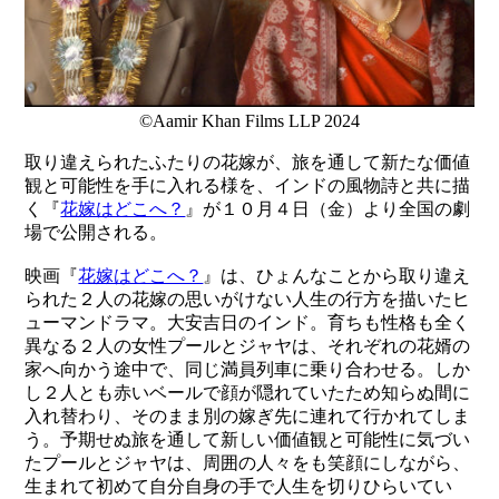
©Aamir Khan Films LLP 2024
取り違えられたふたりの花嫁が、旅を通して新たな価値
観と可能性を手に入れる様を、インドの風物詩と共に描
く『
花嫁はどこへ？
』が１０月４日（金）より全国の劇
場で公開される。
映画『
花嫁はどこへ？
』は、ひょんなことから取り違え
られた２人の花嫁の思いがけない人生の行方を描いたヒ
ューマンドラマ。大安吉日のインド。育ちも性格も全く
異なる２人の女性プールとジャヤは、それぞれの花婿の
家へ向かう途中で、同じ満員列車に乗り合わせる。しか
し２人とも赤いベールで顔が隠れていたため知らぬ間に
入れ替わり、そのまま別の嫁ぎ先に連れて行かれてしま
う。予期せぬ旅を通して新しい価値観と可能性に気づい
たプールとジャヤは、周囲の人々をも笑顔にしながら、
生まれて初めて自分自身の手で人生を切りひらいてい