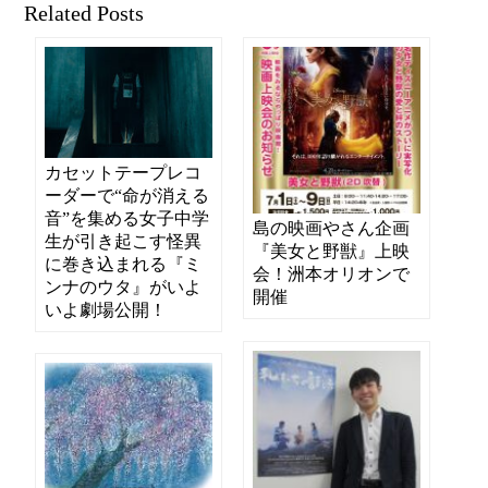
Related Posts
カセットテープレコ
ーダーで“命が消える
音”を集める女子中学
島の映画やさん企画
生が引き起こす怪異
『美女と野獣』上映
に巻き込まれる『ミ
会！洲本オリオンで
ンナのウタ』がいよ
開催
いよ劇場公開！