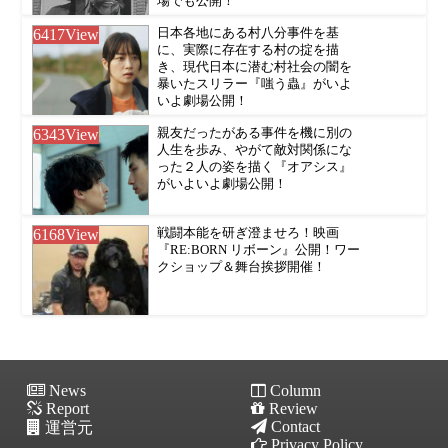
場でも公開！
6417
View
日本各地にある村八分事件を基
に、実際に存在する村の掟を描
き、現代日本に潜む村社会の闇を
暴いたスリラー『嗤う蟲』がいよ
いよ劇場公開！
6343
View
親友だったがある事件を機に別の
人生を歩み、やがて敵対関係にな
った２人の姿を描く『オアシス』
がいよいよ劇場公開！
6168
View
戦闘本能を研ぎ澄ませろ！映画
『RE:BORN リボーン』公開！ワー
クショップ＆舞台挨拶開催！
News
Column
Report
Review
Contact
運営元
Privacy Policy