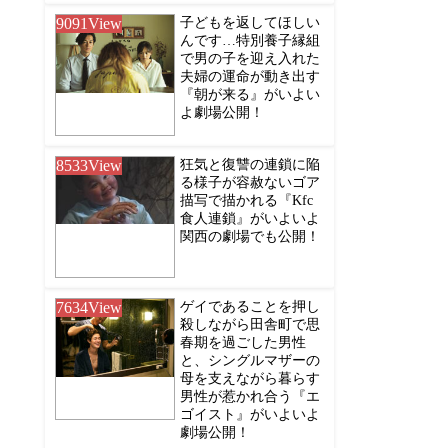
9091
View
子どもを返してほしい
んです…特別養子縁組
で男の子を迎え入れた
夫婦の運命が動き出す
『朝が来る』がいよい
よ劇場公開！
8533
View
狂気と復讐の連鎖に陥
る様子が容赦ないゴア
描写で描かれる『Kfc
食人連鎖』がいよいよ
関西の劇場でも公開！
7634
View
ゲイであることを押し
殺しながら田舎町で思
春期を過ごした男性
と、シングルマザーの
母を支えながら暮らす
男性が惹かれ合う『エ
ゴイスト』がいよいよ
劇場公開！