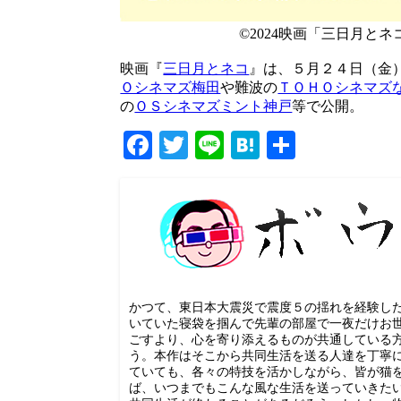
©2024映画「三日月と
映画『
三日月とネコ
』は、５月２４日（金
Ｏシネマズ梅田
や難波の
ＴＯＨＯシネマズ
の
ＯＳシネマズミント神戸
等で公開。
Facebook
Twitter
Line
Hatena
共
有
かつて、東日本大震災で震度５の揺れを経験し
いていた寝袋を掴んで先輩の部屋で一夜だけお
ごすより、心を寄り添えるものが共通している
う。本作はそこから共同生活を送る人達を丁寧
ていても、各々の特技を活かしながら、皆が猫
ば、いつまでもこんな風な生活を送っていきた