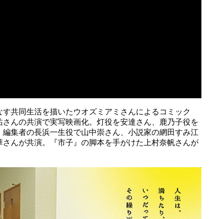
なす共同生活を描いたウオズミアミさんによるコミック
祐さんの共演で実写映画化。灯役を安達さん、鹿乃子役を
、編集者の長浜一生役で山中崇さん、小説家の網田すみ江
華さんが共演。『市子』の脚本を手がけた上村奈帆さんが