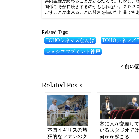
共同生活が終わることがあるだろう。しかし、
関係こそが長続きするのかもしれない。２０２
ごすことが出来ることの尊さを描いた作品でも
Related Tags:
TOHOシネマズなんば
TOHOシネマズ
ＯＳシネマズミント神戸
< 前の
Related Posts
常に人が交差し
本国イギリスの熱
いるスタジオで
狂的なファンのク
何かが起こる…