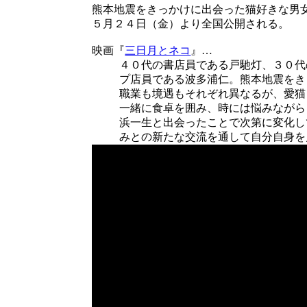
熊本地震をきっかけに出会った猫好きな男
５月２４日（金）より全国公開される。
映画『
三日月とネコ
』…
４０代の書店員である戸馳灯、３０代
プ店員である波多浦仁。熊本地震をき
職業も境遇もそれぞれ異なるが、愛猫
一緒に食卓を囲み、時には悩みながら
浜一生と出会ったことで次第に変化し
みとの新たな交流を通して自分自身を