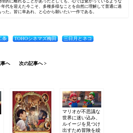
物理的に離れることがあったとしても、心では繋がっているような
０年代を迎えた今こそ、多種多様なことを自然に理解して普通に過
あった。皆に幸あれ、と心から願いたい一作である。
二条
TOHOシネマズ梅田
三日月とネコ
記事へ
次の記事へ >
マリオが不思議な
世界に迷い込み、
て
ルイージを見つけ
は
出すため冒険を繰