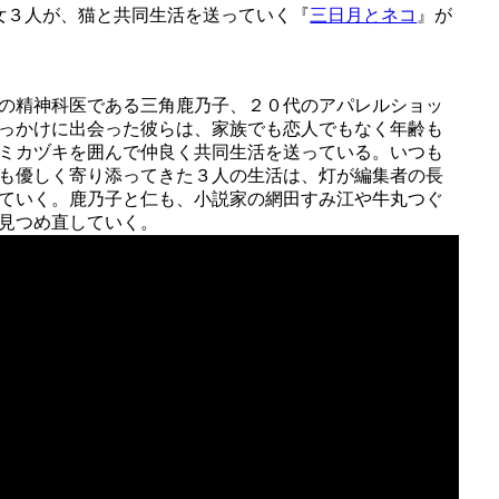
女３人が、猫と共同生活を送っていく『
三日月とネコ
』が
の精神科医である三角鹿乃子、２０代のアパレルショッ
っかけに出会った彼らは、家族でも恋人でもなく年齢も
ミカヅキを囲んで仲良く共同生活を送っている。いつも
も優しく寄り添ってきた３人の生活は、灯が編集者の長
ていく。鹿乃子と仁も、小説家の網田すみ江や牛丸つぐ
見つめ直していく。