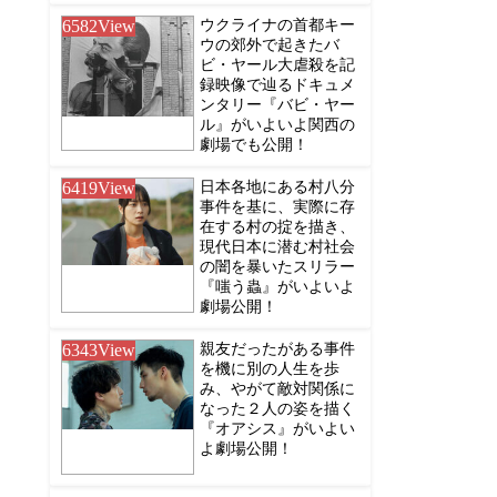
6582
View
ウクライナの首都キー
ウの郊外で起きたバ
ビ・ヤール大虐殺を記
録映像で辿るドキュメ
ンタリー『バビ・ヤー
ル』がいよいよ関西の
劇場でも公開！
6419
View
日本各地にある村八分
事件を基に、実際に存
在する村の掟を描き、
現代日本に潜む村社会
の闇を暴いたスリラー
『嗤う蟲』がいよいよ
劇場公開！
6343
View
親友だったがある事件
を機に別の人生を歩
み、やがて敵対関係に
なった２人の姿を描く
『オアシス』がいよい
よ劇場公開！