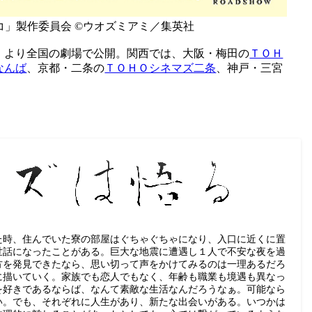
ネコ」製作委員会 ©ウオズミアミ／集英社
）より全国の劇場で公開。関西では、大阪・梅田の
ＴＯＨ
なんば
、京都・二条の
ＴＯＨＯシネマズ二条
、神戸・三宮
た時、住んでいた寮の部屋はぐちゃぐちゃになり、入口に近くに置
世話になったことがある。巨大な地震に遭遇し１人で不安な夜を過
方を発見できたなら、思い切って声をかけてみるのは一理あるだろ
に描いていく。家族でも恋人でもなく、年齢も職業も境遇も異なっ
を好きであるならば、なんて素敵な生活なんだろうなぁ。可能なら
い。でも、それぞれに人生があり、新たな出会いがある。いつかは