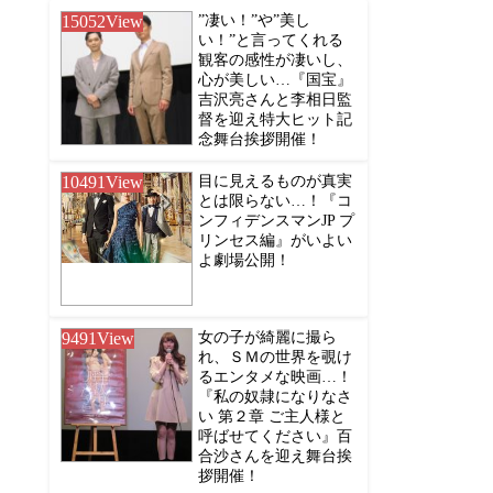
15052
View
”凄い！”や”美し
い！”と言ってくれる
観客の感性が凄いし、
心が美しい…『国宝』
吉沢亮さんと李相日監
督を迎え特大ヒット記
念舞台挨拶開催！
10491
View
目に見えるものが真実
とは限らない…！『コ
ンフィデンスマンJP プ
リンセス編』がいよい
よ劇場公開！
9491
View
女の子が綺麗に撮ら
れ、ＳＭの世界を覗け
るエンタメな映画…！
『私の奴隷になりなさ
い 第２章 ご主人様と
呼ばせてください』百
合沙さんを迎え舞台挨
拶開催！