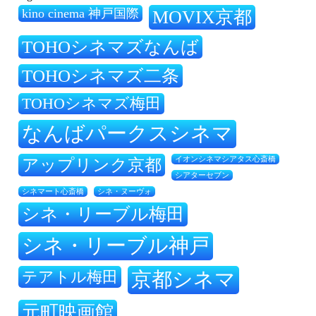
kino cinema 神戸国際
MOVIX京都
TOHOシネマズなんば
TOHOシネマズ二条
TOHOシネマズ梅田
なんばパークスシネマ
アップリンク京都
イオンシネマシアタス心斎橋
シアターセブン
シネ・ヌーヴォ
シネマート心斎橋
シネ・リーブル梅田
シネ・リーブル神戸
テアトル梅田
京都シネマ
元町映画館