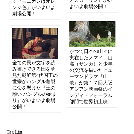
／ガガーリン』がい
く『モエカレはオレ
よいよ劇場公開！
ンジ色』がいよいよ
劇場公開！
かつて日本の山々に
実在したノマド、山
全ての民が文字を読
窩（サンカ）と少年
み書きできる国を夢
の交流を描いたヒュ
見た朝鮮第4代国王の
ーマンドラマ『山
世宗がハングル創製
歌』が第１７回大阪
に命を懸けた『王の
アジアン映画祭のイ
願い ハングルの始ま
ンディ・フォーラム
り』がいよいよ劇場
部門で世界初上映！
公開！
Tag List