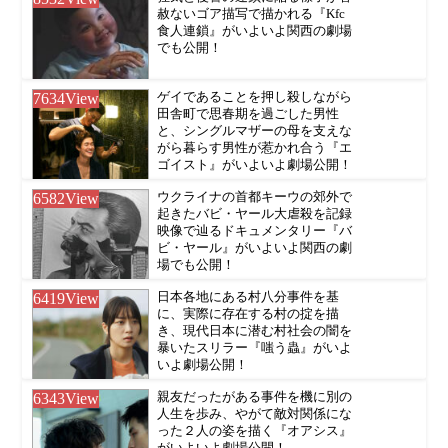
赦ないゴア描写で描かれる『Kfc
食人連鎖』がいよいよ関西の劇場
でも公開！
7634
View
ゲイであることを押し殺しながら
田舎町で思春期を過ごした男性
と、シングルマザーの母を支えな
がら暮らす男性が惹かれ合う『エ
ゴイスト』がいよいよ劇場公開！
6582
View
ウクライナの首都キーウの郊外で
起きたバビ・ヤール大虐殺を記録
映像で辿るドキュメンタリー『バ
ビ・ヤール』がいよいよ関西の劇
場でも公開！
6419
View
日本各地にある村八分事件を基
に、実際に存在する村の掟を描
き、現代日本に潜む村社会の闇を
暴いたスリラー『嗤う蟲』がいよ
いよ劇場公開！
6343
View
親友だったがある事件を機に別の
人生を歩み、やがて敵対関係にな
った２人の姿を描く『オアシス』