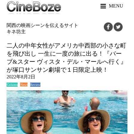
MENU
関西の映画シーンを伝えるサイト
キネ坊主
二人の中年女性がアメリカ中西部の小さな町
を飛び出し 一生に一度の旅に出る！『バー
ブ&スター ヴィスタ・デル・マールへ行く』
が塚口サンサン劇場で１日限定上映！
2022年8月2日
News
Review
Column