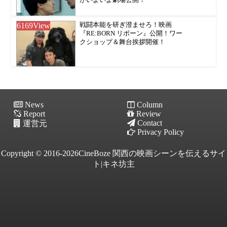
がいよいよ劇場公開！
6169
View
戦闘本能を研ぎ澄ませろ！映画
『RE:BORN リボーン』公開！ワー
クショップ＆舞台挨拶開催！
News
Column
Report
Review
Contact
運営元
Privacy Policy
Copyright © 2016-2026CineBoze 関西の映画シーンを伝えるサイ
ト|キネ坊主