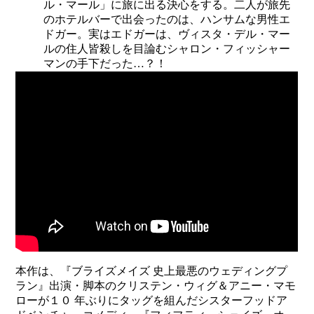
ル・マール」に旅に出る決心をする。二人が旅先
のホテルバーで出会ったのは、ハンサムな男性エ
ドガー。実はエドガーは、ヴィスタ・デル・マー
ルの住人皆殺しを目論むシャロン・フィッシャー
マンの手下だった…？！
本作は、『ブライズメイズ 史上最悪のウェディングプ
ラン』出演・脚本のクリステン・ウィグ＆アニー・マモ
ローが１０ 年ぶりにタッグを組んだシスターフッドア