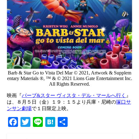
Barb & Star Go to Vista Del Mar © 2021, Artwork & Supplem
entary Materials ®, ™ & © 2021 Lions Gate Entertainment Inc.
All Rights Reserved.
映画『
バーブ&スター ヴィスタ・デル・マールへ行く
』
は、８月５日（金）１９：１５より兵庫・尼崎の
塚口サ
ンサン劇場
で１日限定上映。
Facebook
Twitter
Line
Hatena
共
有