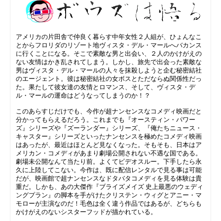
アメリカの片田舎で仲良く暮らす中年女性２人組が、ひょんなこ
とからフロリダのリゾート地ヴィスタ・デル・マールへバカンス
に行くことになる。そこで素敵な男と出会い、２人のかけがえの
ない友情はかき乱されてしまう。しかし、旅先で出会った素敵な
男はヴィスタ・デル・マールの人々を抹殺しようと企む秘密結社
のエージェント。彼は秘密結社の女ボスとただならぬ関係性だっ
た。果たして彼女達の友情とロマンス、そして、ヴィスタ・デ
ル・マールの運命はどうなってしまうのか！？
このあらすじだけでも、今作が超ナンセンスなコメディ映画だと
分かってもらえるだろう。これまでも『オースティン・パワー
ズ』シリーズや『ズーランダー』シリーズ、『俺たちニュース・
キャスター』シリーズといったナンセンスを極めたコメディ映画
はあったが、最近はほとんど見なくなった。そもそも、日本はア
メリカン・コメディがあまり劇場公開されない不遇な国である。
劇場未公開なんて当たり前。よくてビデオスルー。下手したら永
久に上陸してこない。今作は、既に配信レンタルで見る事は可能
だが、映画館で超ナンセンスなドタバタコメディを見る体験は貴
重だ。しかも、あの大傑作『ブライズメイズ 史上最悪のウェディ
ングプラン』の脚本を手がけたクリステン・ウィグとアニー・マ
モローが主演なのだ！毛色は全く違う作品ではあるが、どちらも
かけがえのないシスターフッドが描かれている。