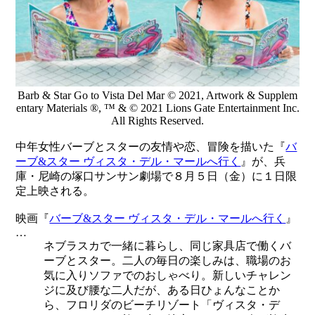
Barb & Star Go to Vista Del Mar © 2021, Artwork & Supplem
entary Materials ®, ™ & © 2021 Lions Gate Entertainment Inc.
All Rights Reserved.
中年女性バーブとスターの友情や恋、冒険を描いた『
バ
ーブ&スター ヴィスタ・デル・マールへ行く
』が、兵
庫・尼崎の塚口サンサン劇場で８月５日（金）に１日限
定上映される。
映画『
バーブ&スター ヴィスタ・デル・マールへ行く
』
…
ネブラスカで一緒に暮らし、同じ家具店で働くバ
ーブとスター。二人の毎日の楽しみは、職場のお
気に入りソファでのおしゃべり。新しいチャレン
ジに及び腰な二人だが、ある日ひょんなことか
ら、フロリダのビーチリゾート「ヴィスタ・デ