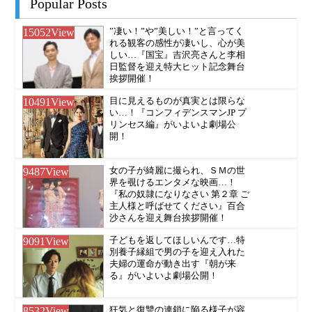
Popular Posts
15052
View
”凄い！”や”美しい！”と言ってく
れる観客の感性が凄いし、心が美
しい…『国宝』吉沢亮さんと李相
日監督を迎え特大ヒット記念舞台
挨拶開催！
10491
View
目に見えるものが真実とは限らな
い…！『コンフィデンスマンJP プ
リンセス編』がいよいよ劇場公
開！
9487
View
女の子が綺麗に撮られ、ＳＭの世
界を覗けるエンタメな映画…！
『私の奴隷になりなさい 第２章 ご
主人様と呼ばせてください』百合
沙さんを迎え舞台挨拶開催！
9091
View
子どもを返してほしいんです…特
別養子縁組で男の子を迎え入れた
夫婦の運命が動き出す『朝が来
る』がいよいよ劇場公開！
8532
View
狂気と復讐の連鎖に陥る様子が容