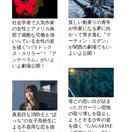
貧しい船乗りの青年
社会学者で人気作家
が作家になる夢に向
の女性とアメリカ南
かって突き進む『マ
部で過酷な労働を強
ーティン・エデン』
いらている女性の姿
が関西の劇場でもい
を描く“パラドック
よいよ公開！
ス・スリラー”！『ア
ンテベラム』がいよ
いよ劇場公開！
母との思い出が詰ま
ったガガーリン団地
の取り壊しを阻止し
真面目な消防士と“ぼ
ようとする少年の姿
っち”の女子高校生に
を描く『GAGARINE
よる不器用な恋を描