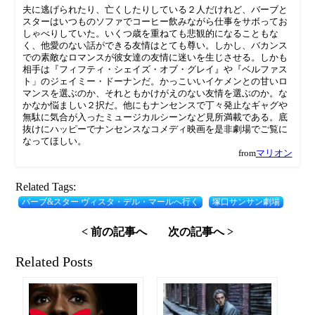
夫に逃げられたり、亡くしたりしている２人だけれど、バーブと
スターはいつものソファでコーヒー飲みながら仕事をサボってお
しゃべりしていた。いくつ歳を重ねても悲観的になることもな
く、他愛のない話ができる友情はとても尊い。しかし、バカンス
での素敵なロマンスが彼女達の友情に迷いを生じさせる。しかも
相手は『フィフティ・シェイズ・オブ・グレイ』や『ベルファス
ト」のジェイミー・ドーナンだ。かっこいいイケメンとの甘いロ
マンスを選ぶのか、それともかけがえのない友情を選ぶのか。な
かなか悩ましい２択だ。他にもナンセンスで丁々発止なギャグや
無駄に気合が入ったミュージカルシーンなど見所満載である。底
抜けにハッピーでナンセンスなコメディ映画を是非劇場でご覧に
なってほしい。
from
マリオン
Related Tags:
バーブ&スター ヴィスタ・デル・マールへ行く
塚口サンサン劇場
< 前の記事へ
次の記事へ >
Related Posts