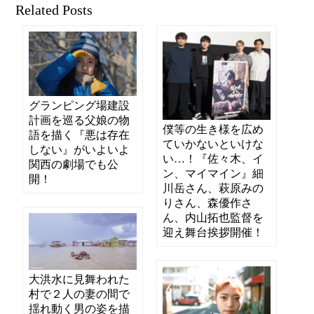
Related Posts
グランピング場建設
計画を巡る父娘の物
僕等の生き様を広め
語を描く『悪は存在
ていかないといけな
しない』がいよいよ
い…！『佐々木、イ
関西の劇場でも公
ン、マイマイン』細
開！
川岳さん、萩原みの
りさん、森優作さ
ん、内山拓也監督を
迎え舞台挨拶開催！
大洪水に見舞われた
村で２人の妻の間で
揺れ動く男の姿を描