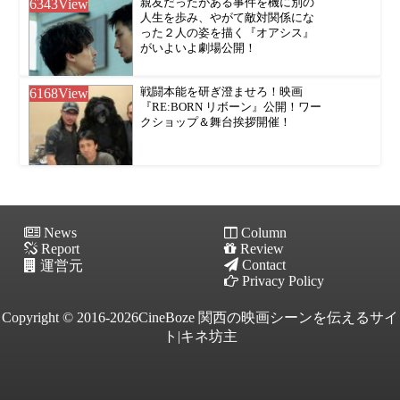
6343
View
親友だったがある事件を機に別の
人生を歩み、やがて敵対関係にな
った２人の姿を描く『オアシス』
がいよいよ劇場公開！
6168
View
戦闘本能を研ぎ澄ませろ！映画
『RE:BORN リボーン』公開！ワー
クショップ＆舞台挨拶開催！
News
Column
Report
Review
Contact
運営元
Privacy Policy
Copyright © 2016-2026CineBoze 関西の映画シーンを伝えるサイ
ト|キネ坊主