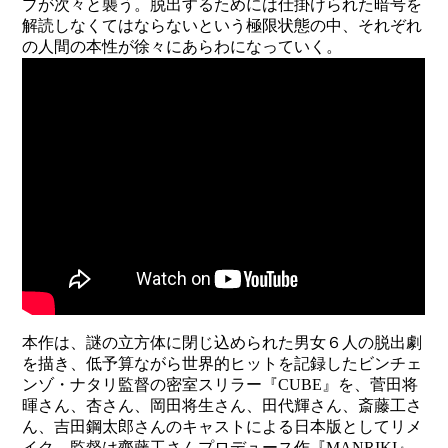
プが次々と襲う。脱出するためには仕掛けられた暗号を
解読しなくてはならないという極限状態の中、それぞれ
の人間の本性が徐々にあらわになっていく。
本作は、謎の立方体に閉じ込められた男女６人の脱出劇
を描き、低予算ながら世界的ヒットを記録したビンチェ
ンゾ・ナタリ監督の密室スリラー『CUBE』を、菅田将
暉さん、杏さん、岡田将生さん、田代輝さん、斎藤工さ
ん、吉田鋼太郎さんのキャストによる日本版としてリメ
イク。監督は齊藤工さんプロデュース作『MANRIKI』