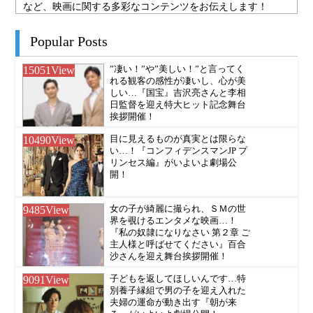
など、映画に関する多彩なコンテンツをお伝えします！
Popular Posts
15051
View
”凄い！”や”美しい！”と言ってく
れる観客の感性が凄いし、心が美
しい…『国宝』吉沢亮さんと李相
日監督を迎え特大ヒット記念舞台
挨拶開催！
10490
View
目に見えるものが真実とは限らな
い…！『コンフィデンスマンJP プ
リンセス編』がいよいよ劇場公
開！
9485
View
女の子が綺麗に撮られ、ＳＭの世
界を覗けるエンタメな映画…！
『私の奴隷になりなさい 第２章 ご
主人様と呼ばせてください』百合
沙さんを迎え舞台挨拶開催！
9091
View
子どもを返してほしいんです…特
別養子縁組で男の子を迎え入れた
夫婦の運命が動き出す『朝が来