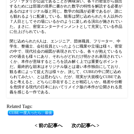
ンゾ・ナタリが公認であることが興味深い。各々の密室から脱出
するためには部屋の境界に書かれた数字の特性を解読する必要が
あるのはオリジナル版と同じ。数学の知識が必要であるが、誰に
も観れるように配慮している。観客は閉じ込められた６人以外の
７人目としてその場にいるかのように楽しめる演出が施されてい
た。まさに、密室エンターテインメントとして充実している作品
に仕上げられている。
閉じ込められた6人は、エンジニア、団体職員、フリーター、中
学生、整備士、会社役員といったように職業や立場は様々。密室
の中で、現代社会の縮図が表現されている。各々が抱えているも
のや過去も様々にあり、それらがどれだけ明かされ表現されてい
くか、本作が意味するところを読み解く上では重要なポイント
だ。最終的な顛末はオリジナル版とは違い本作独自にしており、
観る者によって捉え方は様々か。決して、CUBEの中に閉じ込め
られてみたい、とは思わない。だが、現実が大規模なCUBEであ
ると考えると、どちらに存在することが相応しいか。格差や分断
を危惧する現代の日本においてリメイク版の本作が公開される意
義を感じる一作である。
Related Tags:
CUBE 一度入ったら、最後
< 前の記事へ
次の記事へ >