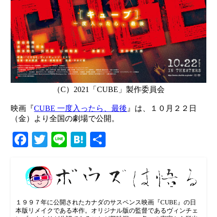
（C）2021「CUBE」製作委員会
映画『
CUBE 一度入ったら、最後
』は、１０月２２日
（金）より全国の劇場で公開。
Facebook
Twitter
Line
Hatena
共
有
１９９７年に公開されたカナダのサスペンス映画『CUBE』の日
本版リメイクである本作。オリジナル版の監督であるヴィンチェ