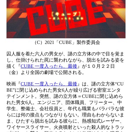
（C）2021「CUBE」製作委員会
囚人服を着た六人の男女が、謎の立方体の中で目を覚ま
し、仕掛けられた罠に襲われながら、脱出を試みる姿を
描く『
CUBE 一度入ったら、最後
』が１０月２２日
（金）より全国の劇場で公開される。
映画『
CUBE 一度入ったら、最後
』は、謎の立方体“CU
BE”に閉じ込められた男女6人が繰り広げる密室エンタ
テインメント。突然、謎の立方体＝CUBEに閉じ込めら
れた男女6人。エンジニア、団体職員、フリーター、中
学生、整備士、会社役員と、年代も職業もバラバラな彼
らには何の接点もつながりもない。理由もわからないま
ま、ひたすら脱出を試みる彼らに、熱感知式レーザー、
ワイヤースライサー、火炎噴射といった殺人的なトラッ