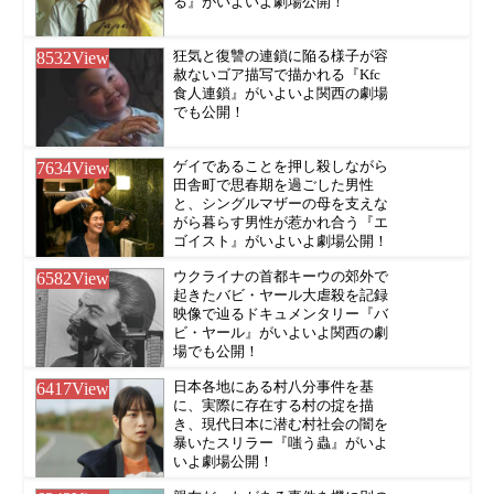
る』がいよいよ劇場公開！
8532
View
狂気と復讐の連鎖に陥る様子が容
赦ないゴア描写で描かれる『Kfc
食人連鎖』がいよいよ関西の劇場
でも公開！
7634
View
ゲイであることを押し殺しながら
田舎町で思春期を過ごした男性
と、シングルマザーの母を支えな
がら暮らす男性が惹かれ合う『エ
ゴイスト』がいよいよ劇場公開！
6582
View
ウクライナの首都キーウの郊外で
起きたバビ・ヤール大虐殺を記録
映像で辿るドキュメンタリー『バ
ビ・ヤール』がいよいよ関西の劇
場でも公開！
6417
View
日本各地にある村八分事件を基
に、実際に存在する村の掟を描
き、現代日本に潜む村社会の闇を
暴いたスリラー『嗤う蟲』がいよ
いよ劇場公開！