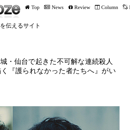
Top
News
Review
Column
を伝えるサイト
宮城・仙台で起きた不可解な連続殺人
描く『護られなかった者たちへ』がい