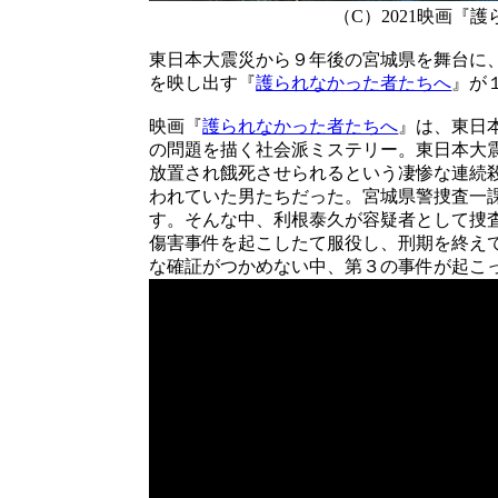
（C）2021映画『
東日本大震災から９年後の宮城県を舞台に
を映し出す『
護られなかった者たちへ
』が
映画『
護られなかった者たちへ
』は、東日
の問題を描く社会派ミステリー。東日本大
放置され餓死させられるという凄惨な連続
われていた男たちだった。宮城県警捜査一
す。そんな中、利根泰久が容疑者として捜
傷害事件を起こしたて服役し、刑期を終え
な確証がつかめない中、第３の事件が起こ