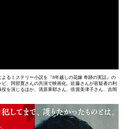
よるミステリー小説を『8年越しの花嫁 奇跡の実話』の
ンビ、阿部寛さんの共演で映画化。佐藤さんが容疑者の利
篠役を演じるほか、清原果耶さん、倍賞美津子さん、吉岡