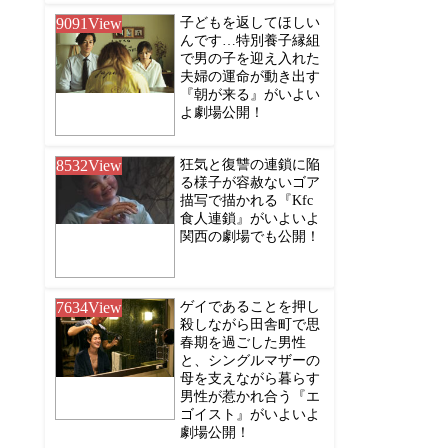
9091
View
子どもを返してほしい
んです…特別養子縁組
で男の子を迎え入れた
夫婦の運命が動き出す
『朝が来る』がいよい
よ劇場公開！
8532
View
狂気と復讐の連鎖に陥
る様子が容赦ないゴア
描写で描かれる『Kfc
食人連鎖』がいよいよ
関西の劇場でも公開！
7634
View
ゲイであることを押し
殺しながら田舎町で思
春期を過ごした男性
と、シングルマザーの
母を支えながら暮らす
男性が惹かれ合う『エ
ゴイスト』がいよいよ
劇場公開！