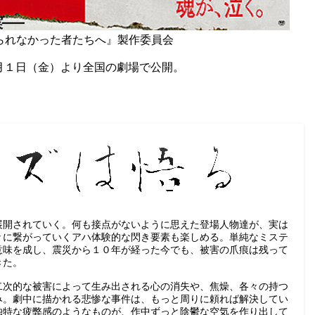
護られなかった者たちへ』製作委員会
月１日（金）より全国の劇場で公開。
展開されていく。何も接点がないように思えた登場人物達が、実は
々に繋がっていくアハ体験的な閃き要素も楽しめる。単純なミステ
意味を成し、震災から１０年が経った今でも、被害の爪痕は残って
きた。
二次的な被害によって生み出される心の消失や、焦燥、各々の持つ
み。劇中に描かれる悲惨な事件は、もっと周りに頼れば解決してい
独特な疲弊感のようなものが、作中ずっと陰鬱な空気を作り出して