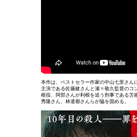
本作は、ベストセラー作家の中山七里さんに
主演である佐藤健さんと瀬々敬久監督のコ
根役、阿部さんが利根を追う刑事である笘
秀隆さん、林遣都さんらが脇を固める。