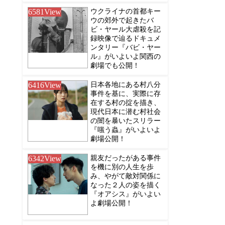
6581
View
ウクライナの首都キー
ウの郊外で起きたバ
ビ・ヤール大虐殺を記
録映像で辿るドキュメ
ンタリー『バビ・ヤー
ル』がいよいよ関西の
劇場でも公開！
6416
View
日本各地にある村八分
事件を基に、実際に存
在する村の掟を描き、
現代日本に潜む村社会
の闇を暴いたスリラー
『嗤う蟲』がいよいよ
劇場公開！
6342
View
親友だったがある事件
を機に別の人生を歩
み、やがて敵対関係に
なった２人の姿を描く
『オアシス』がいよい
よ劇場公開！