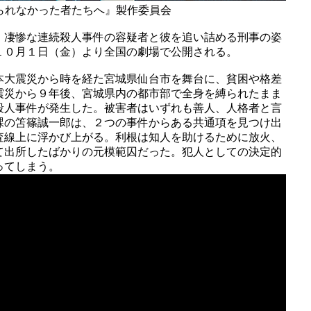
護られなかった者たちへ』製作委員会
、凄惨な連続殺人事件の容疑者と彼を追い詰める刑事の姿
１０月１日（金）より全国の劇場で公開される。
本大震災から時を経た宮城県仙台市を舞台に、貧困や格差
震災から９年後、宮城県内の都市部で全身を縛られたまま
殺人事件が発生した。被害者はいずれも善人、人格者と言
課の笘篠誠一郎は、２つの事件からある共通項を見つけ出
査線上に浮かび上がる。利根は知人を助けるために放火、
て出所したばかりの元模範囚だった。犯人としての決定的
ってしまう。