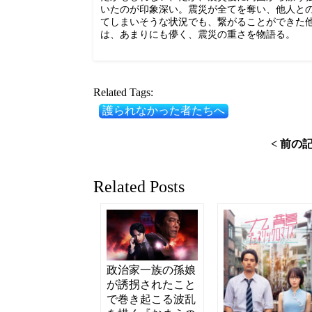
いたのが印象深い。震災が全てを奪い、他人と
てしまいそうな状況でも、繋がることができた
は、あまりにも儚く、震災の重さを物語る。
Related Tags:
護られなかった者たちへ
< 前の
Related Posts
政治家一族の孫娘
が誘拐されたこと
で巻き起こる波乱