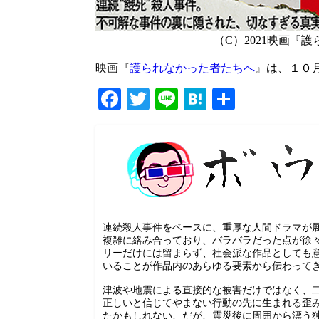
（C）2021映画『
映画『
護られなかった者たちへ
』は、１０
Facebook
Twitter
Line
Hatena
共
有
連続殺人事件をベースに、重厚な人間ドラマが
複雑に絡み合っており、バラバラだった点が徐
リーだけには留まらず、社会派な作品としても
いることが作品内のあらゆる要素から伝わって
津波や地震による直接的な被害だけではなく、
正しいと信じてやまない行動の先に生まれる歪
たかもしれない、だが、震災後に周囲から漂う