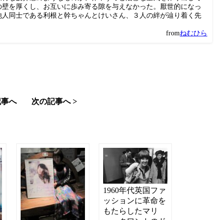
の壁を厚くし、お互いに歩み寄る隙を与えなかった。厭世的になっ
他人同士である利根と幹ちゃんとけいさん、３人の絆が辿り着く先
from
ねむひら
記事へ
次の記事へ >
1960年代英国ファ
ッションに革命を
もたらしたマリ