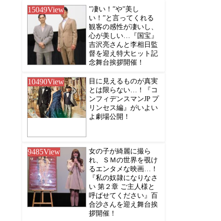
15049
View
”凄い！”や”美し
い！”と言ってくれる
観客の感性が凄いし、
心が美しい…『国宝』
吉沢亮さんと李相日監
督を迎え特大ヒット記
念舞台挨拶開催！
10490
View
目に見えるものが真実
とは限らない…！『コ
ンフィデンスマンJP プ
リンセス編』がいよい
よ劇場公開！
9485
View
女の子が綺麗に撮ら
れ、ＳＭの世界を覗け
るエンタメな映画…！
『私の奴隷になりなさ
い 第２章 ご主人様と
呼ばせてください』百
合沙さんを迎え舞台挨
拶開催！