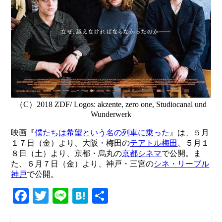
（C）2018 ZDF/ Logos: akzente, zero one, Studiocanal und
Wunderwerk
映画『
僕たちは希望という名の列車に乗った
』は、５月
１７日（金）より、大阪・梅田の
テアトル梅田
、５月１
８日（土）より、京都・烏丸の
京都シネマ
で公開。ま
た、６月７日（金）より、神戸・三宮の
シネ・リーブル
神戸
で公開。
Facebook
Twitter
Line
Hatena
共
有