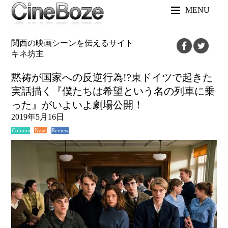
MENU
関西の映画シーンを伝えるサイト
キネ坊主
黙祷が国家への反逆行為!?東ドイツで起きた
実話描く『僕たちは希望という名の列車に乗
った』がいよいよ劇場公開！
2019年5月16日
News
Review
Column