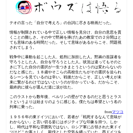
テオの言った「自分で考えろ」の台詞に尽きる映画だった。
情報が制限されている中で正しい情報を見分け、自分の意思を貫
くことの難しさ。その中で黙祷を捧げたあの教室での２分間はと
ても意味のある時間だった。そして意味があるからこそ、問題視
されてしまう。
戦争中に暴動を起こした人、処刑に加担した人。黙祷の首謀者を
守ろうとした人、自分を守ろうとした人。状況は違ってもそのと
きに下した自分の選択が一生つきまとうというのは変わらないの
だなと感じた。１８歳やそこらの高校生たちがその選択を迫られ
るシーンを見ているのは辛い。戦後だからこそ、正しい考えが未
来に繋がるわけではないというのが分かっている。だからこそ、
最終的に彼らが選んだ道に涙が出た。
このラストから数年後、ベルリンの壁ができるのだと思うとラス
トというよりは始まりのように感じる。僕たちは希望という名の
列車に乗った。
from
マツコ
１９５６年の東ドイツにおいて、若者が「戦死するなんて意味が
わからない」と言い切る姿にはポジティブな印象を持つ。しか
し、時代は平和な雰囲気ではない。ロシア軍に占領された東ドイ
ツはどこか寒々しく、殺伐とした空気を纏っていた。西ドイツを