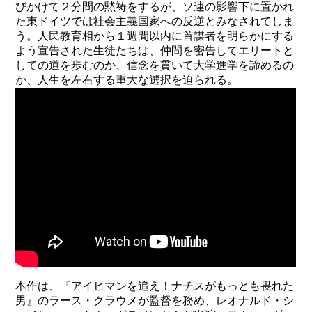
びかけて２分間の黙祷をするが、ソ連の影響下に置かれ
た東ドイツでは社会主義国家への反逆とみなされてしま
う。人民教育相から１週間以内に首謀者を明らかにする
よう宣告された生徒たちは、仲間を密告してエリートと
しての道を歩むのか、信念を貫いて大学進学を諦めるの
か、人生を左右する重大な選択を迫られる。
本作は、『アイヒマンを追え！ナチスがもっとも畏れた
男』のラース・クラウメが監督を務め、レオナルド・シ