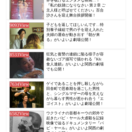
界を覗けるエンタメな映画…！
『私の奴隷になりなさい 第２章 ご
主人様と呼ばせてください』百合
沙さんを迎え舞台挨拶開催！
9093
View
子どもを返してほしいんです…特
別養子縁組で男の子を迎え入れた
夫婦の運命が動き出す『朝が来
る』がいよいよ劇場公開！
8533
View
狂気と復讐の連鎖に陥る様子が容
赦ないゴア描写で描かれる『Kfc
食人連鎖』がいよいよ関西の劇場
でも公開！
7634
View
ゲイであることを押し殺しながら
田舎町で思春期を過ごした男性
と、シングルマザーの母を支えな
がら暮らす男性が惹かれ合う『エ
ゴイスト』がいよいよ劇場公開！
6582
View
ウクライナの首都キーウの郊外で
起きたバビ・ヤール大虐殺を記録
映像で辿るドキュメンタリー『バ
ビ・ヤール』がいよいよ関西の劇