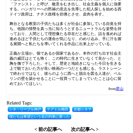
「ファシスト」と呼び、敵意をむき出し、社会主義を個人に強要
する。ハンガリーへの黙祷の意志を先導した犯人探しを始める西
ドイツ政府は、ナチス政権を彷彿とさせ、皮肉を表す。
舞台となる教室の子供たちは多くが社会に参加している自覚を持
ち、他国の情勢を真っ当に知ろうとするニュートラルな姿勢を持
っており、人間として理想像たる存在だと感じた。話を進めれば
進めるほど子供たちの運命が気になり、のめり込み、手に汗を握
る展開へと私たちを導いてくれる作品に出来上がっている。
正義か立場か。個であるか国家であるか。本作の打ち出す社会主
義の威圧はとても怖く、この時代に生きていなくて良かった、と
胸を撫で下ろした。そして、歴史と地続きになった今日を生きる
上で観ておいた方が良い映画の一つだとも感じる。ラストシーン
で終わりではなく、彼らのように西へと脱出を図る人達が、ベル
リンの壁を築かせることに一役買ってしまっていたことは心に留
めておいてほしい。
from
君山
Related Tags:
シネ・リーブル神戸
テアトル梅田
京都シネマ
僕たちは希望という名の列車に乗った
< 前の記事へ
次の記事へ >