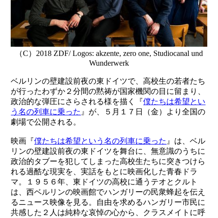
（C）2018 ZDF/ Logos: akzente, zero one, Studiocanal und
Wunderwerk
ベルリンの壁建設前夜の東ドイツで、高校生の若者たち
が行ったわずか２分間の黙祷が国家機関の目に留まり、
政治的な弾圧にさらされる様を描く『
僕たちは希望とい
う名の列車に乗った
』が、５月１７日（金）より全国の
劇場で公開される。
映画『
僕たちは希望という名の列車に乗った
』は、ベル
リンの壁建設前夜の東ドイツを舞台に、無意識のうちに
政治的タブーを犯してしまった高校生たちに突きつけら
れる過酷な現実を、実話をもとに映画化した青春ドラ
マ。１９５６年、東ドイツの高校に通うテオとクルト
は、西ベルリンの映画館でハンガリーの民衆蜂起を伝え
るニュース映像を見る。自由を求めるハンガリー市民に
共感した２人は純粋な哀悼の心から、クラスメイトに呼