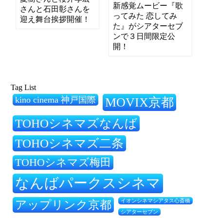
新感覚ムービー『歌
さんと石田彰さんを
ってみた 恋してみ
迎え舞台挨拶開催！
た』がシアターセブ
ンで３日間限定公
開！
Tag List
kino cinema 神戸国際
MOVIX京都
TOHOシネマズなんば
TOHOシネマズ二条
TOHOシネマズ梅田
なんばパークスシネマ
アップリンク京都
イオンシネマシアタス心斎橋
シアターセブン