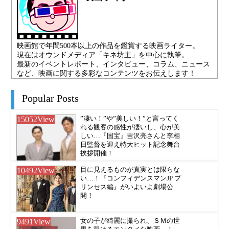
映画館で年間500本以上の作品を鑑賞する映画ライター。
現在はオウンドメディア「キネ坊主」を中心に執筆。
最新のイベントレポート、インタビュー、コラム、ニュース
など、映画に関する多彩なコンテンツをお伝えします！
Popular Posts
15052
View
”凄い！”や”美しい！”と言ってく
れる観客の感性が凄いし、心が美
しい…『国宝』吉沢亮さんと李相
日監督を迎え特大ヒット記念舞台
挨拶開催！
10492
View
目に見えるものが真実とは限らな
い…！『コンフィデンスマンJP プ
リンセス編』がいよいよ劇場公
開！
9491
View
女の子が綺麗に撮られ、ＳＭの世