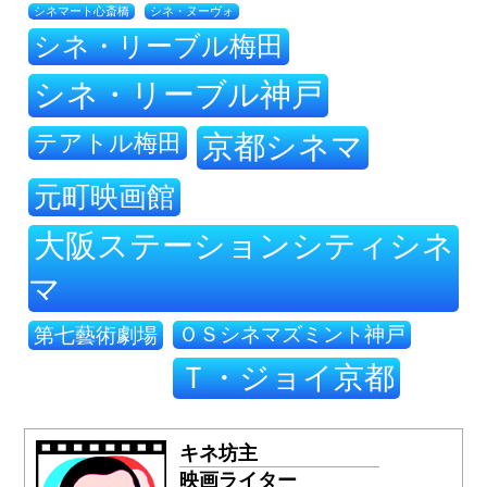
シネ・ヌーヴォ
シネマート心斎橋
シネ・リーブル梅田
シネ・リーブル神戸
テアトル梅田
京都シネマ
元町映画館
大阪ステーションシティシネ
マ
ＯＳシネマズミント神戸
第七藝術劇場
Ｔ・ジョイ京都
キネ坊主
映画ライター