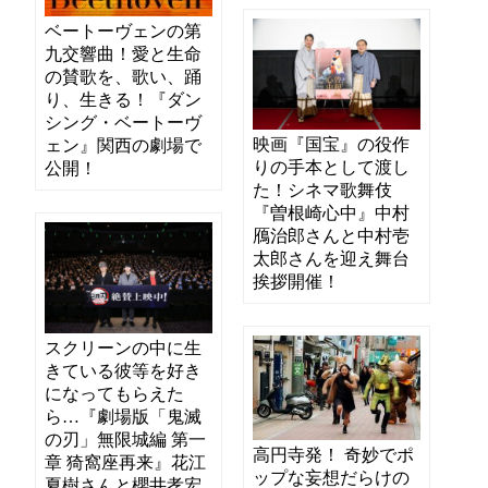
ベートーヴェンの第
九交響曲！愛と生命
の賛歌を、歌い、踊
り、生きる！『ダン
シング・ベートーヴ
映画『国宝』の役作
ェン』関西の劇場で
りの手本として渡し
公開！
た！シネマ歌舞伎
『曽根崎心中』中村
鴈治郎さんと中村壱
太郎さんを迎え舞台
挨拶開催！
スクリーンの中に生
きている彼等を好き
になってもらえた
ら…『劇場版「鬼滅
の刃」無限城編 第一
高円寺発！ 奇妙でポ
章 猗窩座再来』花江
ップな妄想だらけの
夏樹さんと櫻井孝宏