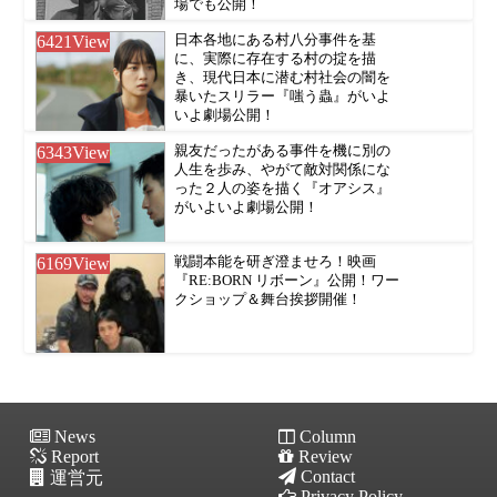
場でも公開！
6421
View
日本各地にある村八分事件を基
に、実際に存在する村の掟を描
き、現代日本に潜む村社会の闇を
暴いたスリラー『嗤う蟲』がいよ
いよ劇場公開！
6343
View
親友だったがある事件を機に別の
人生を歩み、やがて敵対関係にな
った２人の姿を描く『オアシス』
がいよいよ劇場公開！
6169
View
戦闘本能を研ぎ澄ませろ！映画
『RE:BORN リボーン』公開！ワー
クショップ＆舞台挨拶開催！
News
Column
Report
Review
Contact
運営元
Privacy Policy