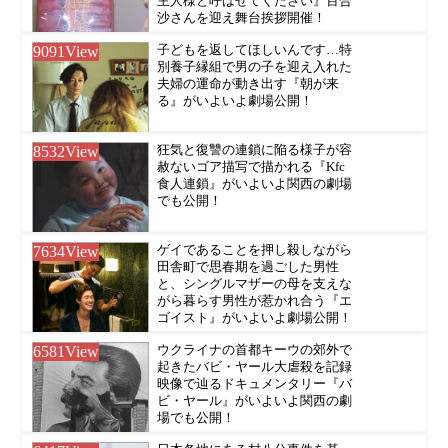
主人様と呼ばせてください』百合
沙さんを迎え舞台挨拶開催！
9091
View
子どもを返してほしいんです…特
別養子縁組で男の子を迎え入れた
夫婦の運命が動き出す『朝が来
る』がいよいよ劇場公開！
8532
View
狂気と復讐の連鎖に陥る様子が容
赦ないゴア描写で描かれる『Kfc
食人連鎖』がいよいよ関西の劇場
でも公開！
7634
View
ゲイであることを押し殺しながら
田舎町で思春期を過ごした男性
と、シングルマザーの母を支えな
がら暮らす男性が惹かれ合う『エ
ゴイスト』がいよいよ劇場公開！
6581
View
ウクライナの首都キーウの郊外で
起きたバビ・ヤール大虐殺を記録
映像で辿るドキュメンタリー『バ
ビ・ヤール』がいよいよ関西の劇
場でも公開！