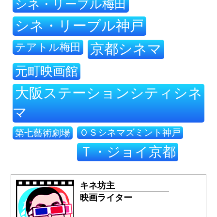
シネ・リーブル梅田
シネ・リーブル神戸
テアトル梅田
京都シネマ
元町映画館
大阪ステーションシティシネ
マ
ＯＳシネマズミント神戸
第七藝術劇場
Ｔ・ジョイ京都
キネ坊主
映画ライター