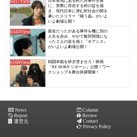
6417
View
日本各地にある村八分事件を基
に、実際に存在する村の掟を描
き、現代日本に潜む村社会の闇を
暴いたスリラー『嗤う蟲』がいよ
いよ劇場公開！
6343
View
親友だったがある事件を機に別の
人生を歩み、やがて敵対関係にな
った２人の姿を描く『オアシス』
がいよいよ劇場公開！
6168
View
戦闘本能を研ぎ澄ませろ！映画
『RE:BORN リボーン』公開！ワー
クショップ＆舞台挨拶開催！
News
Column
Report
Review
Contact
運営元
Privacy Policy