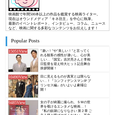
映画館で年間500本以上の作品を鑑賞する映画ライター。
現在はオウンドメディア「キネ坊主」を中心に執筆。
最新のイベントレポート、インタビュー、コラム、ニュース
など、映画に関する多彩なコンテンツをお伝えします！
Popular Posts
15051
View
”凄い！”や”美しい！”と言ってく
れる観客の感性が凄いし、心が美
しい…『国宝』吉沢亮さんと李相
日監督を迎え特大ヒット記念舞台
挨拶開催！
10490
View
目に見えるものが真実とは限らな
い…！『コンフィデンスマンJP プ
リンセス編』がいよいよ劇場公
開！
9485
View
女の子が綺麗に撮られ、ＳＭの世
界を覗けるエンタメな映画…！
『私の奴隷になりなさい 第２章 ご