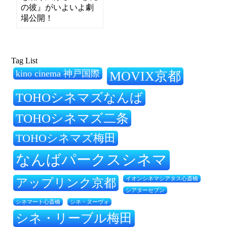
の彼』がいよいよ劇
場公開！
Tag List
kino cinema 神戸国際
MOVIX京都
TOHOシネマズなんば
TOHOシネマズ二条
TOHOシネマズ梅田
なんばパークスシネマ
アップリンク京都
イオンシネマシアタス心斎橋
シアターセブン
シネ・ヌーヴォ
シネマート心斎橋
シネ・リーブル梅田