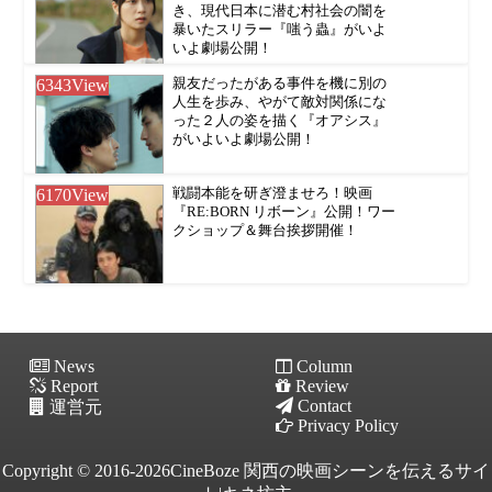
き、現代日本に潜む村社会の闇を
暴いたスリラー『嗤う蟲』がいよ
いよ劇場公開！
6343
View
親友だったがある事件を機に別の
人生を歩み、やがて敵対関係にな
った２人の姿を描く『オアシス』
がいよいよ劇場公開！
6170
View
戦闘本能を研ぎ澄ませろ！映画
『RE:BORN リボーン』公開！ワー
クショップ＆舞台挨拶開催！
News
Column
Report
Review
Contact
運営元
Privacy Policy
Copyright © 2016-2026CineBoze 関西の映画シーンを伝えるサイ