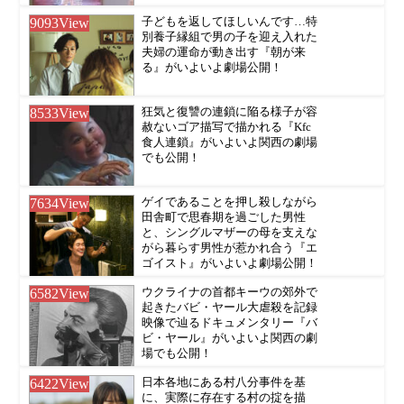
9093
View
子どもを返してほしいんです…特
別養子縁組で男の子を迎え入れた
夫婦の運命が動き出す『朝が来
る』がいよいよ劇場公開！
8533
View
狂気と復讐の連鎖に陥る様子が容
赦ないゴア描写で描かれる『Kfc
食人連鎖』がいよいよ関西の劇場
でも公開！
7634
View
ゲイであることを押し殺しながら
田舎町で思春期を過ごした男性
と、シングルマザーの母を支えな
がら暮らす男性が惹かれ合う『エ
ゴイスト』がいよいよ劇場公開！
6582
View
ウクライナの首都キーウの郊外で
起きたバビ・ヤール大虐殺を記録
映像で辿るドキュメンタリー『バ
ビ・ヤール』がいよいよ関西の劇
場でも公開！
6422
View
日本各地にある村八分事件を基
に、実際に存在する村の掟を描