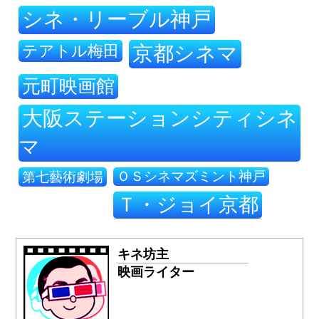
シネ・リーブル神戸
テアトル梅田
京都シネマ
元町映画館
大阪ステーションシティシネ
マ
ＯＳシネマズミント神戸
第七藝術劇場
Ｔ・ジョイ京都
キネ坊主
映画ライター