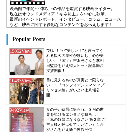
映画館で年間500本以上の作品を鑑賞する映画ライター。
現在はオウンドメディア「キネ坊主」を中心に執筆。
最新のイベントレポート、インタビュー、コラム、ニュース
など、映画に関する多彩なコンテンツをお伝えします！
Popular Posts
15052
View
”凄い！”や”美しい！”と言ってく
れる観客の感性が凄いし、心が美
しい…『国宝』吉沢亮さんと李相
日監督を迎え特大ヒット記念舞台
挨拶開催！
10493
View
目に見えるものが真実とは限らな
い…！『コンフィデンスマンJP プ
リンセス編』がいよいよ劇場公
開！
9492
View
女の子が綺麗に撮られ、ＳＭの世
界を覗けるエンタメな映画…！
『私の奴隷になりなさい 第２章 ご
主人様と呼ばせてください』百合
沙さんを迎え舞台挨拶開催！