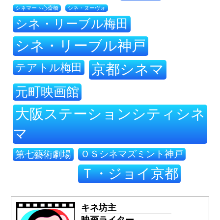
シネ・ヌーヴォ
シネマート心斎橋
シネ・リーブル梅田
シネ・リーブル神戸
テアトル梅田
京都シネマ
元町映画館
大阪ステーションシティシネ
マ
ＯＳシネマズミント神戸
第七藝術劇場
Ｔ・ジョイ京都
キネ坊主
映画ライター