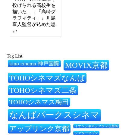
投げられる高校生を
描いた…！『高崎グ
ラフィティ。』川島
直人監督が込めた思
い
Tag List
kino cinema 神戸国際
MOVIX京都
TOHOシネマズなんば
TOHOシネマズ二条
TOHOシネマズ梅田
なんばパークスシネマ
アップリンク京都
イオンシネマシアタス心斎橋
シアターセブン