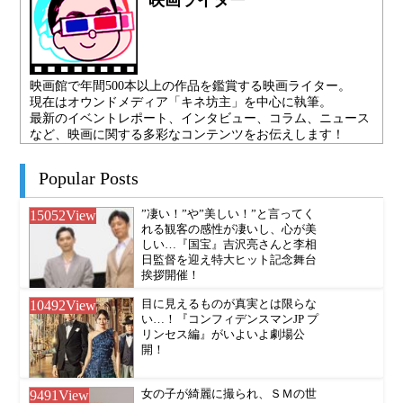
映画館で年間500本以上の作品を鑑賞する映画ライター。
現在はオウンドメディア「キネ坊主」を中心に執筆。
最新のイベントレポート、インタビュー、コラム、ニュース
など、映画に関する多彩なコンテンツをお伝えします！
Popular Posts
15052
View
”凄い！”や”美しい！”と言ってく
れる観客の感性が凄いし、心が美
しい…『国宝』吉沢亮さんと李相
日監督を迎え特大ヒット記念舞台
挨拶開催！
10492
View
目に見えるものが真実とは限らな
い…！『コンフィデンスマンJP プ
リンセス編』がいよいよ劇場公
開！
9491
View
女の子が綺麗に撮られ、ＳＭの世