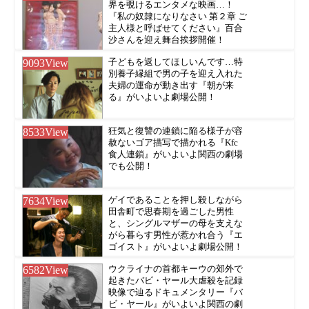
界を覗けるエンタメな映画…！
『私の奴隷になりなさい 第２章 ご
主人様と呼ばせてください』百合
沙さんを迎え舞台挨拶開催！
9093
View
子どもを返してほしいんです…特
別養子縁組で男の子を迎え入れた
夫婦の運命が動き出す『朝が来
る』がいよいよ劇場公開！
8533
View
狂気と復讐の連鎖に陥る様子が容
赦ないゴア描写で描かれる『Kfc
食人連鎖』がいよいよ関西の劇場
でも公開！
7634
View
ゲイであることを押し殺しながら
田舎町で思春期を過ごした男性
と、シングルマザーの母を支えな
がら暮らす男性が惹かれ合う『エ
ゴイスト』がいよいよ劇場公開！
6582
View
ウクライナの首都キーウの郊外で
起きたバビ・ヤール大虐殺を記録
映像で辿るドキュメンタリー『バ
ビ・ヤール』がいよいよ関西の劇