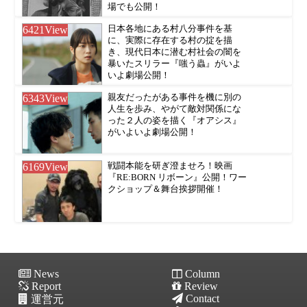
場でも公開！
6421
View
日本各地にある村八分事件を基
に、実際に存在する村の掟を描
き、現代日本に潜む村社会の闇を
暴いたスリラー『嗤う蟲』がいよ
いよ劇場公開！
6343
View
親友だったがある事件を機に別の
人生を歩み、やがて敵対関係にな
った２人の姿を描く『オアシス』
がいよいよ劇場公開！
6169
View
戦闘本能を研ぎ澄ませろ！映画
『RE:BORN リボーン』公開！ワー
クショップ＆舞台挨拶開催！
News
Column
Report
Review
Contact
運営元