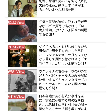
別養子縁組で男の子を迎え入れた
夫婦の運命が動き出す『朝が来
る』がいよいよ劇場公開！
8532
View
狂気と復讐の連鎖に陥る様子が容
赦ないゴア描写で描かれる『Kfc
食人連鎖』がいよいよ関西の劇場
でも公開！
7634
View
ゲイであることを押し殺しながら
田舎町で思春期を過ごした男性
と、シングルマザーの母を支えな
がら暮らす男性が惹かれ合う『エ
ゴイスト』がいよいよ劇場公開！
6581
View
ウクライナの首都キーウの郊外で
起きたバビ・ヤール大虐殺を記録
映像で辿るドキュメンタリー『バ
ビ・ヤール』がいよいよ関西の劇
場でも公開！
6416
View
日本各地にある村八分事件を基
に、実際に存在する村の掟を描
き、現代日本に潜む村社会の闇を
暴いたスリラー『嗤う蟲』がいよ