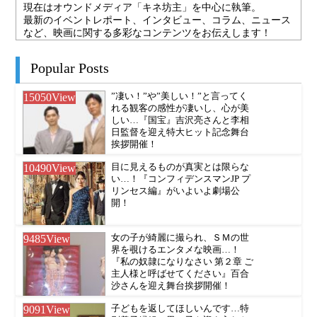
現在はオウンドメディア「キネ坊主」を中心に執筆。
最新のイベントレポート、インタビュー、コラム、ニュース
など、映画に関する多彩なコンテンツをお伝えします！
Popular Posts
15050
View
”凄い！”や”美しい！”と言ってく
れる観客の感性が凄いし、心が美
しい…『国宝』吉沢亮さんと李相
日監督を迎え特大ヒット記念舞台
挨拶開催！
10490
View
目に見えるものが真実とは限らな
い…！『コンフィデンスマンJP プ
リンセス編』がいよいよ劇場公
開！
9485
View
女の子が綺麗に撮られ、ＳＭの世
界を覗けるエンタメな映画…！
『私の奴隷になりなさい 第２章 ご
主人様と呼ばせてください』百合
沙さんを迎え舞台挨拶開催！
9091
View
子どもを返してほしいんです…特