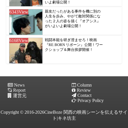
いよ劇場公開！
6343
View
親友だったがある事件を機に別の
人生を歩み、やがて敵対関係にな
った２人の姿を描く『オアシス』
がいよいよ劇場公開！
6168
View
戦闘本能を研ぎ澄ませろ！映画
『RE:BORN リボーン』公開！ワー
クショップ＆舞台挨拶開催！
News
Column
Report
Review
Contact
運営元
Privacy Policy
Copyright © 2016-2026CineBoze 関西の映画シーンを伝えるサイ
ト|キネ坊主