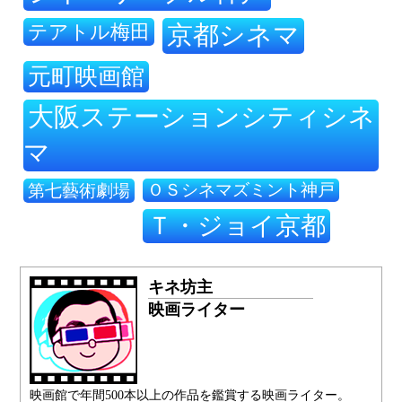
テアトル梅田
京都シネマ
元町映画館
大阪ステーションシティシネ
マ
ＯＳシネマズミント神戸
第七藝術劇場
Ｔ・ジョイ京都
キネ坊主
映画ライター
映画館で年間500本以上の作品を鑑賞する映画ライター。