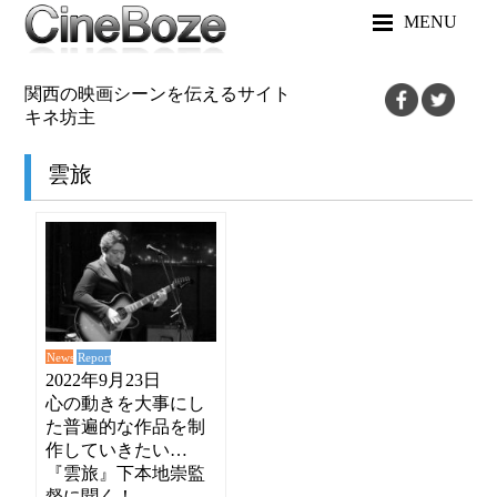
MENU
関西の映画シーンを伝えるサイト
キネ坊主
雲旅
News
Report
2022年9月23日
心の動きを大事にし
た普遍的な作品を制
作していきたい…
『雲旅』下本地崇監
督に聞く！